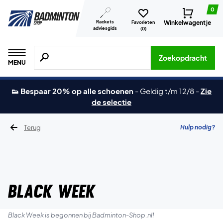
0
Rackets
Winkelwagentje
Favorieten
adviesgids
(
0
)
Zoeken naar producten, merken etc.
Zoekopdracht
MENU
👟 Bespaar 20% op alle schoenen
-
Geldig t/m 12/8
-
Zie
de selectie
Terug
Hulp nodig?
BLACK WEEK
Black Week is begonnen bij Badminton-Shop.nl!