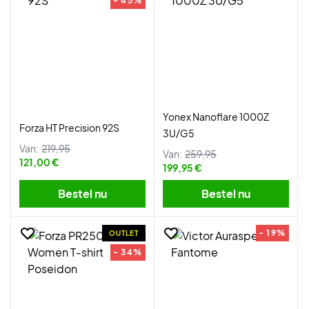
- 45%
Yonex Nanoflare 1000Z
Forza HT Precision 92S
3U/G5
Van:
219,95
Van:
259,95
121,00 €
199,95 €
Bestel nu
Bestel nu
- 19%
OUTLET
- 34%