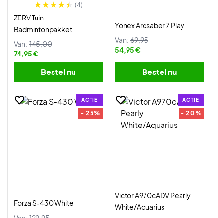
(4)
ZERV Tuin
Yonex Arcsaber 7 Play
Badmintonpakket
Van:
69,95
Van:
145,00
54,95 €
74,95 €
Bestel nu
Bestel nu
ACTIE
ACTIE
- 25%
- 20%
Victor A970cADV Pearly
Forza S-430 White
White/Aquarius
Van:
129,95