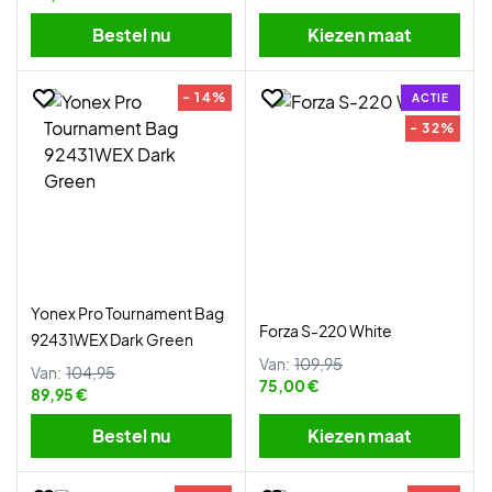
Bestel nu
Kiezen maat
- 14%
ACTIE
- 32%
Yonex Pro Tournament Bag
Forza S-220 White
92431WEX Dark Green
Van:
109,95
Van:
104,95
75,00 €
89,95 €
Bestel nu
Kiezen maat