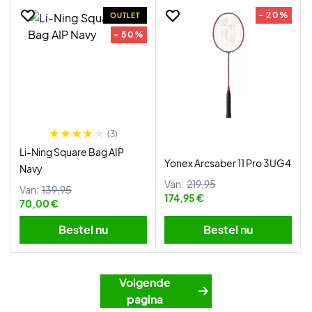
- 20%
OUTLET
- 50%
(3)
Li-Ning Square Bag AIP
Yonex Arcsaber 11 Pro 3UG4
Navy
Van:
219,95
Van:
139,95
174,95 €
70,00 €
Bestel nu
Bestel nu
Volgende
pagina