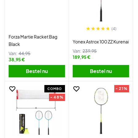
(4)
Forza Martie Racket Bag
Yonex Astrox 100 ZZ Kurenai
Black
Van:
239,95
Van:
44,95
189,95 €
38,95 €
Bestel nu
Bestel nu
- 21%
COMBO
- 48%