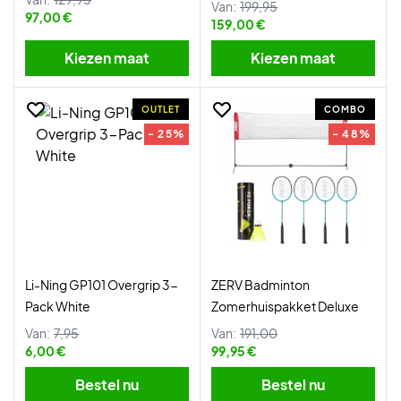
Van:
199,95
97,00 €
159,00 €
Kiezen maat
Kiezen maat
OUTLET
COMBO
- 25%
- 48%
Li-Ning GP101 Overgrip 3-
ZERV Badminton
Pack White
Zomerhuispakket Deluxe
Van:
7,95
Van:
191,00
6,00 €
99,95 €
Bestel nu
Bestel nu