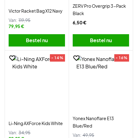
ZERV Pro Overgrip 3-Pack
Victor Racket Bag X12 Navy
Black
Van:
119,95
6,50 €
79,95 €
Bestel nu
Bestel nu
- 14%
- 16%
Yonex Nanoflare E13
Li-Ning AXForce Kids White
Blue/Red
Van:
34,95
Van:
49,95