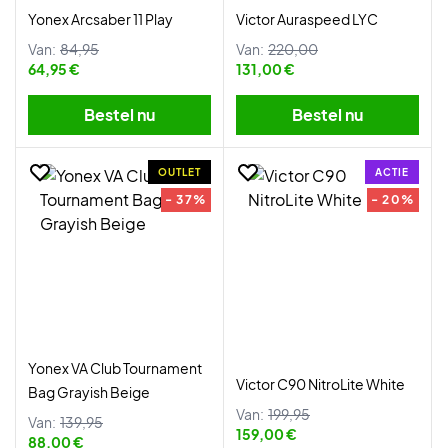
Yonex Arcsaber 11 Play
Victor Auraspeed LYC
Van:
84,95
Van:
220,00
64,95 €
131,00 €
Bestel nu
Bestel nu
OUTLET
ACTIE
- 37%
- 20%
Yonex VA Club Tournament
Victor C90 NitroLite White
Bag Grayish Beige
Van:
199,95
Van:
139,95
159,00 €
88,00 €