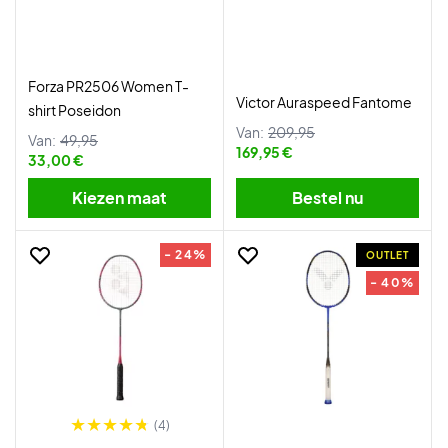
Forza PR2506 Women T-
Victor Auraspeed Fantome
shirt Poseidon
Van:
209,95
Van:
49,95
169,95 €
33,00 €
Kiezen maat
Bestel nu
- 24%
OUTLET
- 40%
(4)