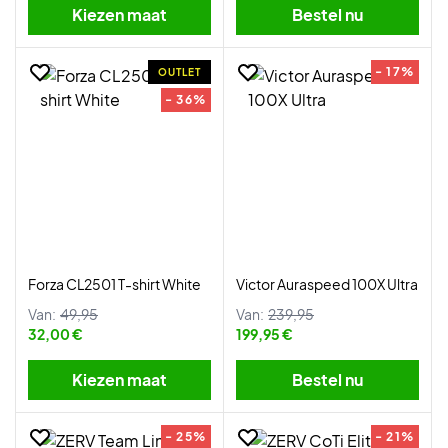
Kiezen maat
Bestel nu
- 17%
OUTLET
- 36%
Forza CL2501 T-shirt White
Victor Auraspeed 100X Ultra
Van:
49,95
Van:
239,95
32,00 €
199,95 €
Kiezen maat
Bestel nu
- 25%
- 21%