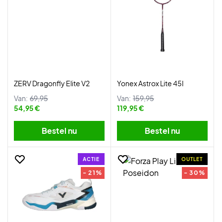
ZERV Dragonfly Elite V2
Yonex Astrox Lite 45I
Van:
69,95
Van:
159,95
54,95 €
119,95 €
Bestel nu
Bestel nu
ACTIE
OUTLET
- 21%
- 30%