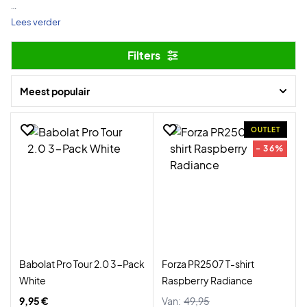
Vind de beste aanbiedingen op hoogwaardige badmintonuitrusting
Lees verder
– de grootste sale van het jaar.
Filters
Het wordt niet goedkoper – bespaar tot 70% tot 1.12.
Meest populair
Of je nu beginner of ervaren speler bent – dit is hét moment om een
geweldige deal te scoren.
OUTLET
- 36%
Veel shopplezier en een fijne Black Week!
Babolat Pro Tour 2.0 3-Pack
Forza PR2507 T-shirt
White
Raspberry Radiance
9,95 €
Van:
49,95