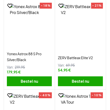
- 18%
- 21%
Yonex Astrox 88 S Pro
ZERV Battleax Elite V2
Silver/Black
Van:
69,95
Van:
219,95
54,95 €
179,95 €
Bestel nu
Bestel nu
- 40%
- 10%