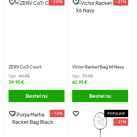
- 20%
- 21%
ZERV CoTi Court
Victor Racket Bag X6 Navy
Van:
49,95
Van:
79,95
39,95 €
62,95 €
Bestel nu
Bestel nu
- 13%
POPULAIR
- 21%