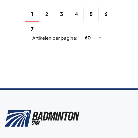
1
2
3
4
5
6
7
Artikelen per pagina: