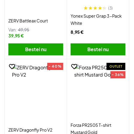
(3)
Yonex Super Grap 3-Pack
ZERV Battleax Court
White
Van:
49,95
8,95 €
39,95 €
Bestel nu
Bestel nu
- 40%
OUTLET
- 36%
Forza PR2505 T-shirt
ZERV Dragonfly Pro V2
Mustard Gold