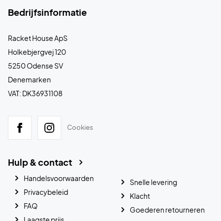
Bedrijfsinformatie
Racket House ApS
Holkebjergvej 120
5250 Odense SV
Denemarken
VAT: DK36931108
Cookies
Hulp & contact
Handelsvoorwaarden
Snelle levering
Privacybeleid
Klacht
FAQ
Goederen retourneren
Laagste prijs