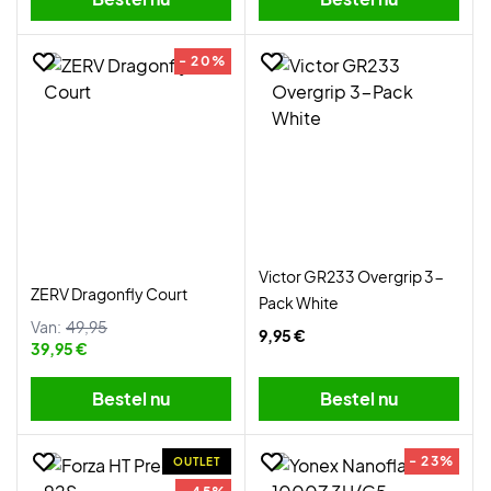
- 20%
Victor GR233 Overgrip 3-
ZERV Dragonfly Court
Pack White
Van:
49,95
9,95 €
39,95 €
Bestel nu
Bestel nu
- 23%
OUTLET