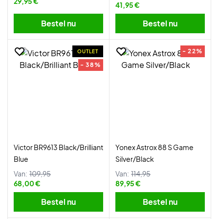
29,95 €
41,95 €
Bestel nu
Bestel nu
- 22%
OUTLET
- 38%
Victor BR9613 Black/Brilliant
Yonex Astrox 88 S Game
Blue
Silver/Black
Van:
109,95
Van:
114,95
68,00 €
89,95 €
Bestel nu
Bestel nu