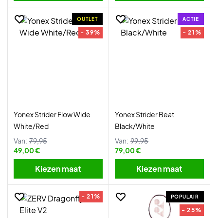
OUTLET
ACTIE
- 39%
- 21%
Yonex Strider Flow Wide
Yonex Strider Beat
White/Red
Black/White
Van:
79,95
Van:
99,95
49,00 €
79,00 €
Kiezen maat
Kiezen maat
- 21%
POPULAIR
- 25%