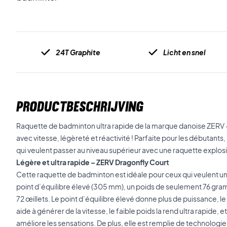
24T Graphite
Licht en snel
PRODUCTBESCHRIJVING
Raquette de badminton ultra rapide de la marque danoise ZERV –
avec vitesse, légèreté et réactivité ! Parfaite pour les débutants,
qui veulent passer au niveau supérieur avec une raquette explosiv
Légère et ultra rapide – ZERV Dragonfly Court
Cette raquette de badminton est idéale pour ceux qui veulent un j
point d’équilibre élevé (305 mm), un poids de seulement 76 gra
72 œillets. Le point d’équilibre élevé donne plus de puissance, le 
aide à générer de la vitesse, le faible poids la rend ultra rapide, 
améliore les sensations. De plus, elle est remplie de technologie