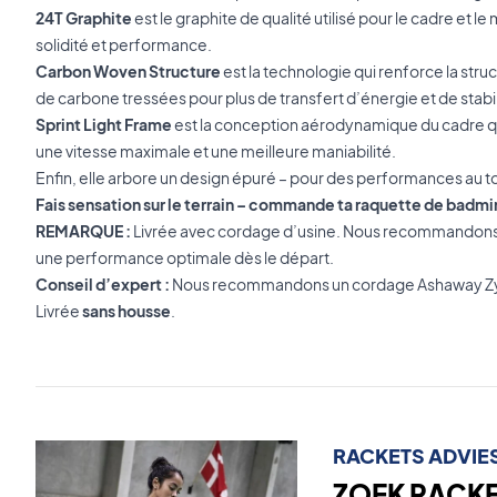
24T Graphite
est le graphite de qualité utilisé pour le cadre et 
solidité et performance.
Carbon Woven Structure
est la technologie qui renforce la stru
de carbone tressées pour plus de transfert d’énergie et de stabil
Sprint Light Frame
est la conception aérodynamique du cadre qui r
une vitesse maximale et une meilleure maniabilité.
Enfin, elle arbore un design épuré – pour des performances au top 
Fais sensation sur le terrain – commande ta raquette de badmi
REMARQUE :
Livrée avec cordage d’usine. Nous recommandons
une performance optimale dès le départ.
Conseil d’expert :
Nous recommandons un cordage Ashaway Zym
Livrée
sans housse
.
RACKETS ADVIE
ZOEK RACKET