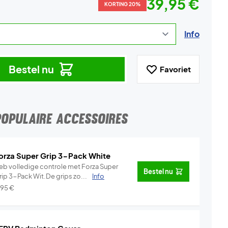
39,95 €
KORTING 20%
Info
Bestel nu
Favoriet
POPULAIRE ACCESSOIRES
orza Super Grip 3-Pack White
eb volledige controle met Forza Super
Bestel nu
rip 3-Pack Wit.De grips zo...
Info
,95
€