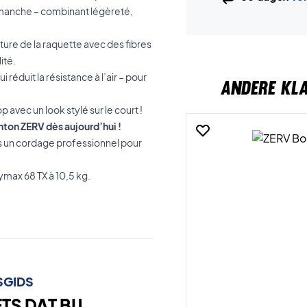
le manche – combinant légèreté,
cture de la raquette avec des fibres
ité.
éduit la résistance à l’air – pour
ANDERE KL
avec un look stylé sur le court !
nton ZERV dès aujourd’hui !
 un cordage professionnel pour
ax 68 TX à 10,5 kg.
SGIDS
S DAT BIJ