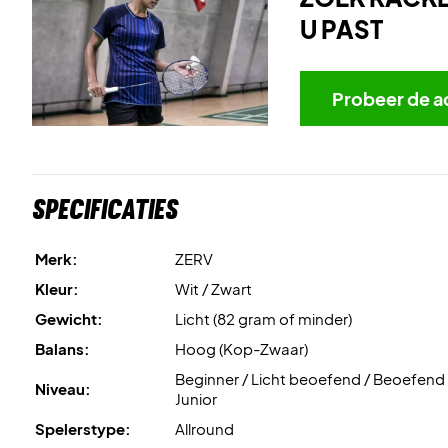
U PAST
Probeer de a
Specificaties
Merk:
ZERV
Kleur:
Wit / Zwart
Gewicht:
Licht (82 gram of minder)
Balans:
Hoog (Kop-Zwaar)
Beginner / Licht beoefend / Beoefend 
Niveau:
Junior
Spelerstype:
Allround