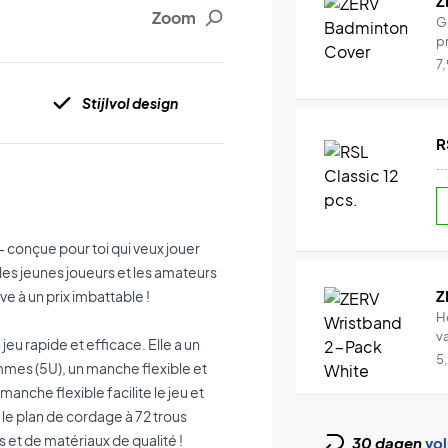
Z
Zoom
G
pr
7
Stijlvol design
R
..
 conçue pour toi qui veux jouer
 les jeunes joueurs et les amateurs
Z
e à un prix imbattable !
H
v
eu rapide et efficace. Elle a un
5
mmes (5U), un manche flexible et
manche flexible facilite le jeu et
et le plan de cordage à 72 trous
s et de matériaux de qualité !
30 dagen
vol