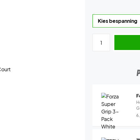
F
H
G
6