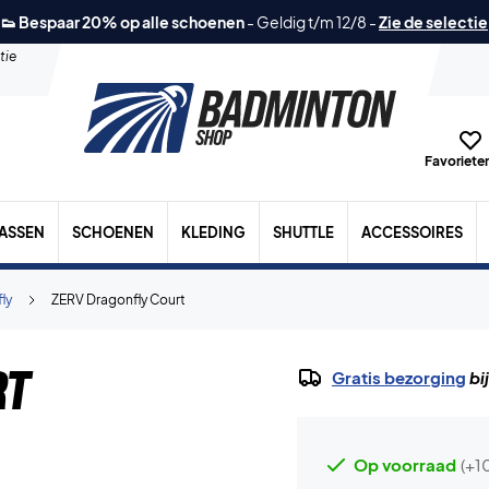
👟 Bespaar 20% op alle schoenen
-
Geldig t/m 12/8
-
Zie de selectie
tie
Favorieten
TASSEN
SCHOENEN
KLEDING
SHUTTLE
ACCESSOIRES
ly
ZERV Dragonfly Court
rt
Gratis bezorging
bi
Op voorraad
(+1