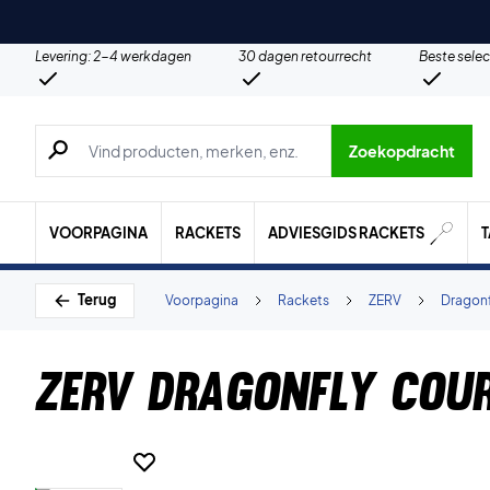
Levering: 2-4 werkdagen
30 dagen retourrecht
Beste selec
Zoeken naar producten, merken etc.
Zoekopdracht
VOORPAGINA
RACKETS
ADVIESGIDS RACKETS
Terug
Voorpagina
Rackets
ZERV
Dragonf
ZERV Dragonfly Cou