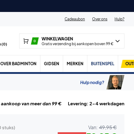
Cadeaubon
Over ons
Hulp?
WINKELWAGEN
0
Gratis verzending bij aankopen boven 99 €
 (
0
)
OVER BADMINTON
GIDSEN
MERKEN
BUITENSPEL
OUT
Hulp nodig?
j aankoop van meer dan 99 €
Levering: 2-4 werkdagen
Van:
49,95 €
0 stuks)