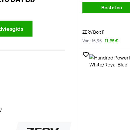
Bestel nu
dviesgids
ZERV Bolt 11
Van:
15,95
11,95 €
/