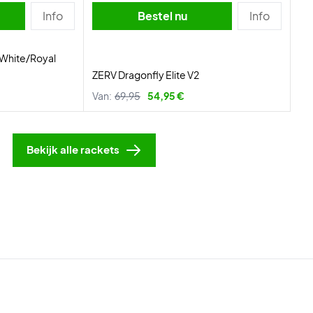
Info
Bestel nu
Info
White/Royal
ZERV Dragonfly Elite V2
Van:
69,95
54,95 €
Bekijk alle rackets