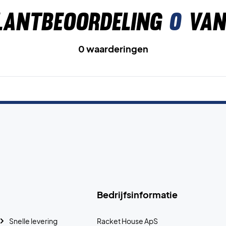
lantbeoordeling
0
van
0 waarderingen
Bedrijfsinformatie
Snelle levering
Racket House ApS