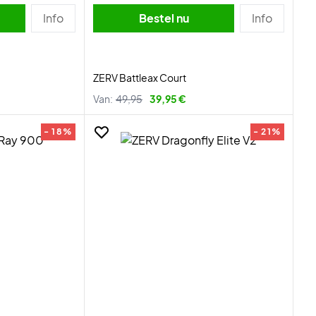
Info
Bestel nu
Info
ZERV Battleax Court
Van:
49,95
39,95 €
- 18%
- 21%