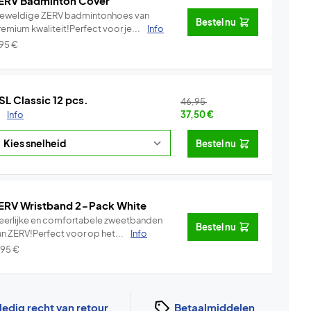
ERV Badminton Cover
eweldige ZERV badmintonhoes van
Bestel nu
emium kwaliteit!Perfect voor je...
Info
,95
€
SL Classic 12 pcs.
46,95
.
Info
37,50
€
Bestel nu
ERV Wristband 2-Pack White
eerlijke en comfortabele zweetbanden
Bestel nu
an ZERV!Perfect voor op het...
Info
,95
€
ledig recht van retour
Betaalmiddelen