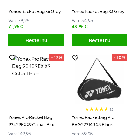
Yonex Racket Bag X6 Grey
Yonex Racket Bag X3 Grey
Van:
79,95
Van:
54,95
71,95 €
48,95 €
Bestel nu
Bestel nu
- 17%
- 10%
(3)
Yonex Pro Racket Bag
Yonex Racketbag Pro
92429EX X9 Cobalt Blue
BAG222143 X3 Black
Van:
149,95
Van:
59,95