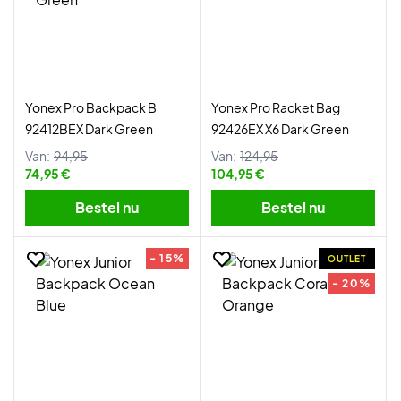
Yonex Pro Backpack B
Yonex Pro Racket Bag
92412BEX Dark Green
92426EX X6 Dark Green
Van:
94,95
Van:
124,95
74,95 €
104,95 €
Bestel nu
Bestel nu
- 15%
OUTLET
- 20%