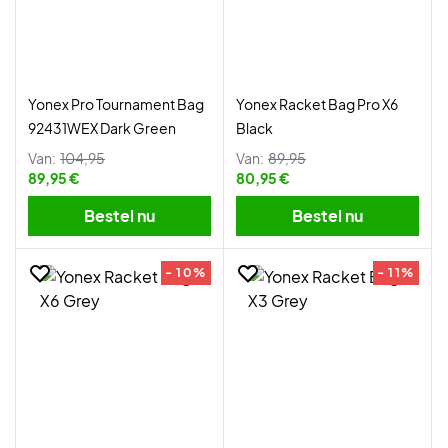
Yonex Pro Tournament Bag
Yonex Racket Bag Pro X6
92431WEX Dark Green
Black
Van:
104,95
Van:
89,95
89,95 €
80,95 €
Bestel nu
Bestel nu
- 10%
- 11%