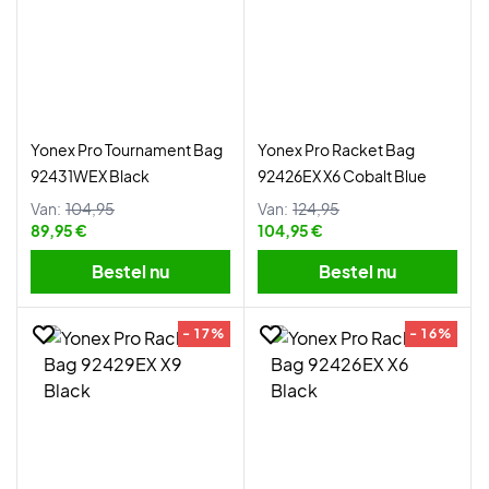
Yonex Pro Tournament Bag
Yonex Pro Racket Bag
92431WEX Black
92426EX X6 Cobalt Blue
Van:
104,95
Van:
124,95
89,95 €
104,95 €
Bestel nu
Bestel nu
- 17%
- 16%