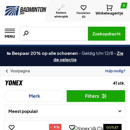
0
Rackets
Winkelwagentje
Favorieten
adviesgids
(
0
)
Zoeken naar producten, merken etc.
Zoekopdracht
MENU
👟 Bespaar 20% op alle schoenen
-
Geldig t/m 12/8
-
Zie
de selectie
Voorpagina
Hulp nodig?
Yonex
41 stk.
Merk
Filters
Meest populair
- 9%
OUTLET