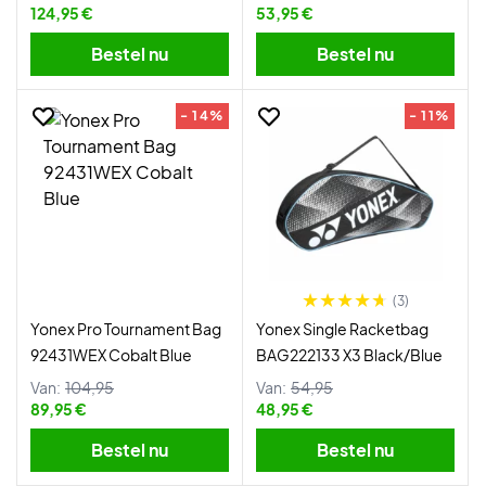
124,95 €
53,95 €
Bestel nu
Bestel nu
- 14%
- 11%
(3)
Yonex Pro Tournament Bag
Yonex Single Racketbag
92431WEX Cobalt Blue
BAG222133 X3 Black/Blue
Van:
104,95
Van:
54,95
89,95 €
48,95 €
Bestel nu
Bestel nu