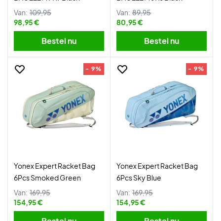
Van:
109,95
Van:
89,95
98,95 €
80,95 €
Bestel nu
Bestel nu
- 9%
- 9%
Yonex Expert Racket Bag
Yonex Expert Racket Bag
6Pcs Smoked Green
6Pcs Sky Blue
Van:
169,95
Van:
169,95
154,95 €
154,95 €
Bestel nu
Bestel nu