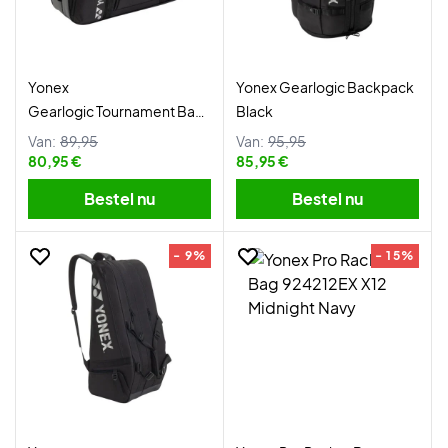
Yonex
Yonex Gearlogic Backpack
Gearlogic Tournament Bag
Black
Black
Van:
89,95
Van:
95,95
80,95 €
85,95 €
Bestel nu
Bestel nu
- 9%
- 15%