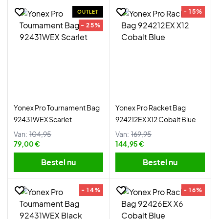
- 15%
OUTLET
- 25%
Yonex Pro Tournament Bag
Yonex Pro Racket Bag
92431WEX Scarlet
924212EX X12 Cobalt Blue
Van:
104,95
Van:
169,95
79,00 €
144,95 €
Bestel nu
Bestel nu
- 14%
- 16%