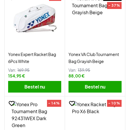
- 37%
Yonex Expert Racket Bag
Yonex VA Club Tournament
6Pcs White
Bag Grayish Beige
Van:
169,95
Van:
139,95
154,95 €
88,00 €
Bestel nu
Bestel nu
- 14%
- 10%