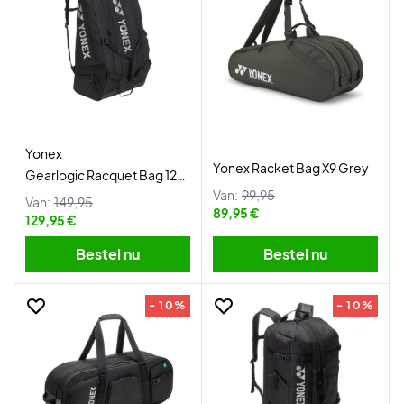
Yonex
Yonex Racket Bag X9 Grey
Gearlogic Racquet Bag 12Pcs
Van:
99,95
Black
Van:
149,95
89,95 €
129,95 €
Bestel nu
Bestel nu
- 10%
- 10%