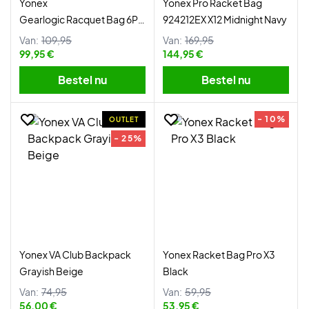
Yonex
Yonex Pro Racket Bag
Gearlogic Racquet Bag 6Pcs
924212EX X12 Midnight Navy
Black
Van:
109,95
Van:
169,95
99,95 €
144,95 €
Bestel nu
Bestel nu
- 10%
OUTLET
- 25%
Yonex VA Club Backpack
Yonex Racket Bag Pro X3
Grayish Beige
Black
Van:
74,95
Van:
59,95
56,00 €
53,95 €