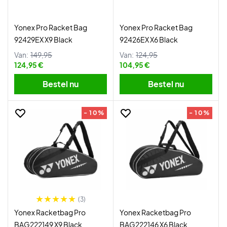
Yonex Pro Racket Bag
Yonex Pro Racket Bag
92429EX X9 Black
92426EX X6 Black
Van:
149,95
Van:
124,95
124,95 €
104,95 €
Bestel nu
Bestel nu
- 10%
- 10%
(3)
Yonex Racketbag Pro
Yonex Racketbag Pro
BAG222149 X9 Black
BAG222146 X6 Black