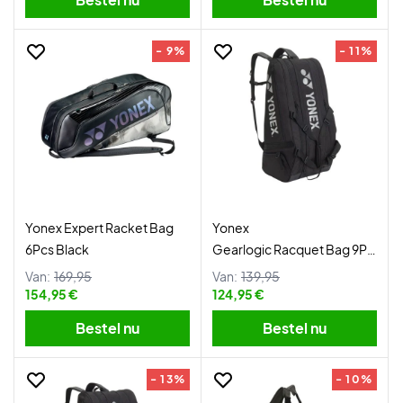
- 9%
- 11%
Yonex Expert Racket Bag
Yonex
6Pcs Black
Gearlogic Racquet Bag 9Pcs
Black
Van:
169,95
Van:
139,95
154,95 €
124,95 €
Bestel nu
Bestel nu
- 13%
- 10%