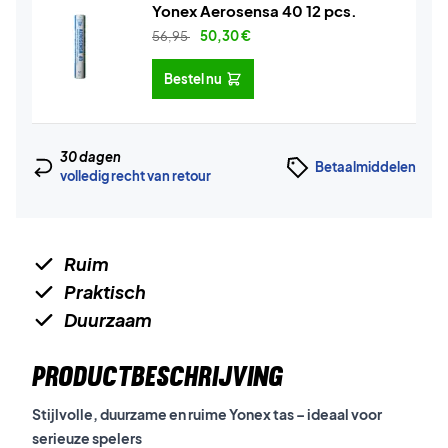
Yonex Aerosensa 40 12 pcs.
56,95
50,30
€
Bestel nu
30 dagen
Betaalmiddelen
volledig recht van retour
Ruim
Praktisch
Duurzaam
PRODUCTBESCHRIJVING
Stijlvolle, duurzame en ruime Yonex tas – ideaal voor
serieuze spelers