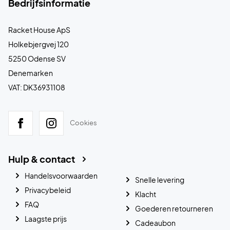
Bedrijfsinformatie
Racket House ApS
Holkebjergvej 120
5250 Odense SV
Denemarken
VAT: DK36931108
Cookies
Hulp & contact
Handelsvoorwaarden
Snelle levering
Privacybeleid
Klacht
FAQ
Goederen retourneren
Laagste prijs
Cadeaubon