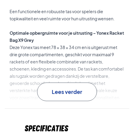
Een functionele en robuuste tas voor spelers die
topkwaliteit en veel ruimte voor hun uitrusting wensen.
Optimale opbergruimte voor je uitrusting – Yonex Racket
Bag X9 Grey
Deze Yonex tas meet 78 × 38 × 34 cm en is uitgerust met
drie grote compartimenten, geschikt voor maximaal 9
rackets of een flexibele combinatie van rackets,
schoenen, kleding en accessoires. De tas kan comfortabel
als rugzak worden gedragen dankzij de verstelbare,
gevoerde schouderbanden of in de hand met het
versterkte handvat aan de bovenkant. Een ideale keuze
Lees verder
voor zowel training als toernooien, waar functionaliteit en
comfort centraal staan.
Ruimte, kwaliteit en functionaliteit – koop de Yonex
Specificaties
Racket Bag X9 Grey vandaag nog!
Afmetingen:
78 × 38 × 34 cm.