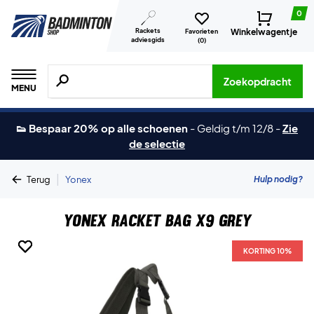
0
Rackets
Winkelwagentje
Favorieten
adviesgids
(
0
)
Zoeken naar producten, merken etc.
Zoekopdracht
MENU
👟 Bespaar 20% op alle schoenen
-
Geldig t/m 12/8
-
Zie
de selectie
|
Hulp nodig?
Terug
Yonex
Yonex Racket Bag X9 Grey
KORTING 10%
KORTING 10%
KORTING 10%