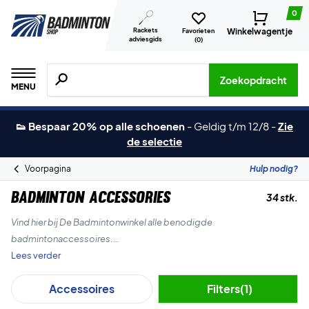
0
Rackets
Winkelwagentje
Favorieten
adviesgids
(
0
)
Zoeken naar producten, merken etc.
Zoekopdracht
MENU
👟 Bespaar 20% op alle schoenen
-
Geldig t/m 12/8
-
Zie
de selectie
Voorpagina
Hulp nodig?
Badminton Accessories
34 stk.
Vind hier bij De Badmintonwinkel alle benodigde
badmintonaccessoires.
Lees verder
We hebben alles, inclusief waterflessen, badminton snaren,
Accessoires
Filters
(1)
handdoeken, grip poeder, zweetbanden, hoofdbanden en nog veel,
veel meer.