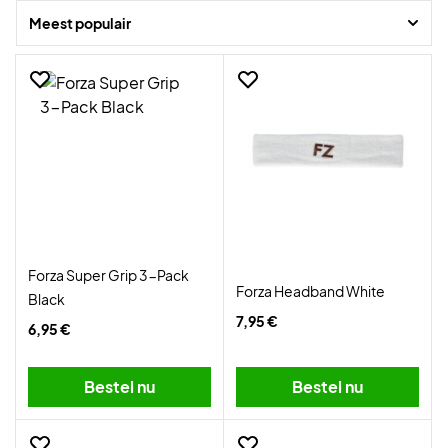
Meest populair
Vind je nieuwe favorieten hier bij De Badmintonwinkel en profiteer van
supersnelle levering!
Forza Super Grip 3-Pack
Forza Headband White
Black
7,95 €
6,95 €
Bestel nu
Bestel nu