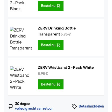
Bestel nu
ZERV Drinking Bottle
Transparent
5,95
€
Bestel nu
ZERV Wristband 2-Pack White
5,95
€
Bestel nu
30 dagen
Betaalmiddelen
volledig recht van retour