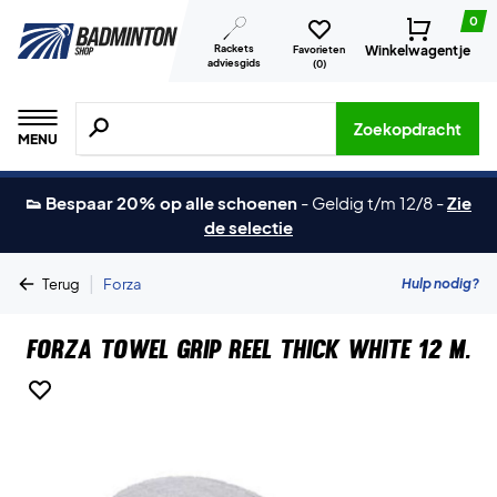
0
Rackets
Winkelwagentje
Favorieten
adviesgids
(
0
)
Zoeken naar producten, merken etc.
Zoekopdracht
MENU
👟 Bespaar 20% op alle schoenen
-
Geldig t/m 12/8
-
Zie
de selectie
|
Hulp nodig?
Terug
Forza
Forza Towel Grip Reel Thick White 12 m.