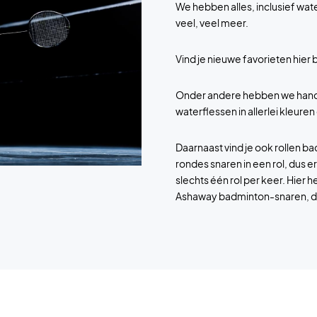
We hebben alles, inclusief wa
veel, veel meer.
Vind je nieuwe favorieten hier 
Onder andere hebben we handd
waterflessen in allerlei kleure
Daarnaast vind je ook rollen ba
rondes snaren in een rol, dus er
slechts één rol per keer. Hie
Ashaway badminton-snaren, die 