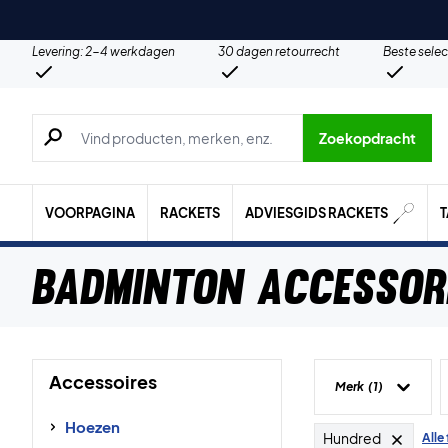
Levering: 2-4 werkdagen
30 dagen retourrecht
Beste selec
Zoeken naar producten, merken etc.
Zoekopdracht
VOORPAGINA
RACKETS
ADVIESGIDS RACKETS
Badminton Accessor
Accessoires
Merk
(1)
Hoezen
Hundred
Alle 