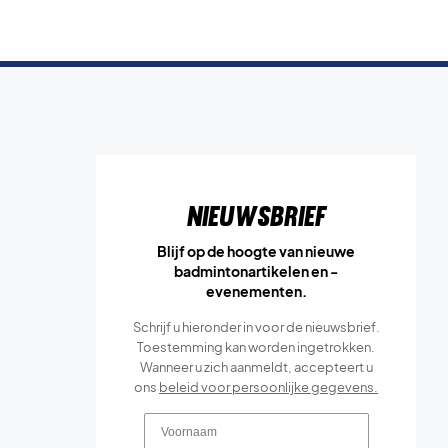
Nieuwsbrief
Blijf op de hoogte van nieuwe
badmintonartikelen en -
evenementen.
Schrijf u hieronder in voor de nieuwsbrief.
Toestemming kan worden ingetrokken.
Wanneer u zich aanmeldt, accepteert u
ons
beleid voor persoonlijke gegevens.