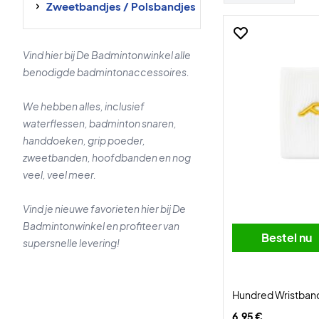
Zweetbandjes / Polsbandjes
Vind hier bij De Badmintonwinkel alle
benodigde badmintonaccessoires.
We hebben alles, inclusief
waterflessen, badminton snaren,
handdoeken, grip poeder,
zweetbanden, hoofdbanden en nog
veel, veel meer.
Vind je nieuwe favorieten hier bij De
Badmintonwinkel en profiteer van
Bestel nu
supersnelle levering!
Hundred Wristban
6,95 €