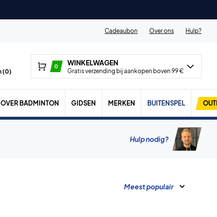
Cadeaubon
Over ons
Hulp?
WINKELWAGEN
0
Gratis verzending bij aankopen boven 99 €
 (
0
)
OVER BADMINTON
GIDSEN
MERKEN
BUITENSPEL
OUT
Hulp nodig?
Meest populair