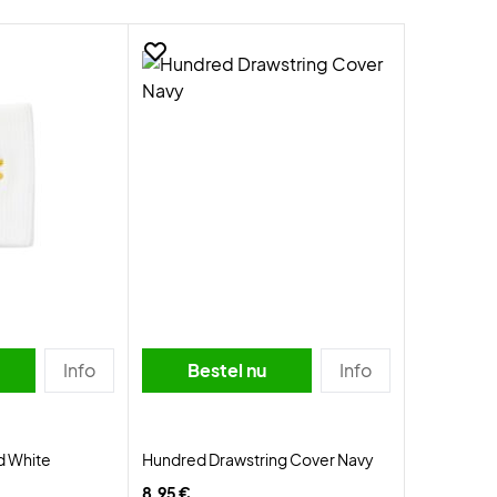
Info
Bestel nu
Info
d White
Hundred Drawstring Cover Navy
8,95 €