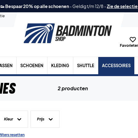
👟 Bespaar 20% op alle schoenen
-
Geldig t/m 12/8
-
Zie de selectie
tie
Favorieten
TASSEN
SCHOENEN
KLEDING
SHUTTLE
ACCESSOIRES
ies
2 producten
Kleur
Prijs
filters resetten