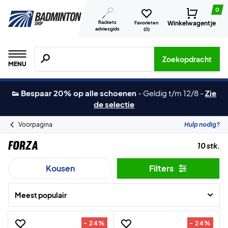
0
Rackets
Winkelwagentje
Favorieten
adviesgids
(
0
)
Zoeken naar producten, merken etc.
Zoekopdracht
MENU
👟 Bespaar 20% op alle schoenen
-
Geldig t/m 12/8
-
Zie
de selectie
Voorpagina
Hulp nodig?
Forza
10 stk.
Kousen
Filters
Meest populair
- 24%
- 24%