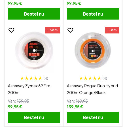
99,95 €
99,95 €
Bestel nu
Bestel nu
- 38%
- 18%
(4)
(4)
Ashaway Zymax 69 Fire
Ashaway Rogue Duo Hybrid
200m
200m Orange/Black
Van:
159,95
Van:
169,95
99,95 €
139,95 €
Bestel nu
Bestel nu