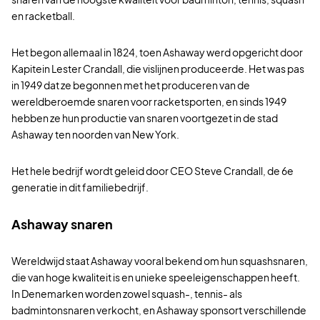
en racketball.
Het begon allemaal in 1824, toen Ashaway werd opgericht door
Kapitein Lester Crandall, die vislijnen produceerde. Het was pas
in 1949 dat ze begonnen met het produceren van de
wereldberoemde snaren voor racketsporten, en sinds 1949
hebben ze hun productie van snaren voortgezet in de stad
Ashaway ten noorden van New York.
Het hele bedrijf wordt geleid door CEO Steve Crandall, de 6e
generatie in dit familiebedrijf.
Ashaway snaren
Wereldwijd staat Ashaway vooral bekend om hun squashsnaren,
die van hoge kwaliteit is en unieke speeleigenschappen heeft.
In Denemarken worden zowel squash-, tennis- als
badmintonsnaren verkocht, en Ashaway sponsort verschillende