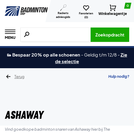
0
Rackets
Winkelwagentje
Favorieten
adviesgids
(
0
)
Zoeken naar producten, merken etc.
Zoekopdracht
MENU
👟 Bespaar 20% op alle schoenen
-
Geldig t/m 12/8
-
Zie
de selectie
Terug
Hulp nodig?
Ashaway
Vind goedkope badminton snaren van Ashaway hier bij The