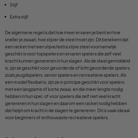
Stijf
Extra stijf
De algemene regel is dat hoe meer ervaren je bent en hoe
sneller je zwaait, hoe stijver de steel moet zijn. Dit betekent dat
een racket met een stijve/extra stijve steel voornamelijk
geschikt is voor topspelers en ervaren spelers die zelf veel
kracht kunnen genereren in hun slagen. Als de steel gemiddeld
is, zijn ze geschikt voor gevorderde of licht gevorderde spelers,
zoals jeugdspelers, senior spelers en recreatieve spelers. Als
een model flexibel is, zijn ze in principe geschikt voor spelers
met een langzame of korte zwaai, en die meer lengte nodig
hebben in hun spel, of voor spelers die zelf niet veel kracht
genereren in hun slagen en daarom een racket nodig hebben
dat helpt om kracht in de slagen te genereren. Dit is vaak ideaal
voor beginners of enthousiaste recreatieve spelers.