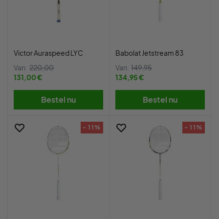
Victor Auraspeed LYC
Babolat Jetstream 83
Van:
220,00
Van:
149,95
131,00 €
134,95 €
Bestel nu
Bestel nu
- 11%
- 11%