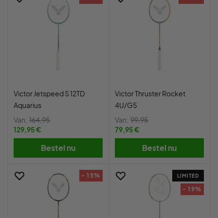
Victor Jetspeed S 12TD
Victor Thruster Rocket
Aquarius
4U/G5
Van:
164,95
Van:
99,95
129,95 €
79,95 €
Bestel nu
Bestel nu
- 15%
LIMITED
- 19%