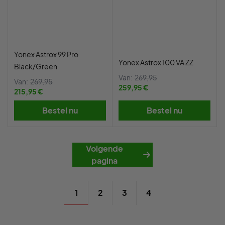
Yonex Astrox 99 Pro
Yonex Astrox 100 VA ZZ
Black/Green
Van:
269,95
Van:
269,95
259,95 €
215,95 €
Bestel nu
Bestel nu
Volgende
pagina
1
2
3
4