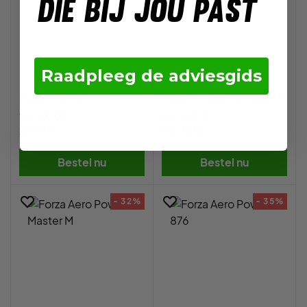
die bij jou past
Raadpleeg de adviesgids
Forza Play 100 Jr.
Forza HT Power 36 Master M
Van:
29,95
Van:
199,95
24,95 €
130,00 €
Bestel nu
Bestel nu
- 32%
- 35%