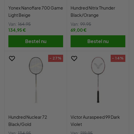
Yonex Nanoflare 700 Game
Hundred Nitrix Thunder
Light Beige
Black/Orange
Van:
164,95
Van:
99,95
134,95 €
69,00 €
Bestel nu
Bestel nu
- 27%
- 14%
Hundred Nuclear 72
Victor Auraspeed 99 Dark
Black/Gold
Violet
Van:
134,95
Van:
219,95