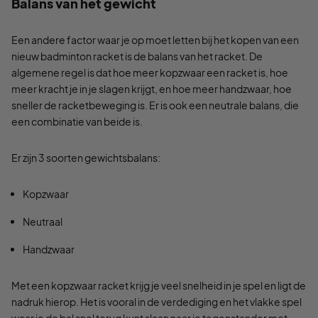
Balans van het gewicht
Een andere factor waar je op moet letten bij het kopen van een
nieuw badminton racket is de balans van het racket. De
algemene regel is dat hoe meer kopzwaar een racket is, hoe
meer kracht je in je slagen krijgt, en hoe meer handzwaar, hoe
sneller de racketbeweging is. Er is ook een neutrale balans, die
een combinatie van beide is.
Er zijn 3 soorten gewichtsbalans:
Kopzwaar
Neutraal
Handzwaar
Met een kopzwaar racket krijg je veel snelheid in je spel en ligt de
nadruk hierop. Het is vooral in de verdediging en het vlakke spel
waar je de bal snel terug kunt slaan naar je tegenstander met