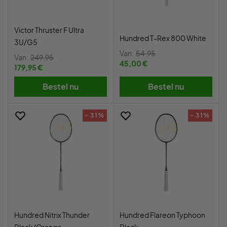
Victor Thruster F Ultra
Hundred T-Rex 800 White
3U/G5
Van:
54,95
Van:
249,95
45,00 €
179,95 €
Bestel nu
Bestel nu
- 31%
- 31%
Hundred Nitrix Thunder
Hundred Flareon Typhoon