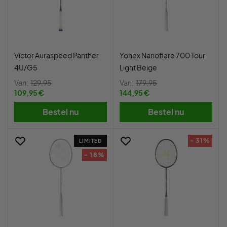
Victor Auraspeed Panther
Yonex Nanoflare 700 Tour
4U/G5
Light Beige
Van:
129,95
Van:
179,95
109,95 €
144,95 €
Bestel nu
Bestel nu
- 31%
LIMITED
- 18%