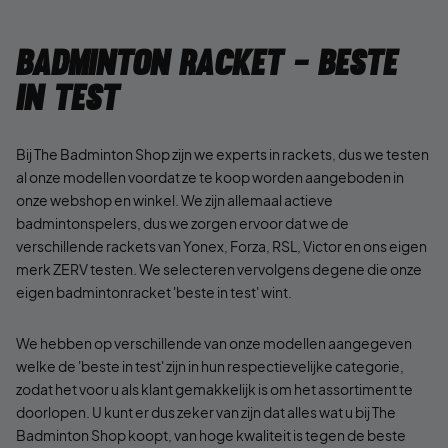
Badminton racket - Beste
in test
Bij The Badminton Shop zijn we experts in rackets, dus we testen
al onze modellen voordat ze te koop worden aangeboden in
onze webshop en winkel. We zijn allemaal actieve
badmintonspelers, dus we zorgen ervoor dat we de
verschillende rackets van Yonex, Forza, RSL, Victor en ons eigen
merk ZERV testen. We selecteren vervolgens degene die onze
eigen badmintonracket 'beste in test' wint.
We hebben op verschillende van onze modellen aangegeven
welke de 'beste in test' zijn in hun respectievelijke categorie,
zodat het voor u als klant gemakkelijk is om het assortiment te
doorlopen. U kunt er dus zeker van zijn dat alles wat u bij The
Badminton Shop koopt, van hoge kwaliteit is tegen de beste