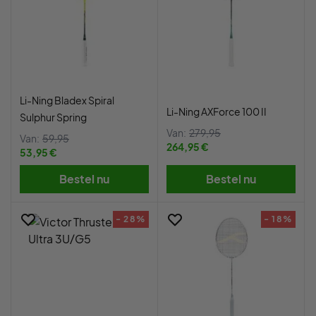
Li-Ning Bladex Spiral
Li-Ning AXForce 100 II
Sulphur Spring
Van:
279,95
Van:
59,95
264,95 €
53,95 €
Bestel nu
Bestel nu
- 28%
- 18%