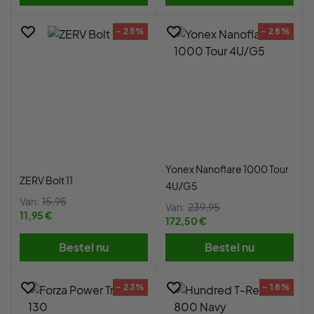
- 25%
- 28%
Yonex Nanoflare 1000 Tour
ZERV Bolt 11
4U/G5
Van:
15,95
Van:
239,95
11,95 €
172,50 €
Bestel nu
Bestel nu
- 23%
- 18%