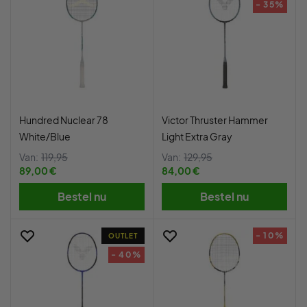
- 35%
Hundred Nuclear 78
Victor Thruster Hammer
White/Blue
Light Extra Gray
Van:
119,95
Van:
129,95
89,00 €
84,00 €
Bestel nu
Bestel nu
- 10%
OUTLET
- 40%