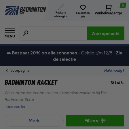
0
Rackets
Winkelwagentje
Favorieten
adviesgids
(
0
)
Zoeken naar producten, merken etc.
Zoekopdracht
MENU
👟 Bespaar 20% op alle schoenen
-
Geldig t/m 12/8
-
Zie
de selectie
Voorpagina
Hulp nodig?
Badminton racket
181 stk.
We hebben een enorme selectie badmintonrackets bij The
Badminton Shop.
Lees verder
We voeren alle grote merken zoals Yonex, Forza, RSL, Victor, evenals
Merk
Filters
ons eigen merk ZERV.