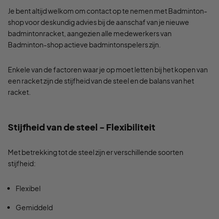
Je bent altijd welkom om contact op te nemen met Badminton-
shop voor deskundig advies bij de aanschaf van je nieuwe
badmintonracket, aangezien alle medewerkers van
Badminton-shop actieve badmintonspelers zijn.
Enkele van de factoren waar je op moet letten bij het kopen van
een racket zijn de stijfheid van de steel en de balans van het
racket.
Stijfheid van de steel - Flexibiliteit
Met betrekking tot de steel zijn er verschillende soorten
stijfheid:
Flexibel
Gemiddeld