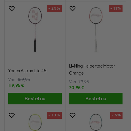
- 25%
- 11%
Li-Ning Halbertec Motor
Yonex Astrox Lite 45I
Orange
Van:
159,95
Van:
79,95
119,95 €
70,95 €
Bestel nu
Bestel nu
- 10%
- 5%