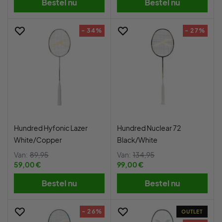
Bestel nu
Bestel nu
- 34%
- 27%
Hundred Hyfonic Lazer
Hundred Nuclear 72
White/Copper
Black/White
Van:
89,95
Van:
134,95
59,00 €
99,00 €
Bestel nu
Bestel nu
- 26%
OUTLET