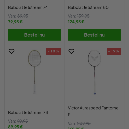
Babolat Jetstream 74
Babolat Jetstream 80
Van:
89,95
Van:
139,95
79,95 €
124,95 €
Bestel nu
Bestel nu
- 10%
- 19%
Victor Auraspeed Fantome
Babolat Jetstream 78
F
Van:
99,95
Van:
209,95
89,95 €