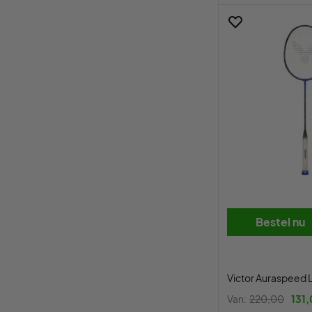
Bestel nu
Victor Auraspeed 
Van:
220,00
131,