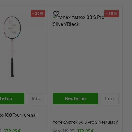
- 26%
- 18%
tel nu
Info
Bestel nu
Info
ox 100 Tour Kurenai
Yonex Astrox 88 S Pro Silver/Black
5
139,95 €
Van:
219,95
179,95 €