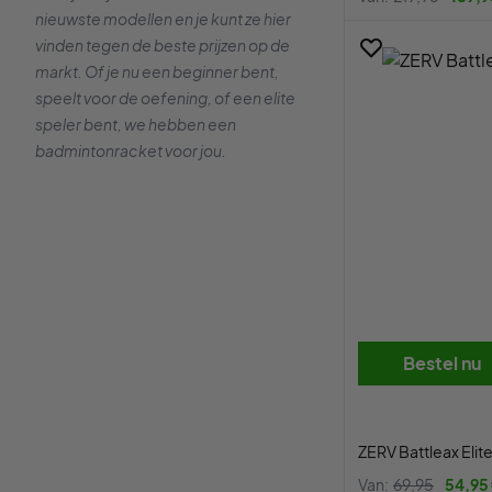
nieuwste modellen en je kunt ze hier
vinden tegen de beste prijzen op de
markt. Of je nu een beginner bent,
speelt voor de oefening, of een elite
speler bent, we hebben een
badmintonracket voor jou.
Bestel nu
ZERV Battleax Elit
Van:
69,95
54,95