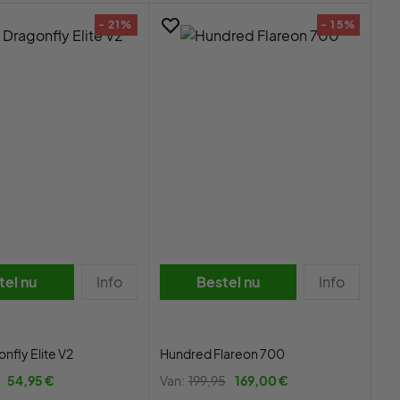
- 21%
- 15%
tel nu
Info
Bestel nu
Info
nfly Elite V2
Hundred Flareon 700
54,95 €
Van:
199,95
169,00 €