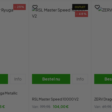
- 25%
OUTLET
- 48%
Info
Bestel nu
Info
Bes
ga Metallic
RSL Master Speed 10000 V2
ZERV Drago
5 €
Van:
199,95
104,00 €
Van:
69,95