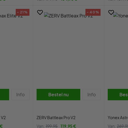
- 21%
- 40%
Info
Bestel nu
Info
Bes
e V2
ZERV Battleax Pro V2
Yonex Astr
 €
Van:
199,95
119,95 €
Van:
269,9