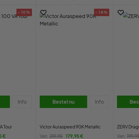
- 10%
- 18%
Info
Bestel nu
Info
Bes
A Tour
Victor Auraspeed 90K Metallic
ZERV Drago
5 €
Van:
219,95
179,95 €
Van:
199,9