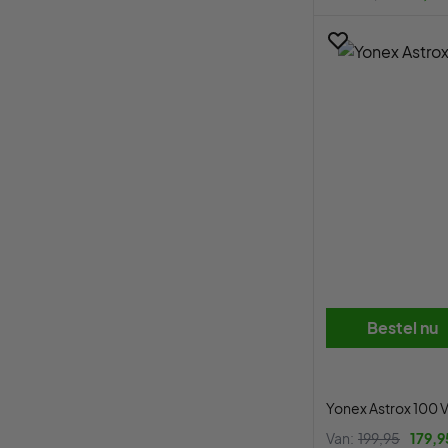
Bestel nu
Yonex Astrox 100 V
Van:
199,95
179,9