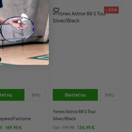
- 19%
- 25%
tel nu
Info
Bestel nu
Info
Yonex Astrox 88 S Tour
raspeed Fantome
Silver/Black
95
169,95 €
Van:
179,95
134,95 €