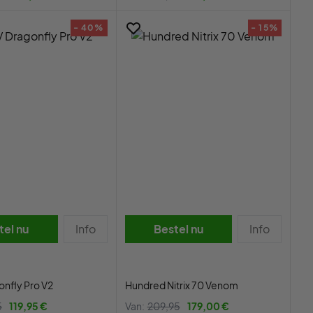
- 40%
- 15%
tel nu
Info
Bestel nu
Info
nfly Pro V2
Hundred Nitrix 70 Venom
5
119,95 €
Van:
209,95
179,00 €