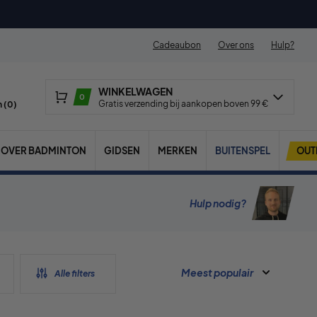
Cadeaubon
Over ons
Hulp?
WINKELWAGEN
0
Gratis verzending bij aankopen boven 99 €
 (
0
)
OVER BADMINTON
GIDSEN
MERKEN
BUITENSPEL
OUT
Hulp nodig?
Meest populair
Alle filters