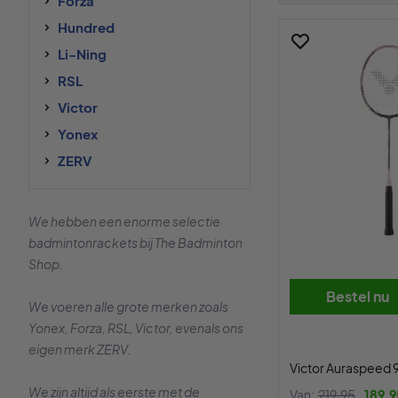
Forza
Hundred
Li-Ning
RSL
Victor
Yonex
ZERV
We hebben een enorme selectie
badmintonrackets bij The Badminton
Shop.
Bestel nu
We voeren alle grote merken zoals
Yonex, Forza, RSL, Victor, evenals ons
eigen merk ZERV.
Victor Auraspeed 9
We zijn altijd als eerste met de
Van:
219,95
189,9