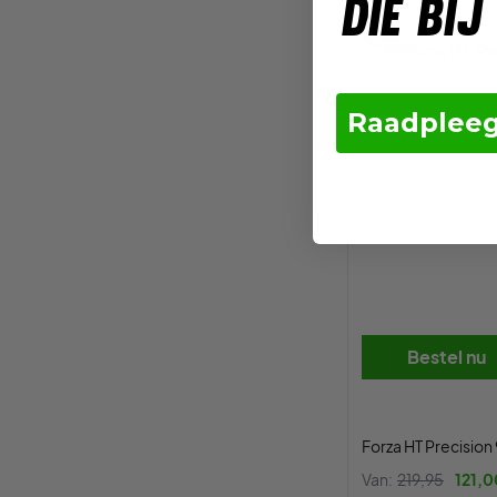
die bij
Raadpleeg
Bestel nu
Forza HT Precision
Van:
219,95
121,0