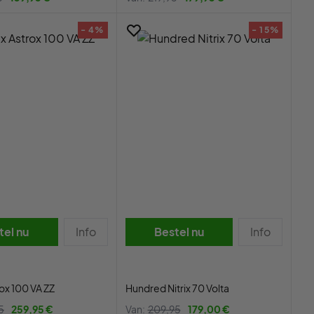
- 4%
- 15%
tel nu
Info
Bestel nu
Info
ox 100 VA ZZ
Hundred Nitrix 70 Volta
5
259,95 €
Van:
209,95
179,00 €