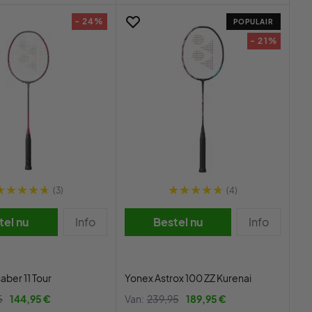
- 24%
POPULAIR
- 21%
(3)
(4)
tel nu
Info
Bestel nu
Info
aber 11 Tour
Yonex Astrox 100 ZZ Kurenai
5
144,95 €
Van:
239,95
189,95 €