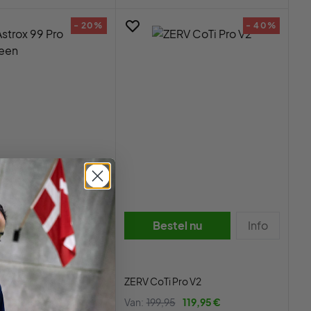
- 20%
- 40%
tel nu
Info
Bestel nu
Info
ox 99 Pro Black/Green
ZERV CoTi Pro V2
5
215,95 €
Van:
199,95
119,95 €