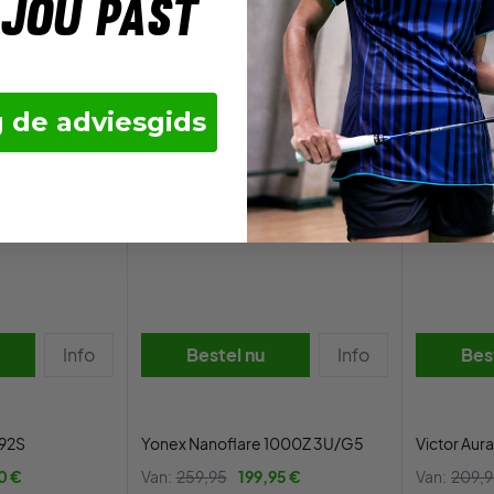
 jou past
- 23%
OUTLET
- 45%
 de adviesgids
Info
Bestel nu
Info
Bes
 92S
Yonex Nanoflare 1000Z 3U/G5
Victor Au
0 €
Van:
259,95
199,95 €
Van:
209,