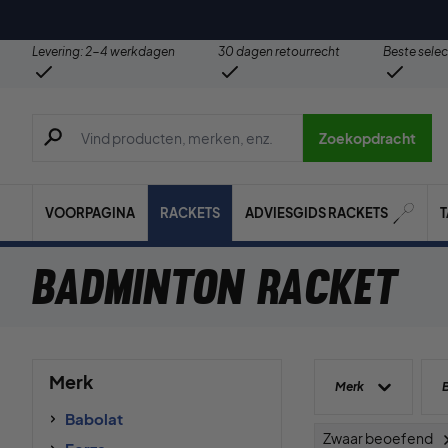
Levering: 2-4 werkdagen
30 dagen retourrecht
Beste selec
Zoeken naar producten, merken etc.
Zoekopdracht
VOORPAGINA
RACKETS
ADVIESGIDS RACKETS
Badminton racket
Merk
Merk
Babolat
Zwaar beoefend