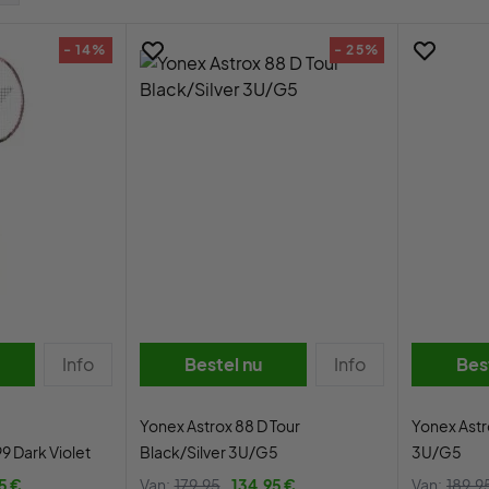
- 14%
- 25%
Info
Bestel nu
Info
Bes
Yonex Astrox 88 D Tour
Yonex Astr
9 Dark Violet
Black/Silver 3U/G5
3U/G5
5 €
Van:
179,95
134,95 €
Van:
189,9