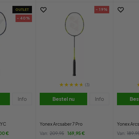
- 19%
OUTLET
- 40%
(3)
Info
Bestel nu
Info
Bes
LYC
Yonex Arcsaber 7 Pro
Yonex Arcs
00 €
Van:
209,95
169,95 €
Van:
189,9