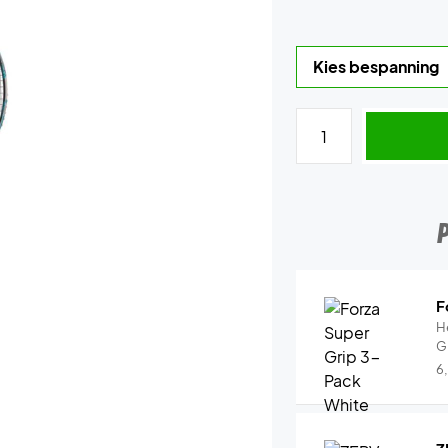
F
H
G
6