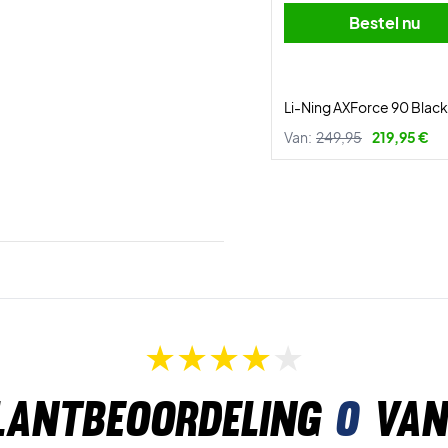
Bestel nu
Li-Ning AXForce 90 Black
Van:
249,95
219,95 €
lantbeoordeling
0
van