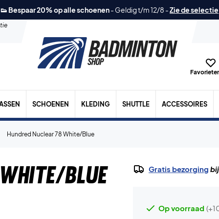
👟 Bespaar 20% op alle schoenen
-
Geldig t/m 12/8
-
Zie de selectie
tie
Favorieten
TASSEN
SCHOENEN
KLEDING
SHUTTLE
ACCESSOIRES
Hundred Nuclear 78 White/Blue
 White/Blue
Gratis bezorging
bi
Op voorraad
(+1