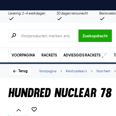
Levering: 2-4 werkdagen
30 dagen retourrecht
Beste selec
Zoeken naar producten, merken etc.
Zoekopdracht
VOORPAGINA
RACKETS
ADVIESGIDS RACKETS
Terug
Voorpagina
Kerstcadeau's
Voor hem
Hundred Nuclear 78