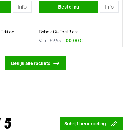
Info
Bestel nu
Info
 Edition
Babolat X-Feel Blast
Van:
189,95
100,00 €
Bekijk alle rackets
 5
Schrijf beoordeling