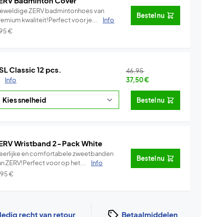
ERV Badminton Cover
eweldige ZERV badmintonhoes van
Bestel nu
emium kwaliteit!Perfect voor je...
Info
,95
€
SL Classic 12 pcs.
46,95
.
Info
37,50
€
Bestel nu
ERV Wristband 2-Pack White
eerlijke en comfortabele zweetbanden
Bestel nu
an ZERV!Perfect voor op het...
Info
,95
€
ledig recht van retour
Betaalmiddelen