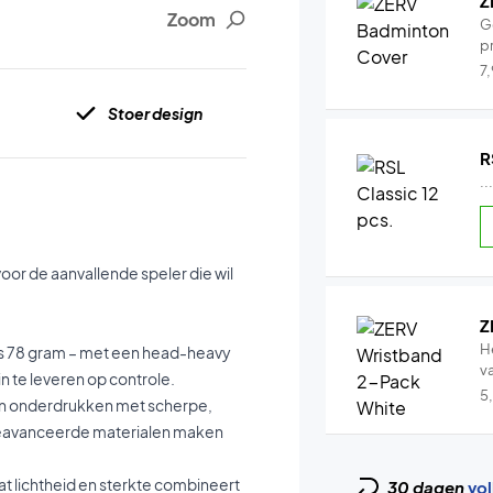
Z
Zoom
G
pr
7
Stoer design
R
..
or de aanvallende speler die wil
Z
H
hts 78 gram – met een head-heavy
v
in te leveren op controle.
5
len onderdrukken met scherpe,
geavanceerde materialen maken
t lichtheid en sterkte combineert
30 dagen
vol