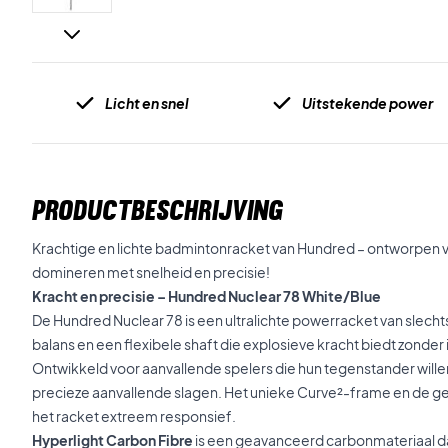
Licht en snel
Uitstekende power
PRODUCTBESCHRIJVING
Krachtige en lichte badmintonracket van Hundred – ontworpen vo
domineren met snelheid en precisie!
Kracht en precisie – Hundred Nuclear 78 White/Blue
De Hundred Nuclear 78 is een ultralichte powerracket van slec
balans en een flexibele shaft die explosieve kracht biedt zonder 
Ontwikkeld voor aanvallende spelers die hun tegenstander wil
precieze aanvallende slagen. Het unieke Curve²-frame en de 
het racket extreem responsief.
Hyperlight Carbon Fibre
is een geavanceerd carbonmateriaal da