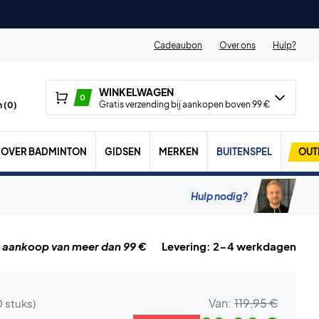
Cadeaubon
Over ons
Hulp?
WINKELWAGEN
0
Gratis verzending bij aankopen boven 99 €
 (
0
)
OVER BADMINTON
GIDSEN
MERKEN
BUITENSPEL
OUT
Hulp nodig?
j aankoop van meer dan 99 €
Levering: 2-4 werkdagen
Van:
119,95 €
0 stuks)