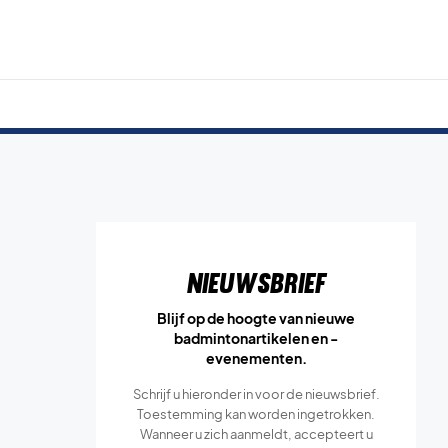
Nieuwsbrief
Blijf op de hoogte van nieuwe
badmintonartikelen en -
evenementen.
Schrijf u hieronder in voor de nieuwsbrief.
Toestemming kan worden ingetrokken.
Wanneer u zich aanmeldt, accepteert u