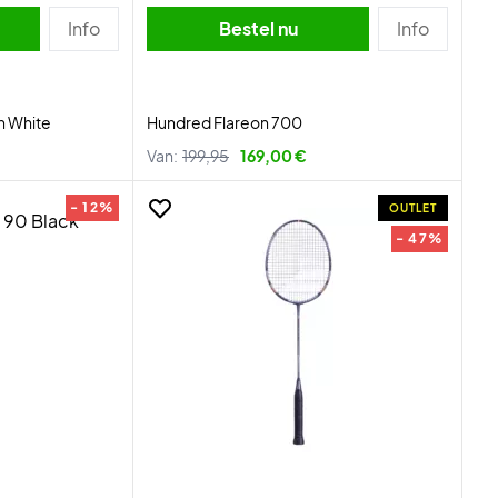
Info
Bestel nu
Info
n White
Hundred Flareon 700
Van:
199,95
169,00 €
- 12%
OUTLET
- 47%