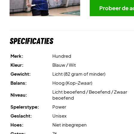
Probeer de a
Specificaties
Merk:
Hundred
Kleur:
Blauw / Wit
Gewicht:
Licht (82 gram of minder)
Balans:
Hoog (Kop-Zwaar)
Licht beoefend / Beoefend / Zwaar
Niveau:
beoefend
Spelerstype:
Power
Geslacht:
Unisex
Hoes:
Niet inbegrepen
Gaten:
76