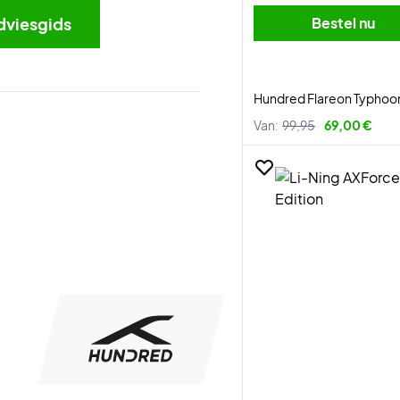
dviesgids
Bestel nu
Hundred Flareon Typhoo
Van:
99,95
69,00 €