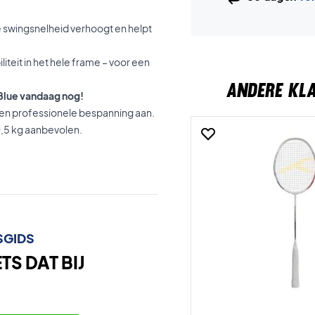
e swingsnelheid verhoogt en helpt
liteit in het hele frame – voor een
ANDERE KL
Blue vandaag nog!
en professionele bespanning aan.
,5 kg aanbevolen.
SGIDS
S DAT BIJ