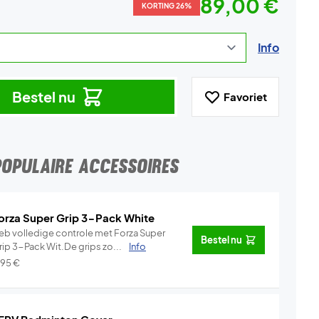
89,00 €
KORTING 26%
Info
Bestel nu
Favoriet
POPULAIRE ACCESSOIRES
orza Super Grip 3-Pack White
eb volledige controle met Forza Super
Bestel nu
rip 3-Pack Wit.De grips zo...
Info
,95
€