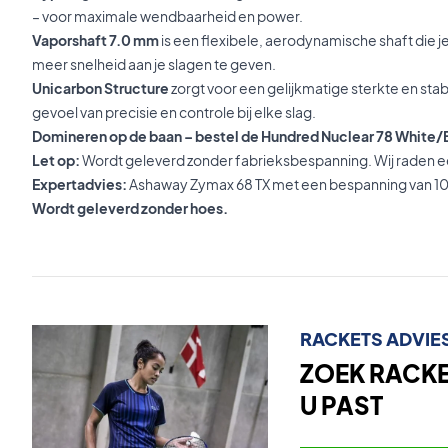
– voor maximale wendbaarheid en power.
Vaporshaft 7.0 mm
is een flexibele, aerodynamische shaft die j
meer snelheid aan je slagen te geven.
Unicarbon Structure
zorgt voor een gelijkmatige sterkte en stabi
gevoel van precisie en controle bij elke slag.
Domineren op de baan – bestel de Hundred Nuclear 78 White/
Let op:
Wordt geleverd zonder fabrieksbespanning. Wij raden e
Expertadvies:
Ashaway Zymax 68 TX met een bespanning van 10
Wordt geleverd zonder hoes.
RACKETS ADVIE
ZOEK RACKET
U PAST