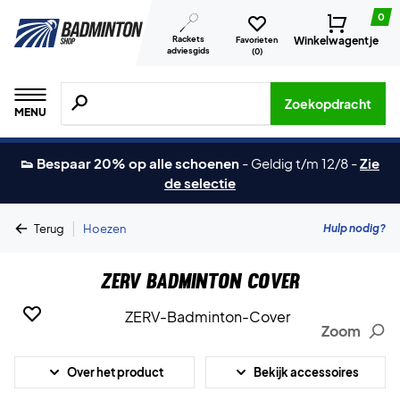
0
Rackets
Winkelwagentje
Favorieten
adviesgids
(
0
)
Zoeken naar producten, merken etc.
Zoekopdracht
MENU
👟 Bespaar 20% op alle schoenen
-
Geldig t/m 12/8
-
Zie
de selectie
|
Hulp nodig?
Terug
Hoezen
ZERV Badminton Cover
Zoom
Over het product
Bekijk accessoires