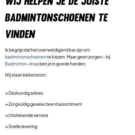
WIJ HELPEN JE DE JUISTE
BADMINTONSCHOENEN TE
VINDEN
Ik begrijp dat het overweldigend kan zijn om
badmintonschoenen
te kiezen. Maar geen zorgen – bij
Badminton-shop
ben je in goede handen.
Wij staan bekend om:
→ Deskundig advies
→ Zorgvuldig geselecteerd assortiment
→ Uitstekende service
→ Snelle levering