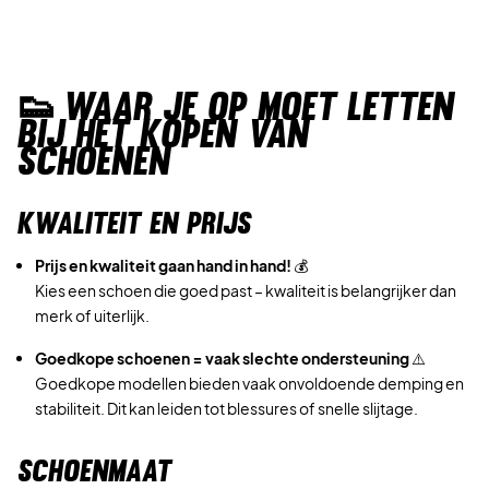
👟
WAAR JE OP MOET LETTEN
BIJ HET KOPEN VAN
SCHOENEN
KWALITEIT EN PRIJS
Prijs en kwaliteit gaan hand in hand!
💰
Kies een schoen die goed past – kwaliteit is belangrijker dan
merk of uiterlijk.
Goedkope schoenen = vaak slechte ondersteuning
⚠️
Goedkope modellen bieden vaak onvoldoende demping en
stabiliteit. Dit kan leiden tot blessures of snelle slijtage.
SCHOENMAAT