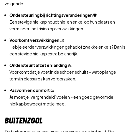
volgende:
Ondersteuning bij richtingsveranderingen
🛡️
Een stevige hielkap houdt hiel en enkel op hun plaats en
vermindert het risico op verzwikkingen.
Voorkomt verzwikkingen
🦶
Heb je eerder verzwikkingen gehad of zwakke enkels? Dan is
een stevige hielkap extra belangrijk.
Ondersteunt afzet en landing
💪
Voorkomt dat je voet in de schoen schuift – wat op lange
termijn blessures kan veroorzaken.
Pasvorm en comfort
👟
Je moet je ‘vergrendeld’ voelen – een goed gevormde
hielkap beweegt met je mee.
BUITENZOOL
De buitenzool is cruciaal voor je beweging op het veld. Die