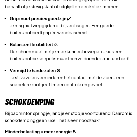
bepaalt of je stevig staat of uitglijdt op een kritiek moment:
Grip moet precies goed zijn
✔️
Je mag niet wegglijden of blijven hangen. Een goede
buitenzool biedt grip én wendbaarheid.
Balans en flexibiliteit
⚖️
De schoen moet met je mee kunnen bewegen – kies een
buitenzool die soepel is maar toch voldoende structuur biedt.
Vermijd te harde zolen
🚫
Te stijve zolen verminderen het contact met de vloer – een
soepelere zool geeft meer controle en gevoel.
SCHOKDEMPING
Bij badminton spring je, land je en stop je voortdurend. Daarom is
schokdemping geen luxe – het is een noodzaak:
Minder belasting = meer energie
🏸