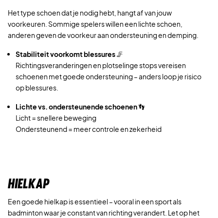
Het type schoen dat je nodig hebt, hangt af van jouw
voorkeuren. Sommige spelers willen een lichte schoen,
anderen geven de voorkeur aan ondersteuning en demping.
Stabiliteit voorkomt blessures
🦵
Richtingsveranderingen en plotselinge stops vereisen
schoenen met goede ondersteuning – anders loop je risico
op blessures.
Lichte vs. ondersteunende schoenen
👣
Licht = snellere beweging
Ondersteunend = meer controle en zekerheid
HIELKAP
Een goede hielkap is essentieel – vooral in een sport als
badminton waar je constant van richting verandert. Let op het