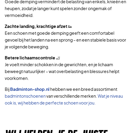
Goede demping vermindert de belasting van enkels, knieën en
heupen, zodat je langer kunt spelen zonder ongemak of
vermoeidheid.
Zachte landing, krachtige afzet
👟
Een schoen met goede demping geeft een comfortabel
gevoel bij het landen na een sprong – en een stabiele basis voor
je volgende beweging.
Betere lichaamscontrole
🦶
Je voelt minder schokken in de gewrichten, en je lichaam
beweegt natuurlijker – wat overbelasting en blessures helpt
voorkomen.
Bij
Badminton-shop.nl
hebben we een breed assortiment
badmintonschoenen
van verschillende merken.
Wat je niveau
ook is, wij hebben de perfecte schoen voor jou.