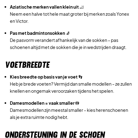
Aziatische merken vallen klein uit
🦶
Neem een halve tot hele maat groter bij merken zoals
Yonex
en
Victor
.
Pas met badmintonsokken
🧦
De pasvorm verandert afhankelijk van de sokken – pas
schoenen altijd met de sokken die je in wedstrijden draagt.
VOETBREEDTE
Kies breedte op basis van je voet
👣
Heb je brede voeten? Vermijd dan smalle modellen – ze zullen
knellen en ongemak veroorzaken tijdens het spelen.
Damesmodellen = vaak smaller
🚻
Damesmodellen zijn meestal smaller – kies herenschoenen
als je extra ruimte nodig hebt.
ONDERSTEUNING IN DE SCHOEN