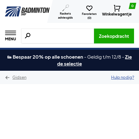
0
Rackets
Winkelwagentje
Favorieten
adviesgids
(
0
)
Zoeken naar producten, merken etc.
Zoekopdracht
MENU
👟 Bespaar 20% op alle schoenen
-
Geldig t/m 12/8
-
Zie
de selectie
Gidsen
Hulp nodig?