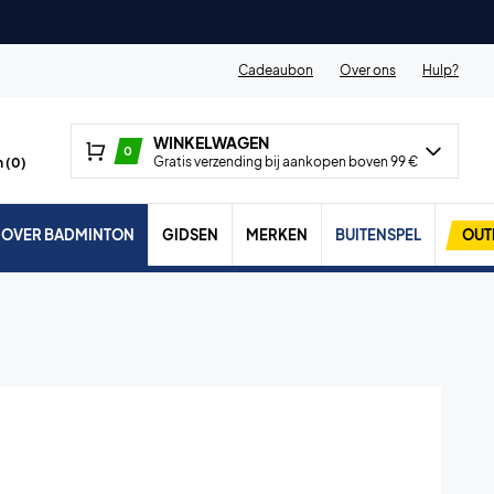
Cadeaubon
Over ons
Hulp?
WINKELWAGEN
0
Gratis verzending bij aankopen boven 99 €
 (
0
)
OVER BADMINTON
GIDSEN
MERKEN
BUITENSPEL
OUT