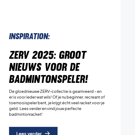
Inspiration:
ZERV 2025: Groot
nieuws voor de
badmintonspeler!
De gloednieuwe ZERV-collectie is gearriveerd – en
er is voor ieder wat wils! Of je nu beginner, recreant of
toernooispeler bent, je krijgt écht veel racket voor je
geld. Lees verder en vind jouw perfecte
badmintonracket!
Lees verder