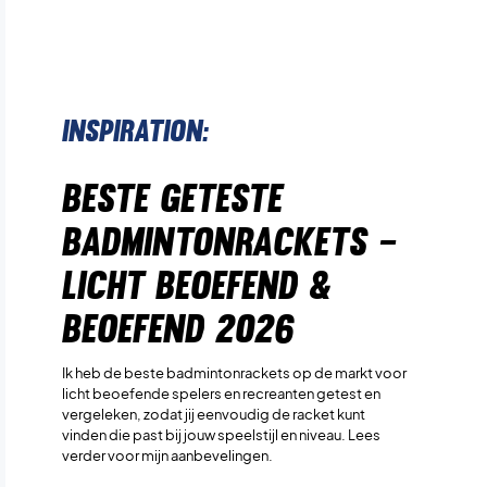
Inspiration:
Beste geteste
badmintonrackets –
Licht beoefend &
beoefend 2026
Ik heb de beste badmintonrackets op de markt voor
licht beoefende spelers en recreanten getest en
vergeleken, zodat jij eenvoudig de racket kunt
vinden die past bij jouw speelstijl en niveau. Lees
verder voor mijn aanbevelingen.