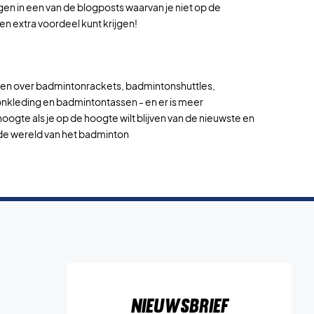
gen in een van de blogposts waarvan je niet op de
n extra voordeel kunt krijgen!
ven over badmintonrackets, badmintonshuttles,
kleding en badmintontassen - en er is meer
oogte als je op de hoogte wilt blijven van de nieuwste en
 de wereld van het badminton
Nieuwsbrief