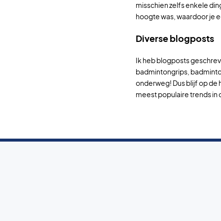
misschien zelfs enkele din
hoogte was, waardoor je ee
Diverse blogposts
Ik heb blogposts geschre
badmintongrips, badminton
onderweg! Dus blijf op de h
meest populaire trends in