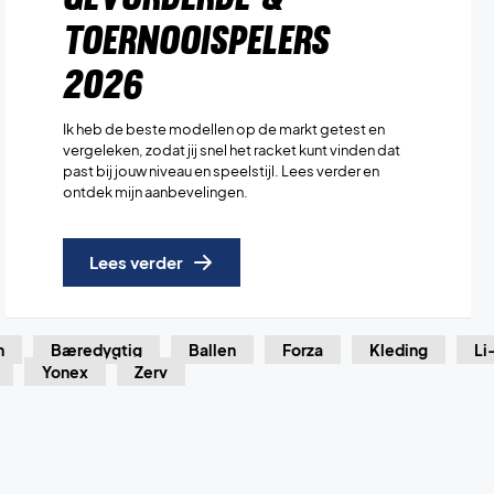
toernooispelers
2026
Ik heb de beste modellen op de markt getest en
vergeleken, zodat jij snel het racket kunt vinden dat
past bij jouw niveau en speelstijl. Lees verder en
ontdek mijn aanbevelingen.
Lees verder
n
Bæredygtig
Ballen
Forza
Kleding
Li
Yonex
Zerv