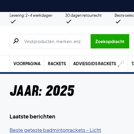
Levering: 2-4 werkdagen
30 dagen retourrecht
Beste selec
Zoeken naar producten, merken etc.
Zoekopdracht
VOORPAGINA
RACKETS
ADVIESGIDS RACKETS
Jaar:
2025
Laatste berichten
Beste geteste badmintonrackets – Licht