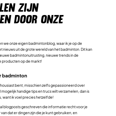
LEN ZIJN
EN DOOR ONZE
 we onze eigen badmintonblog, waar ik je op de
et nieuws uit de grote wereld van het badminton. Dit kan
ieuwe badmintonuitrusting, nieuwe trends in de
e producten op de markt!
r badminton
k enthousiast bent, misschien zelfs gepassioneerd over
mogelijk handige tips en trucs wilt verzamelen, dan is
u, want ik voel precies hetzelfde!
tal blogposts geschreven die informatie recht voor je
 van dat er dingen zijn die je kunt gebruiken, en