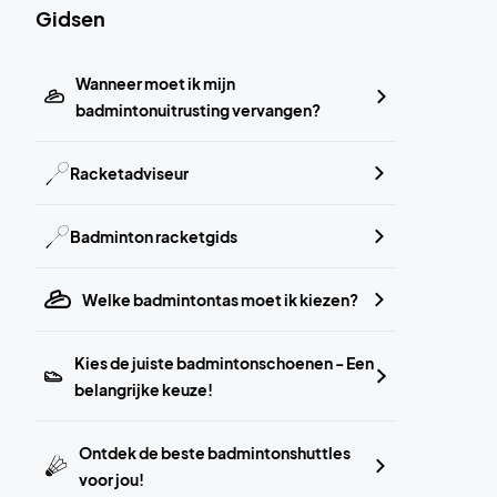
Gidsen
Wanneer moet ik mijn
badmintonuitrusting vervangen?
Racketadviseur
Badminton racketgids
Welke badmintontas moet ik kiezen?
Kies de juiste badmintonschoenen - Een
belangrijke keuze!
Ontdek de beste badmintonshuttles
voor jou!