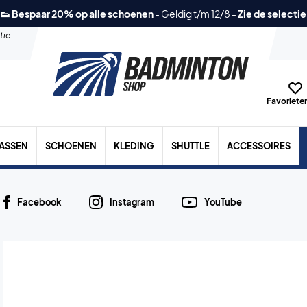
👟 Bespaar 20% op alle schoenen
-
Geldig t/m 12/8
-
Zie de selectie
tie
Favorieten
TASSEN
SCHOENEN
KLEDING
SHUTTLE
ACCESSOIRES
Facebook
Instagram
YouTube