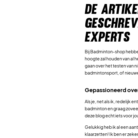
DE ARTIKE
GESCHREV
EXPERTS
Bij Badminton-shop hebben
hoogte zal houden van al h
gaan over het testen van n
badmintonsport, of nieuw
Gepassioneerd ove
Als je, net als ik, redelij
badminton en graag zoveel 
deze blog echt iets voor jo
Gelukkig heb ik al een aan
klaarzetten! Ik ben er zeker