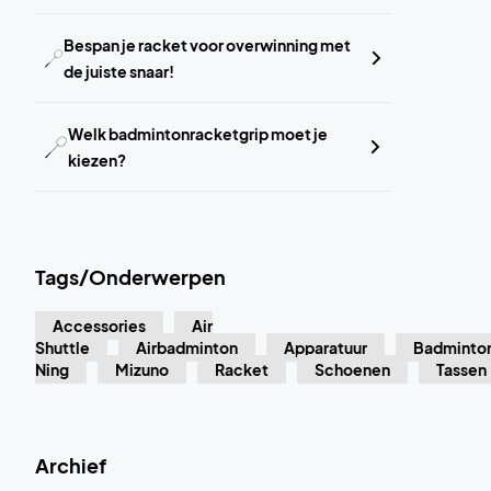
Bespan je racket voor overwinning met
de juiste snaar!
Welk badmintonracketgrip moet je
kiezen?
Tags/Onderwerpen
Accessories
Air
Shuttle
Airbadminton
Apparatuur
Badminto
Ning
Mizuno
Racket
Schoenen
Tassen
Archief