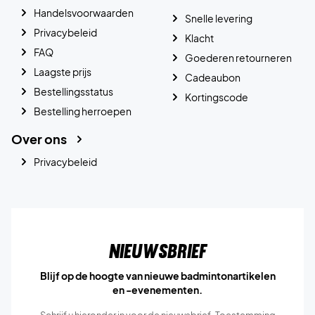
Handelsvoorwaarden
Snelle levering
Privacybeleid
Klacht
FAQ
Goederen retourneren
Laagste prijs
Cadeaubon
Bestellingsstatus
Kortingscode
Bestelling herroepen
Over ons
Privacybeleid
Nieuwsbrief
Blijf op de hoogte van nieuwe badmintonartikelen
en -evenementen.
Schrijf u hieronder in voor de nieuwsbrief. Toestemming