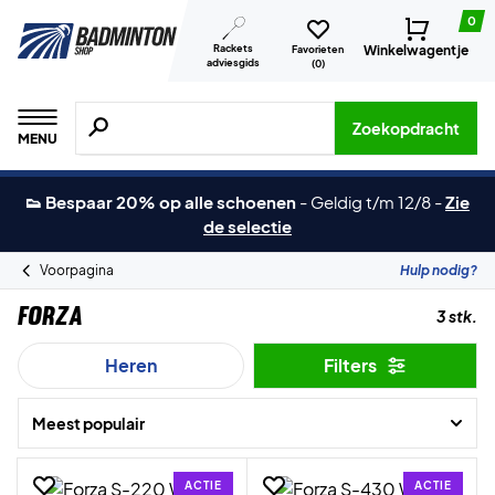
0
Rackets
Winkelwagentje
Favorieten
adviesgids
(
0
)
Zoeken naar producten, merken etc.
Zoekopdracht
MENU
👟 Bespaar 20% op alle schoenen
-
Geldig t/m 12/8
-
Zie
de selectie
Voorpagina
Hulp nodig?
Forza
3 stk.
Heren
Filters
Meest populair
ACTIE
ACTIE