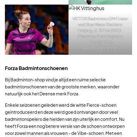
VICTOR Badminton DM Finaler
ved Blue Water Dokken i
Esbjerg, d. 11 Feb 2023 :
(Photo by Allan Høgholm
Photography
www.hoegholm.dk)
Forza Badmintonschoenen
Bij Badminton-shop vind je altijd een ruime selectie
badmintonschoenen van de grootste merken, waaronder
natuurlijk ook het Deense merk Forza.
Enkele seizoenen geleden werd de witte Fierce-schoen
geïntroduceerd en deze werd goed ontvangen door veel
badmintonspelers die hielden van zijn uiterlijk en comfort. Nu
heeft Forza een nog betere versie van de schoen ontworpen
voor zowel mannen als vrouwen – de Vibe-schoen. Met een