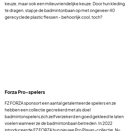
keuze, maar ook een milieuvriendelijke keuze. Door hun kleding
te dragen, stap je de badmintonbaan op met ongeveer 40
gerecyclede plastic flessen – behoorlijk cool, toch?
Forza Pro-spelers
FZ FORZA sponsort een aantal getalenteerde spelers en ze
hebben een collectie gecreëerd met als doel
badmintonspelers zich zelfverzekerd en goed gekleed te laten
voelen wanneer ze de badmintonbaan betreden. In 2022
introduceerde FZ FORZA hun nieuwe Pro Player-collectie. Nu