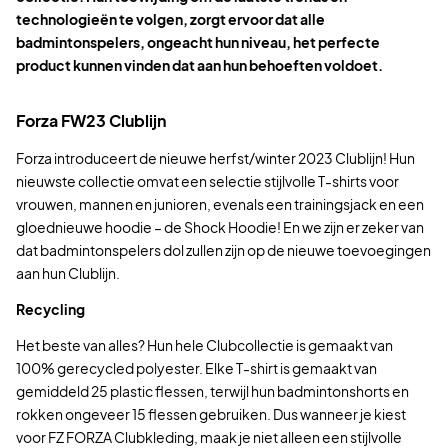
technologieën te volgen, zorgt ervoor dat alle
badmintonspelers, ongeacht hun niveau, het perfecte
product kunnen vinden dat aan hun behoeften voldoet.
Forza FW23 Clublijn
Forza introduceert de nieuwe herfst/winter 2023 Clublijn! Hun
nieuwste collectie omvat een selectie stijlvolle T-shirts voor
vrouwen, mannen en junioren, evenals een trainingsjack en een
gloednieuwe hoodie – de Shock Hoodie! En we zijn er zeker van
dat badmintonspelers dol zullen zijn op de nieuwe toevoegingen
aan hun Clublijn.
Recycling
Het beste van alles? Hun hele Clubcollectie is gemaakt van
100% gerecycled polyester. Elke T-shirt is gemaakt van
gemiddeld 25 plastic flessen, terwijl hun badmintonshorts en
rokken ongeveer 15 flessen gebruiken. Dus wanneer je kiest
voor FZ FORZA Clubkleding, maak je niet alleen een stijlvolle