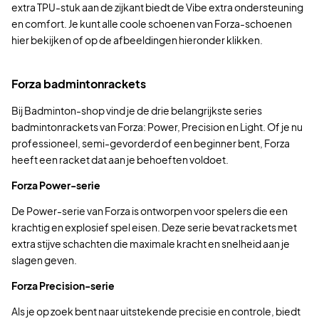
extra TPU-stuk aan de zijkant biedt de Vibe extra ondersteuning
en comfort. Je kunt alle coole schoenen van Forza-schoenen
hier bekijken of op de afbeeldingen hieronder klikken.
Forza badmintonrackets
Bij Badminton-shop vind je de drie belangrijkste series
badmintonrackets van Forza: Power, Precision en Light. Of je nu
professioneel, semi-gevorderd of een beginner bent, Forza
heeft een racket dat aan je behoeften voldoet.
Forza Power-serie
De Power-serie van Forza is ontworpen voor spelers die een
krachtig en explosief spel eisen. Deze serie bevat rackets met
extra stijve schachten die maximale kracht en snelheid aan je
slagen geven.
Forza Precision-serie
Als je op zoek bent naar uitstekende precisie en controle, biedt