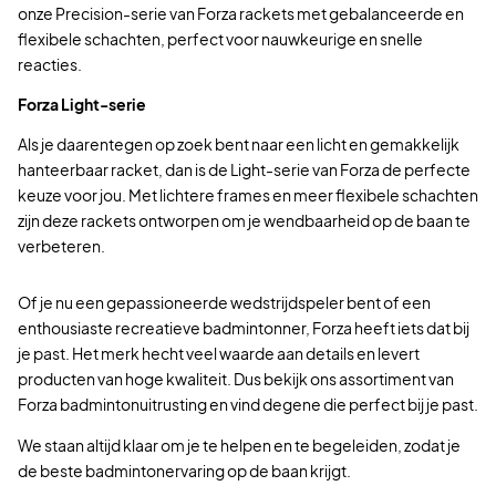
onze Precision-serie van Forza rackets met gebalanceerde en
flexibele schachten, perfect voor nauwkeurige en snelle
reacties.
Forza Light-serie
Als je daarentegen op zoek bent naar een licht en gemakkelijk
hanteerbaar racket, dan is de Light-serie van Forza de perfecte
keuze voor jou. Met lichtere frames en meer flexibele schachten
zijn deze rackets ontworpen om je wendbaarheid op de baan te
verbeteren.
Of je nu een gepassioneerde wedstrijdspeler bent of een
enthousiaste recreatieve badmintonner, Forza heeft iets dat bij
je past. Het merk hecht veel waarde aan details en levert
producten van hoge kwaliteit. Dus bekijk ons assortiment van
Forza badmintonuitrusting en vind degene die perfect bij je past.
We staan altijd klaar om je te helpen en te begeleiden, zodat je
de beste badmintonervaring op de baan krijgt.