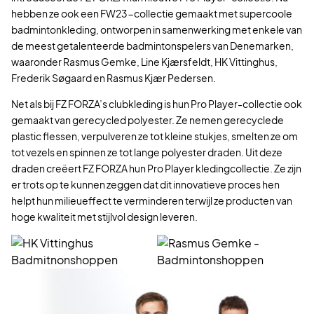
hebben ze ook een FW23-collectie gemaakt met supercoole
badmintonkleding, ontworpen in samenwerking met enkele van
de meest getalenteerde badmintonspelers van Denemarken,
waaronder Rasmus Gemke, Line Kjærsfeldt, HK Vittinghus,
Frederik Søgaard en Rasmus Kjær Pedersen.
Net als bij FZ FORZA’s clubkleding is hun Pro Player-collectie ook
gemaakt van gerecycled polyester. Ze nemen gerecyclede
plastic flessen, verpulveren ze tot kleine stukjes, smelten ze om
tot vezels en spinnen ze tot lange polyester draden. Uit deze
draden creëert FZ FORZA hun Pro Player kledingcollectie. Ze zijn
er trots op te kunnen zeggen dat dit innovatieve proces hen
helpt hun milieueffect te verminderen terwijl ze producten van
hoge kwaliteit met stijlvol design leveren.