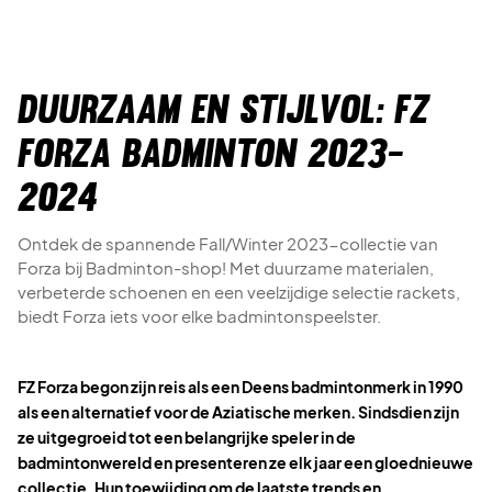
Duurzaam en Stijlvol: FZ
Forza Badminton 2023-
2024
Ontdek de spannende Fall/Winter 2023-collectie van
Forza bij Badminton-shop! Met duurzame materialen,
verbeterde schoenen en een veelzijdige selectie rackets,
biedt Forza iets voor elke badmintonspeelster.
FZ Forza begon zijn reis als een Deens badmintonmerk in 1990
als een alternatief voor de Aziatische merken. Sindsdien zijn
ze uitgegroeid tot een belangrijke speler in de
badmintonwereld en presenteren ze elk jaar een gloednieuwe
collectie. Hun toewijding om de laatste trends en