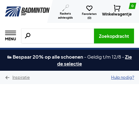
0
Rackets
Winkelwagentje
Favorieten
adviesgids
(
0
)
Zoeken naar producten, merken etc.
Zoekopdracht
MENU
👟 Bespaar 20% op alle schoenen
-
Geldig t/m 12/8
-
Zie
de selectie
Inspiratie
Hulp nodig?