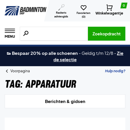
0
Rackets
Winkelwagentje
Favorieten
adviesgids
(
0
)
Zoeken naar producten, merken etc.
Zoekopdracht
MENU
👟 Bespaar 20% op alle schoenen
-
Geldig t/m 12/8
-
Zie
de selectie
Voorpagina
Hulp nodig?
Tag:
Apparatuur
Berichten & gidsen