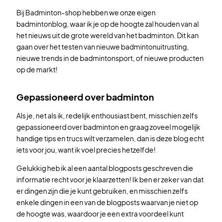
Bij Badminton-shop hebben we onze eigen
badmintonblog, waar ik je op de hoogte zal houden van al
het nieuws uit de grote wereld van het badminton. Dit kan
gaan over het testen van nieuwe badmintonuitrusting,
nieuwe trends in de badmintonsport, of nieuwe producten
op de markt!
Gepassioneerd over badminton
Als je, net als ik, redelijk enthousiast bent, misschien zelfs
gepassioneerd over badminton en graag zoveel mogelijk
handige tips en trucs wilt verzamelen, dan is deze blog echt
iets voor jou, want ik voel precies hetzelfde!
Gelukkig heb ik al een aantal blogposts geschreven die
informatie recht voor je klaarzetten! Ik ben er zeker van dat
er dingen zijn die je kunt gebruiken, en misschien zelfs
enkele dingen in een van de blogposts waarvan je niet op
de hoogte was, waardoor je een extra voordeel kunt