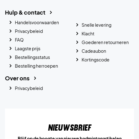
Hulp & contact
Handelsvoorwaarden
Snelle levering
Privacybeleid
Klacht
FAQ
Goederen retourneren
Laagste prijs
Cadeaubon
Bestellingsstatus
Kortingscode
Bestelling herroepen
Over ons
Privacybeleid
Nieuwsbrief
Blijf op de hoogte van nieuwe badmintonartikelen