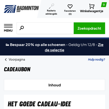
0
Rackets
Winkelwagentje
Favorieten
adviesgids
(
0
)
Zoeken naar producten, merken etc.
Zoekopdracht
MENU
👟 Bespaar 20% op alle schoenen
-
Geldig t/m 12/8
-
Zie
de selectie
Voorpagina
Hulp nodig?
Cadeaubon
Inhoud
HET GOEDE CADEAU-IDEE