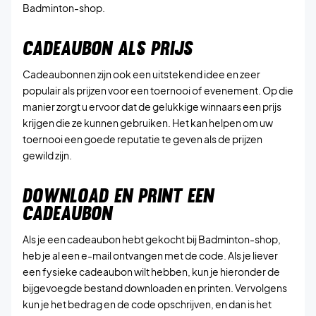
Badminton-shop.
CADEAUBON ALS PRIJS
Cadeaubonnen zijn ook een uitstekend idee en zeer
populair als prijzen voor een toernooi of evenement. Op die
manier zorgt u ervoor dat de gelukkige winnaars een prijs
krijgen die ze kunnen gebruiken. Het kan helpen om uw
toernooi een goede reputatie te geven als de prijzen
gewild zijn.
DOWNLOAD EN PRINT EEN
CADEAUBON
Als je een cadeaubon hebt gekocht bij Badminton-shop,
heb je al een e-mail ontvangen met de code. Als je liever
een fysieke cadeaubon wilt hebben, kun je hieronder de
bijgevoegde bestand downloaden en printen. Vervolgens
kun je het bedrag en de code opschrijven, en dan is het