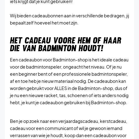
iets krijgt dat je kunt gebruiken!
Wij bieden cadeaubonnen aan in verschillende bedragen, jij
bepaalt zelf hoeveel het moet zijn.
HET CADEAU VOORE HEM OF HAAR
DIE VAN BADMINTON HOUDT!
Een cadeaubon voor Badminton-shop is het ideale cadeau
voor de badmintonspeler, ongeacht het niveau. Of je nu
een beginner bent of een professionele badmintonspeler,
af en toe heb je nieuw materiaal nodig. De cadeaubon kan
worden gebruikt voor ALLES in de Badminton-shop, dus of
je nu een nieuwe racket, tas, schoenen of iets anders nodig
hebt, je kunt je cadeaubon gebruiken bij Badminton-shop.
Ben je op zoek naar een verjaardagscadeau, kerstcadeau,
cadeau voor een communicant of wil je gewoon iemand
verrassen van wie je houdt, koop dan een cadeaubon voor