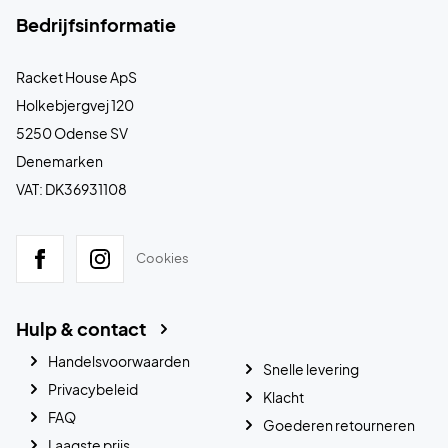
Bedrijfsinformatie
Racket House ApS
Holkebjergvej 120
5250 Odense SV
Denemarken
VAT: DK36931108
Cookies
Hulp & contact
Handelsvoorwaarden
Snelle levering
Privacybeleid
Klacht
FAQ
Goederen retourneren
Laagste prijs