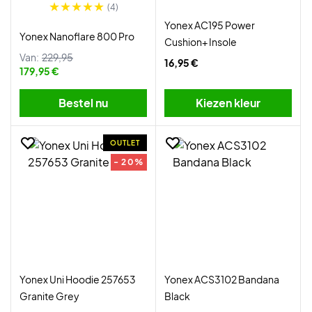
(4)
Yonex AC195 Power
Yonex Nanoflare 800 Pro
Cushion+ Insole
Van:
229,95
16,95 €
179,95 €
Bestel nu
Kiezen kleur
OUTLET
- 20%
Yonex Uni Hoodie 257653
Yonex ACS3102 Bandana
Granite Grey
Black