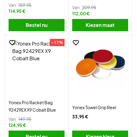
Van:
159,95
Van:
209,95
114,95 €
112,00 €
Bestel nu
Kiezen maat
- 17%
Yonex Pro Racket Bag
Yonex Towel Grip Reel
92429EX X9 Cobalt Blue
33,95 €
Van:
149,95
124,95 €
Bestel nu
Kiezen kleur