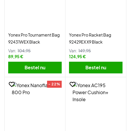
Yonex Pro Tournament Bag
Yonex Pro Racket Bag
92431WEX Black
92429EX X9 Black
Van:
104,95
Van:
149,95
89,95 €
124,95 €
Bestel nu
Bestel nu
- 22%