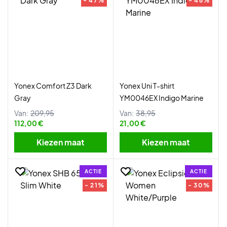
- 47%
- 46%
Yonex Comfort Z3 Dark
Yonex Uni T-shirt
Gray
YM0046EX Indigo Marine
Van:
209,95
Van:
38,95
112,00 €
21,00 €
Kiezen maat
Kiezen maat
ACTIE
ACTIE
- 21%
- 30%