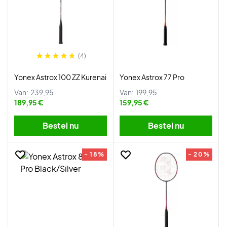
(4)
Yonex Astrox 100 ZZ Kurenai
Yonex Astrox 77 Pro
Van:
239,95
Van:
199,95
189,95 €
159,95 €
Bestel nu
Bestel nu
- 18%
- 20%