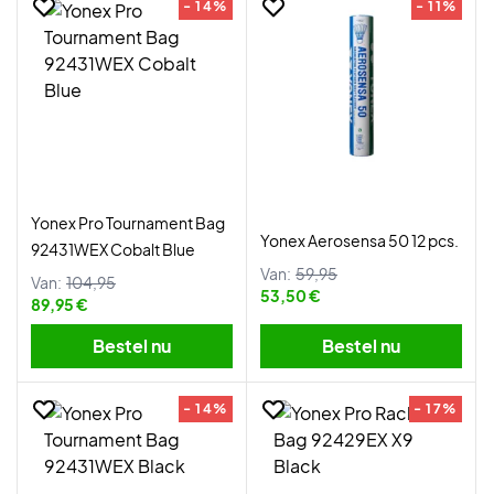
- 14%
- 11%
Yonex Pro Tournament Bag
Yonex Aerosensa 50 12 pcs.
92431WEX Cobalt Blue
Van:
59,95
Van:
104,95
53,50 €
89,95 €
Bestel nu
Bestel nu
- 14%
- 17%