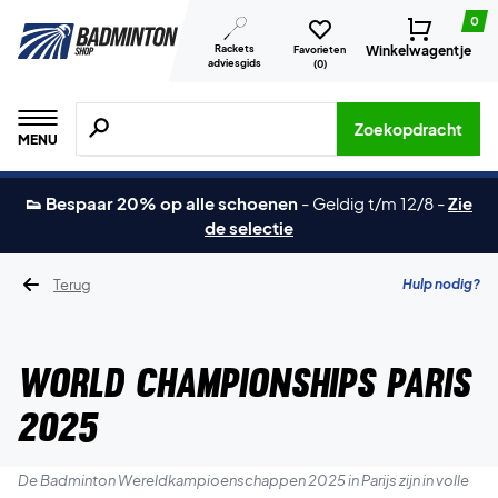
0
Rackets
Winkelwagentje
Favorieten
adviesgids
(
0
)
Zoeken naar producten, merken etc.
Zoekopdracht
MENU
👟 Bespaar 20% op alle schoenen
-
Geldig t/m 12/8
-
Zie
de selectie
Terug
Hulp nodig?
World Championships Paris
2025
De Badminton Wereldkampioenschappen 2025 in Parijs zijn in volle