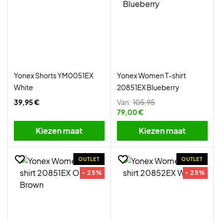
Yonex Shorts YM0051EX
Yonex Women T-shirt
White
20851EX Blueberry
39,95 €
Van:
105,95
79,00 €
Kiezen maat
Kiezen maat
OUTLET
OUTLET
- 25%
- 25%