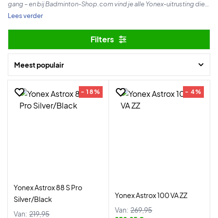
gang – en bij Badminton-Shop.com vind je alle Yonex-uitrusting die
de beste spelers ter wereld gebruiken.
Lees verder
Of je nu op zoek bent naar een nieuwe Yonex badmintonracket,
Filters
schoenen, kleding of accessoires – shop dezelfde producten
waarmee de sterren spelen op het WK in Parijs.
Meest populair
- 18%
- 4%
Yonex Astrox 88 S Pro
Yonex Astrox 100 VA ZZ
Silver/Black
Van:
269,95
Van:
219,95