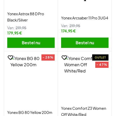
Yonex Astrox 88 D Pro
Yonex Arcsaber 11 Pro 3UG4
Black/Silver
Van:
219,95
Van:
219,95
174,95 €
179,95 €
Bestel nu
Bestel nu
- 28%
OUTLET
- 47%
Yonex Comfort Z3 Women
Yonex BG 80 Yellow 200m
Off White/Red