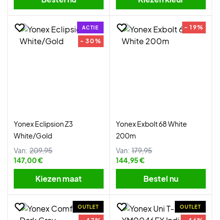
- 19%
ACTIE
- 30%
Yonex Eclipsion Z3
Yonex Exbolt 68 White
White/Gold
200m
Van:
209,95
Van:
179,95
147,00 €
144,95 €
Kiezen maat
Bestel nu
OUTLET
OUTLET