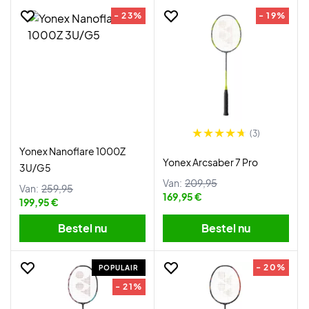
- 23%
- 19%
(3)
Yonex Nanoflare 1000Z
Yonex Arcsaber 7 Pro
3U/G5
Van:
209,95
Van:
259,95
169,95 €
199,95 €
Bestel nu
Bestel nu
- 20%
POPULAIR
- 21%