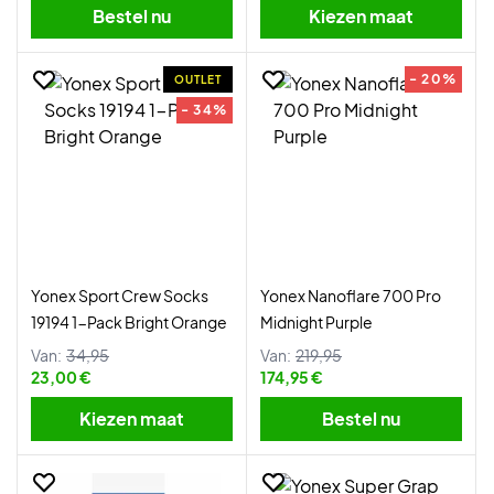
Bestel nu
Kiezen maat
- 20%
OUTLET
- 34%
Yonex Sport Crew Socks
Yonex Nanoflare 700 Pro
19194 1-Pack Bright Orange
Midnight Purple
Van:
34,95
Van:
219,95
23,00 €
174,95 €
Kiezen maat
Bestel nu