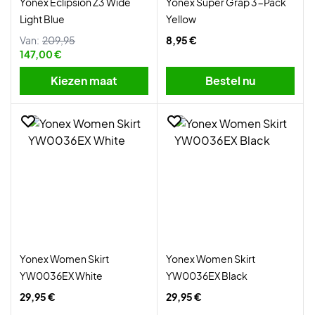
Yonex Eclipsion Z3 Wide
Yonex Super Grap 3-Pack
Light Blue
Yellow
Van:
209,95
8,95 €
147,00 €
Kiezen maat
Bestel nu
Yonex Women Skirt
Yonex Women Skirt
YW0036EX White
YW0036EX Black
29,95 €
29,95 €