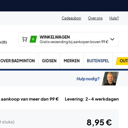
Cadeaubon
Over ons
Hulp?
WINKELWAGEN
0
Gratis verzending bij aankopen boven 99 €
 (
0
)
OVER BADMINTON
GIDSEN
MERKEN
BUITENSPEL
OUT
Hulp nodig?
j aankoop van meer dan 99 €
Levering: 2-4 werkdagen
8,95 €
0 stuks)