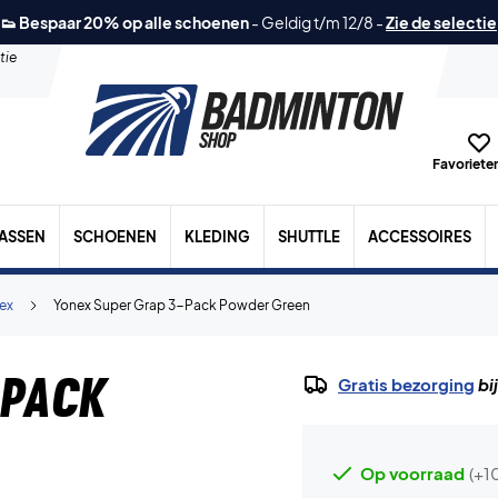
👟 Bespaar 20% op alle schoenen
-
Geldig t/m 12/8
-
Zie de selectie
tie
Favorieten
TASSEN
SCHOENEN
KLEDING
SHUTTLE
ACCESSOIRES
ex
Yonex Super Grap 3-Pack Powder Green
-Pack
Gratis bezorging
bi
Op voorraad
(+1