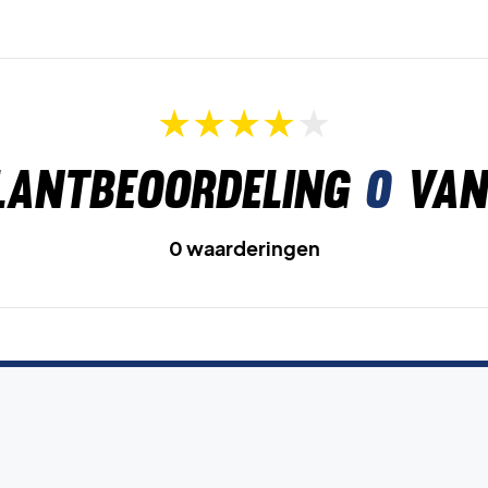
lantbeoordeling
0
van
0 waarderingen