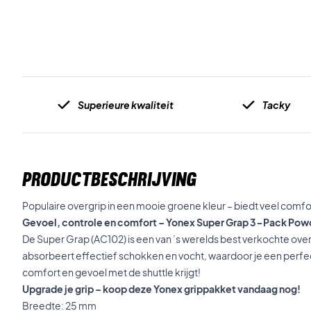
Superieure kwaliteit
Tacky
PRODUCTBESCHRIJVING
Populaire overgrip in een mooie groene kleur – biedt veel comfo
Gevoel, controle en comfort – Yonex Super Grap 3-Pack Pow
De Super Grap (AC102) is een van ’s werelds best verkochte overgr
absorbeert effectief schokken en vocht, waardoor je een perfe
comfort en gevoel met de shuttle krijgt!
Upgrade je grip – koop deze Yonex grippakket vandaag nog!
Breedte: 25 mm