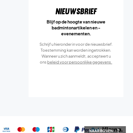
Nieuwsbrief
Blijf op de hoogte van nieuwe
badmintonartikelen en -
evenementen.
Schrijf u hieronder in voor de nieuwsbrief.
Toestemming kan worden ingetrokken.
Wanneer u zich aanmeldt, accepteert u
ons
beleid voor persoonlijke gegevens.
NAAR BOVEN