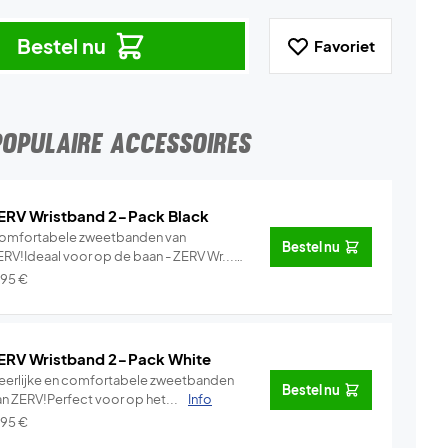
Bestel nu
Favoriet
POPULAIRE ACCESSOIRES
ERV Wristband 2-Pack Black
omfortabele zweetbanden van
Bestel nu
ERV!Ideaal voor op de baan - ZERV Wr...
Info
,95
€
ERV Wristband 2-Pack White
eerlijke en comfortabele zweetbanden
Bestel nu
an ZERV!Perfect voor op het...
Info
,95
€