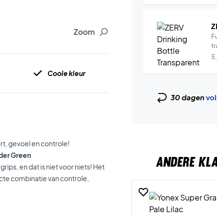
Z
Zoom
Fu
tr
5
Coole kleur
30 dagen
vol
rt, gevoel en controle!
der Green
ANDERE KL
ips, en dat is niet voor niets! Het
cte combinatie van controle,