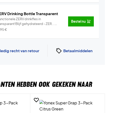
ERV Drinking Bottle Transparent
nctionele ZERV drinkfles in
Bestel nu
ansparant!Blijf gehydrateerd - ZER...
Info
,95
€
ledig recht van retour
Betaalmiddelen
ANTEN HEBBEN OOK GEKEKEN NAAR