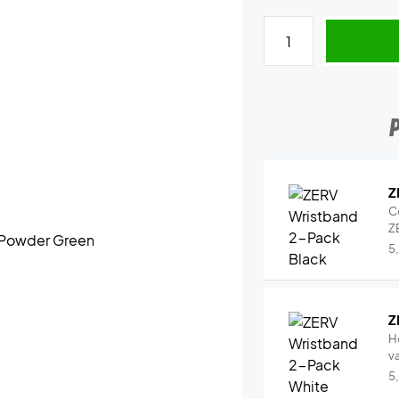
Z
C
Z
5
Z
H
v
5