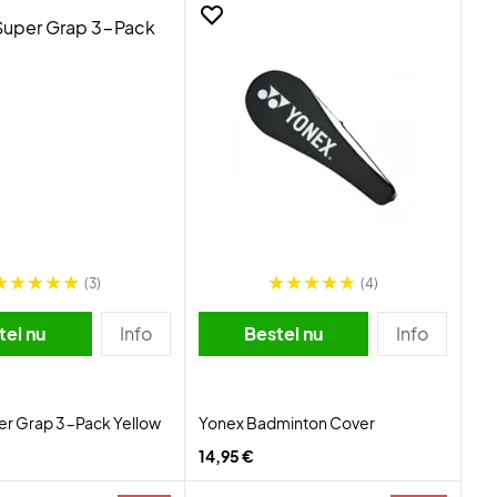
(3)
(4)
tel nu
Info
Bestel nu
Info
er Grap 3-Pack Yellow
Yonex Badminton Cover
14,95 €