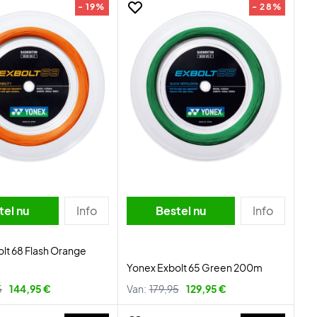
- 19%
- 28%
tel nu
Info
Bestel nu
Info
lt 68 Flash Orange
Yonex Exbolt 65 Green 200m
5
144,95 €
Van:
179,95
129,95 €