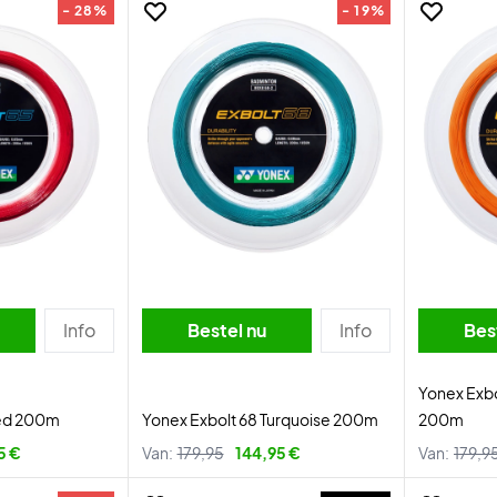
- 28%
- 19%
Info
Bestel nu
Info
Bes
Yonex Exbo
Red 200m
Yonex Exbolt 68 Turquoise 200m
200m
5 €
Van:
179,95
144,95 €
Van:
179,9