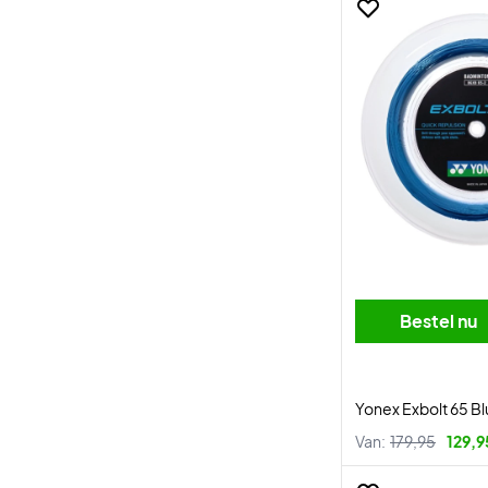
Bestel nu
Yonex Exbolt 65 B
Van:
179,95
129,9