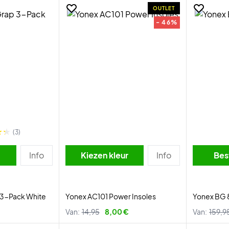
OUTLET
- 46%
(3)
Info
Kiezen kleur
Info
Bes
 3-Pack White
Yonex AC101 Power Insoles
Yonex BG 
Van:
14,95
8,00 €
Van:
159,9