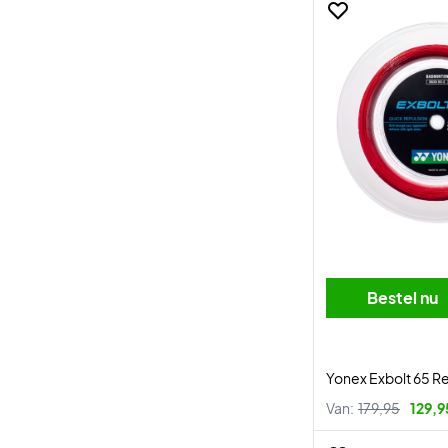
Bestel nu
Yonex Exbolt 65 
Van:
179,95
129,9