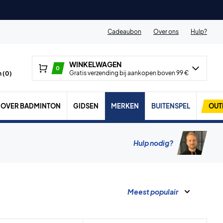
Cadeaubon
Over ons
Hulp?
WINKELWAGEN
0
Gratis verzending bij aankopen boven 99 €
 (
0
)
OVER BADMINTON
GIDSEN
MERKEN
BUITENSPEL
OUT
Hulp nodig?
Meest populair