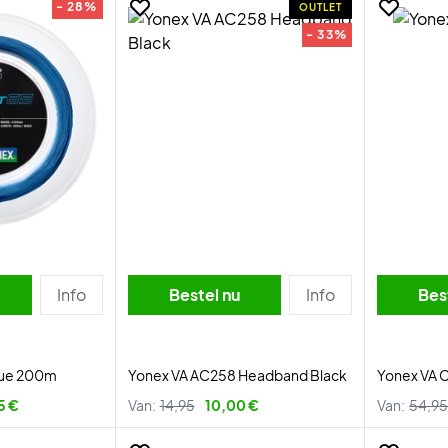
- 28%
OUTLET
- 33%
Info
Bestel nu
Info
Bes
lue 200m
Yonex VA AC258 Headband Black
Yonex VA C
5 €
Van:
14,95
10,00 €
Van:
54,95