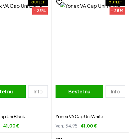
OUTLET
OUTLET
- 25%
- 25%
tel nu
Info
Bestel nu
Info
ap Uni Black
Yonex VA Cap Uni White
41,00 €
Van:
54,95
41,00 €