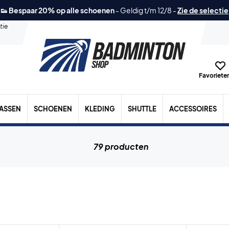
👟 Bespaar 20% op alle schoenen
-
Geldig t/m 12/8
-
Zie de selectie
tie
Favorieten
TASSEN
SCHOENEN
KLEDING
SHUTTLE
ACCESSOIRES
79 producten