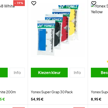
- 19%
Info
Kiezen kleur
Info
Bes
White 200m
Yonex Super Grap 30 Pack
Yonex Sup
5 €
54,95 €
8,95 €