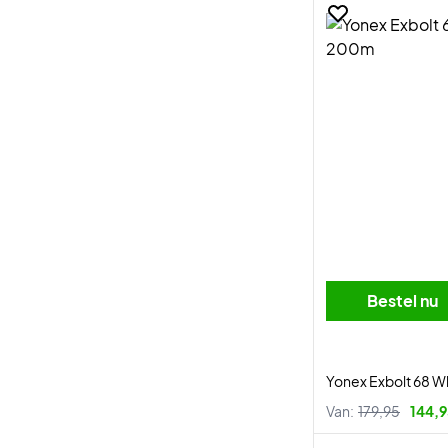
Bestel nu
Yonex Exbolt 68 
Van:
179,95
144,9