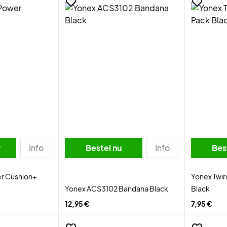
r
Info
Bestel nu
Info
Bes
r Cushion+
Yonex Twi
Yonex ACS3102 Bandana Black
Black
12,95 €
7,95 €