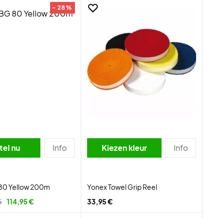
- 28%
tel nu
Info
Kiezen kleur
Info
80 Yellow 200m
Yonex Towel Grip Reel
5
114,95 €
33,95 €