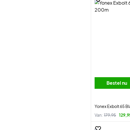
Bestel nu
Yonex Exbolt 65 B
Van:
179,95
129,9