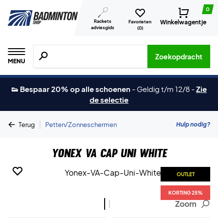
0
Rackets
Winkelwagentje
Favorieten
adviesgids
(
0
)
Zoeken naar producten, merken etc.
Zoekopdracht
MENU
👟 Bespaar 20% op alle schoenen
-
Geldig t/m 12/8
-
Zie
de selectie
|
Hulp nodig?
Terug
Petten/Zonneschermen
Yonex VA Cap Uni White
OUTLET
OUTLET
KORTING 25%
KORTING 25%
Zoom