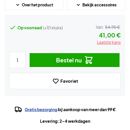
Over het product
Bekijk accessoires
Van:
54,95 €
Op voorraad
(+10 stuks)
41,00 €
Laatste kans
Bestel nu
Favoriet
Gratis bezorging
bij aankoop van meer dan 99 €
Levering: 2-4 werkdagen