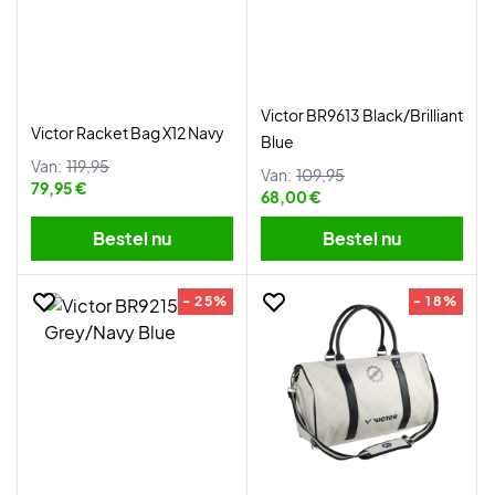
Victor BR9613 Black/Brilliant
Victor Racket Bag X12 Navy
Blue
Van:
119,95
Van:
109,95
79,95 €
68,00 €
Bestel nu
Bestel nu
- 25%
- 18%