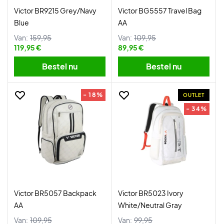
Victor BR9215 Grey/Navy
Victor BG5557 Travel Bag
Blue
AA
Van:
159,95
Van:
109,95
119,95 €
89,95 €
Bestel nu
Bestel nu
- 18%
OUTLET
- 34%
Victor BR5057 Backpack
Victor BR5023 Ivory
AA
White/Neutral Gray
Van:
109,95
Van:
99,95