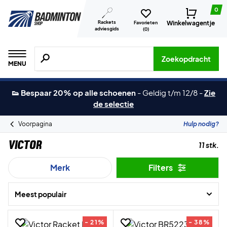
0
Rackets
Winkelwagentje
Favorieten
adviesgids
(
0
)
Zoeken naar producten, merken etc.
Zoekopdracht
MENU
👟 Bespaar 20% op alle schoenen
-
Geldig t/m 12/8
-
Zie
de selectie
Voorpagina
Hulp nodig?
Victor
11 stk.
Merk
Filters
Meest populair
- 21%
- 38%