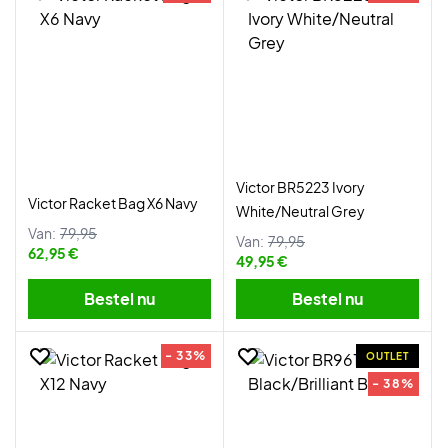
Victor BR5223 Ivory
Victor Racket Bag X6 Navy
White/Neutral Grey
Van:
79,95
Van:
79,95
62,95 €
49,95 €
Bestel nu
Bestel nu
- 33%
OUTLET
- 38%