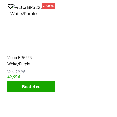
- 38%
Victor BR5223
White/Purple
Van:
79,95
49,95 €
Bestel nu