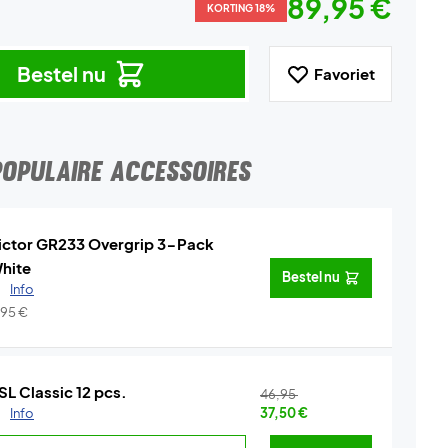
89,95 €
KORTING 18%
Bestel nu
Favoriet
POPULAIRE ACCESSOIRES
ictor GR233 Overgrip 3-Pack
hite
Bestel nu
.
Info
,95
€
SL Classic 12 pcs.
46,95
.
Info
37,50
€