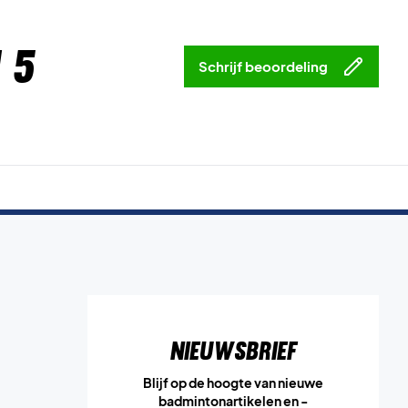
 5
Schrijf beoordeling
Nieuwsbrief
Blijf op de hoogte van nieuwe
badmintonartikelen en -