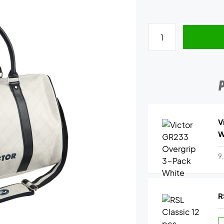
V
W
..
9
R
..