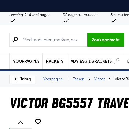
Levering: 2-4 werkdagen
30 dagen retourrecht
Beste selec
Zoeken naar producten, merken etc.
Zoekopdracht
VOORPAGINA
RACKETS
ADVIESGIDS RACKETS
Terug
Voorpagina
Tassen
Victor
Victor B
Victor BG5557 Trave