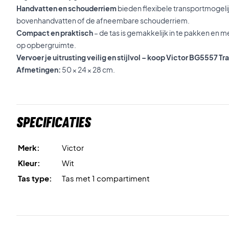
Handvatten en schouderriem
bieden flexibele transportmogel
bovenhandvatten of de afneembare schouderriem.
Compact en praktisch
– de tas is gemakkelijk in te pakken en m
op opbergruimte.
Vervoer je uitrusting veilig en stijlvol – koop Victor BG5557 
Afmetingen:
50 × 24 × 28 cm.
Specificaties
Merk:
Victor
Kleur:
Wit
Tas type:
Tas met 1 compartiment