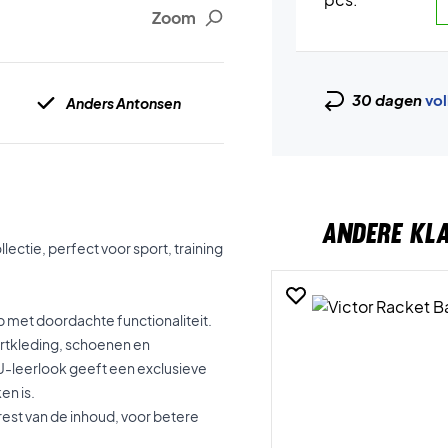
Zoom
30 dagen
vol
Anders Antonsen
ANDERE KL
llectie, perfect voor sport, training
p met doordachte functionaliteit.
ortkleding, schoenen en
 PU-leerlook geeft een exclusieve
en is.
est van de inhoud, voor betere