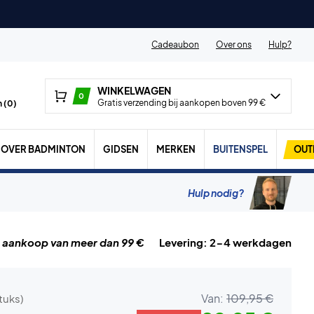
Cadeaubon
Over ons
Hulp?
WINKELWAGEN
0
Gratis verzending bij aankopen boven 99 €
 (
0
)
OVER BADMINTON
GIDSEN
MERKEN
BUITENSPEL
OUT
Hulp nodig?
j aankoop van meer dan 99 €
Levering: 2-4 werkdagen
Van:
109,95 €
stuks)