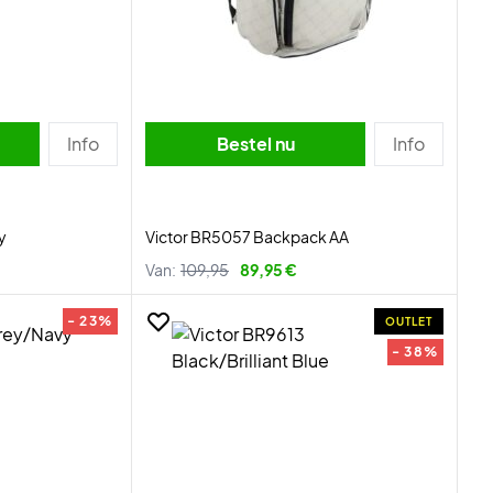
Info
Bestel nu
Info
y
Victor BR5057 Backpack AA
Van:
109,95
89,95 €
- 23%
OUTLET
- 38%