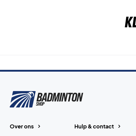
K
Over ons
Hulp & contact