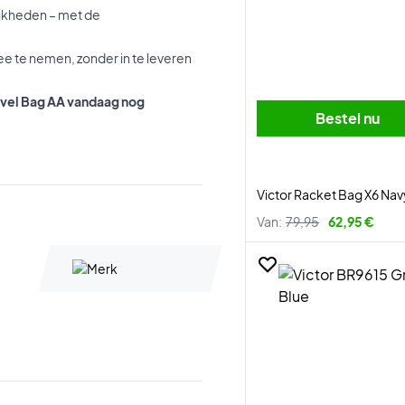
ijkheden – met de
ee te nemen, zonder in te leveren
Travel Bag AA vandaag nog
Bestel nu
Victor Racket Bag X6 Nav
Van:
79,95
62,95 €