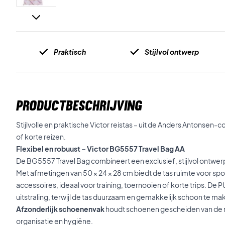
Praktisch
Stijlvol ontwerp
PRODUCTBESCHRIJVING
Stijlvolle en praktische Victor reistas – uit de Anders Antonsen-co
of korte reizen.
Flexibel en robuust – Victor BG5557 Travel Bag AA
De BG5557 Travel Bag combineert een exclusief, stijlvol ontwer
Met afmetingen van 50 × 24 × 28 cm biedt de tas ruimte voor sp
accessoires, ideaal voor training, toernooien of korte trips. De
uitstraling, terwijl de tas duurzaam en gemakkelijk schoon te mak
Afzonderlijk schoenenvak
houdt schoenen gescheiden van de r
organisatie en hygiëne.