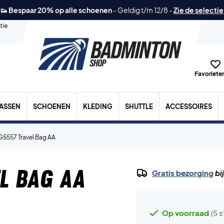
👟 Bespaar 20% op alle schoenen
-
Geldig t/m 12/8
-
Zie de selectie
tie
Favorieten
TASSEN
SCHOENEN
KLEDING
SHUTTLE
ACCESSOIRES
G5557 Travel Bag AA
l Bag AA
Gratis bezorging
bi
Op voorraad
(5 