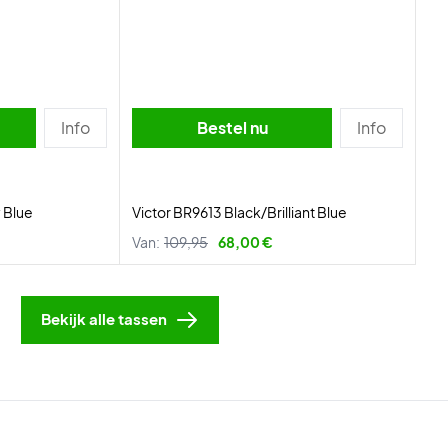
Info
Bestel nu
Info
 Blue
Victor BR9613 Black/Brilliant Blue
Van:
109,95
68,00 €
Bekijk alle tassen