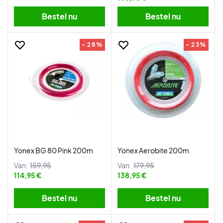
Bestel nu
Bestel nu
- 28%
- 23%
Yonex BG 80 Pink 200m
Yonex Aerobite 200m
Van:
159,95
Van:
179,95
114,95 €
138,95 €
Bestel nu
Bestel nu