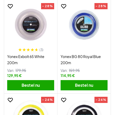
- 28%
- 28%
(3)
Yonex Exbolt 65 White
Yonex BG 80 Royal Blue
200m
200m
Van:
179,95
Van:
159,95
129,95 €
114,95 €
Bestel nu
Bestel nu
- 24%
- 24%