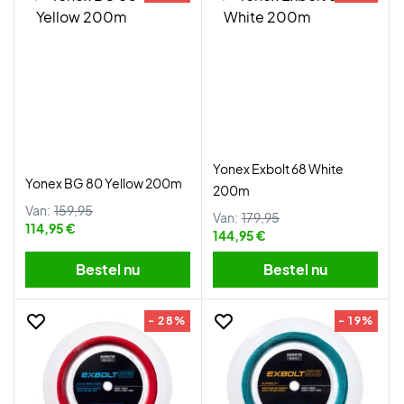
Yonex Exbolt 68 White
Yonex BG 80 Yellow 200m
200m
Van:
159,95
Van:
179,95
114,95 €
144,95 €
Bestel nu
Bestel nu
- 28%
- 19%