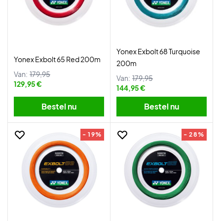
Yonex Exbolt 68 Turquoise
Yonex Exbolt 65 Red 200m
200m
Van:
179,95
Van:
179,95
129,95 €
144,95 €
Bestel nu
Bestel nu
- 19%
- 28%