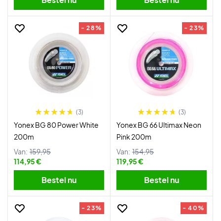
- 28%
- 23%
(3)
(3)
Yonex BG 80 Power White
Yonex BG 66 Ultimax Neon
200m
Pink 200m
Van:
159,95
Van:
154,95
114,95 €
119,95 €
Bestel nu
Bestel nu
- 23%
- 40%