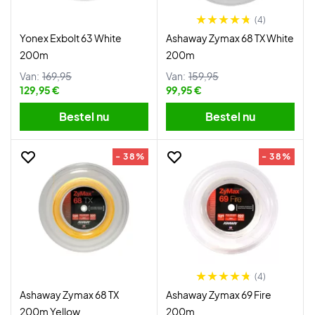
(4)
Yonex Exbolt 63 White
Ashaway Zymax 68 TX White
200m
200m
Van:
169,95
Van:
159,95
129,95 €
99,95 €
Bestel nu
Bestel nu
- 38%
- 38%
(4)
Ashaway Zymax 68 TX
Ashaway Zymax 69 Fire
200m Yellow
200m