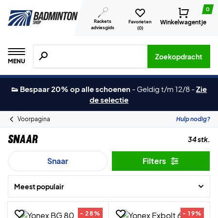
0
Rackets
Winkelwagentje
Favorieten
adviesgids
(
0
)
Zoeken naar producten, merken etc.
Zoekopdracht
MENU
👟 Bespaar 20% op alle schoenen
-
Geldig t/m 12/8
-
Zie
de selectie
Voorpagina
Hulp nodig?
Snaar
34 stk.
Snaar
Filters
Meest populair
- 28%
- 19%