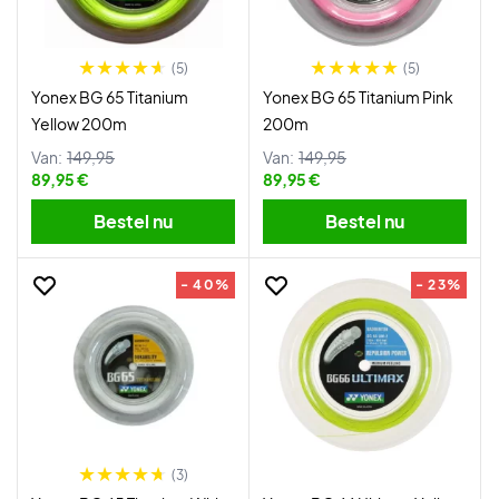
(5)
(5)
Yonex BG 65 Titanium
Yonex BG 65 Titanium Pink
Yellow 200m
200m
Van:
149,95
Van:
149,95
89,95 €
89,95 €
Bestel nu
Bestel nu
- 40%
- 23%
(3)