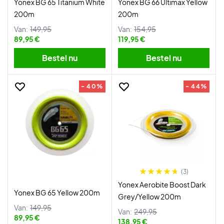
Yonex BG 65 Titanium White
Yonex BG 66 Ultimax Yellow
200m
200m
Van:
149,95
Van:
154,95
89,95 €
119,95 €
Bestel nu
Bestel nu
- 40%
- 44%
(3)
Yonex Aerobite Boost Dark
Yonex BG 65 Yellow 200m
Grey/Yellow 200m
Van:
149,95
Van:
249,95
89,95 €
138,95 €