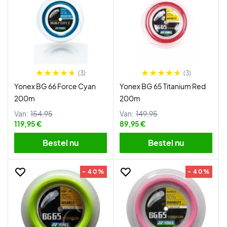
(3)
(3)
Yonex BG 66 Force Cyan
Yonex BG 65 Titanium Red
200m
200m
Van:
154,95
Van:
149,95
119,95 €
89,95 €
Bestel nu
Bestel nu
- 40%
- 40%