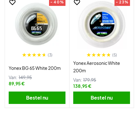
- 40%
- 23%
(3)
(5)
Yonex Aerosonic White
Yonex BG 65 White 200m
200m
Van:
149,95
Van:
179,95
89,95 €
138,95 €
Bestel nu
Bestel nu