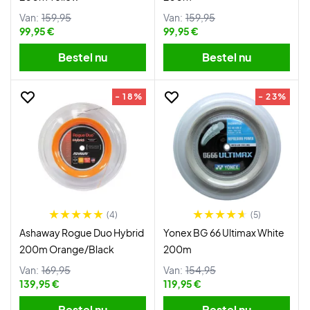
Van:
159,95
Van:
159,95
99,95 €
99,95 €
Bestel nu
Bestel nu
- 18%
- 23%
(4)
(5)
Ashaway Rogue Duo Hybrid
Yonex BG 66 Ultimax White
200m Orange/Black
200m
Van:
169,95
Van:
154,95
139,95 €
119,95 €
Bestel nu
Bestel nu