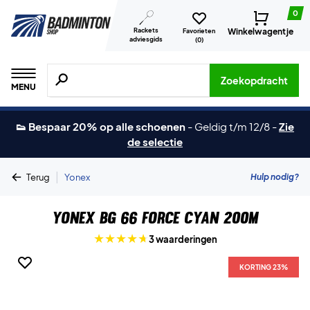
0
Rackets
Winkelwagentje
Favorieten
adviesgids
(
0
)
Zoeken naar producten, merken etc.
Zoekopdracht
MENU
👟 Bespaar 20% op alle schoenen
-
Geldig t/m 12/8
-
Zie
de selectie
|
Hulp nodig?
Terug
Yonex
Yonex BG 66 Force Cyan 200m
3 waarderingen
KORTING 23%