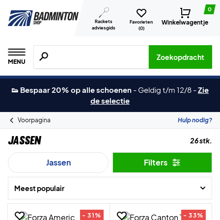
0
Rackets
Winkelwagentje
Favorieten
adviesgids
(
0
)
Zoeken naar producten, merken etc.
Zoekopdracht
MENU
👟 Bespaar 20% op alle schoenen
-
Geldig t/m 12/8
-
Zie
de selectie
Voorpagina
Hulp nodig?
Jassen
26 stk.
Jassen
Filters
Meest populair
- 31%
- 33%