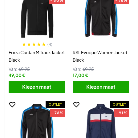
- 30%
- 76%
(4)
Forza Cantan M Track Jacket
RSL Evoque Women Jacket
Black
Black
Van:
69,95
Van:
69,95
49,00 €
17,00 €
Kiezen maat
Kiezen maat
OUTLET
OUTLET
- 76%
- 91%