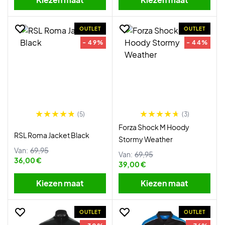
OUTLET
OUTLET
- 49%
- 44%
(5)
(3)
Forza Shock M Hoody
RSL Roma Jacket Black
Stormy Weather
Van:
69,95
Van:
69,95
36,00 €
39,00 €
Kiezen maat
Kiezen maat
OUTLET
OUTLET