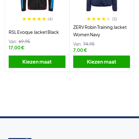
(4)
(5)
ZERV Robin Training Jacket
RSL Evoque Jacket Black
Women Navy
Van:
69,95
Van:
74,95
17,00 €
7,00 €
Kiezen maat
Kiezen maat