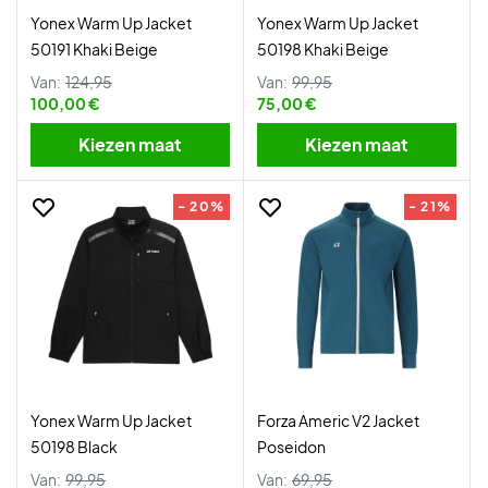
Yonex Warm Up Jacket
Yonex Warm Up Jacket
50191 Khaki Beige
50198 Khaki Beige
Van:
124,95
Van:
99,95
100,00 €
75,00 €
Kiezen maat
Kiezen maat
- 20%
- 21%
Yonex Warm Up Jacket
Forza Americ V2 Jacket
50198 Black
Poseidon
Van:
99,95
Van:
69,95