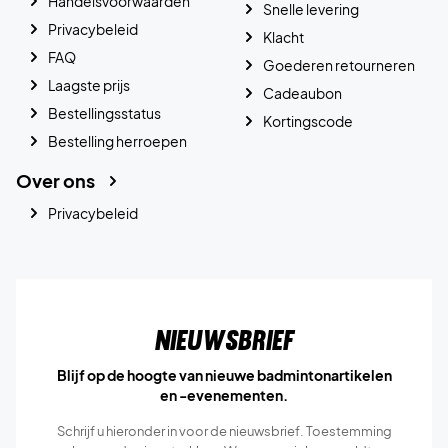
Handelsvoorwaarden
Snelle levering
Privacybeleid
Klacht
FAQ
Goederen retourneren
Laagste prijs
Cadeaubon
Bestellingsstatus
Kortingscode
Bestelling herroepen
Over ons
Privacybeleid
Nieuwsbrief
Blijf op de hoogte van nieuwe badmintonartikelen
en -evenementen.
Schrijf u hieronder in voor de nieuwsbrief. Toestemming