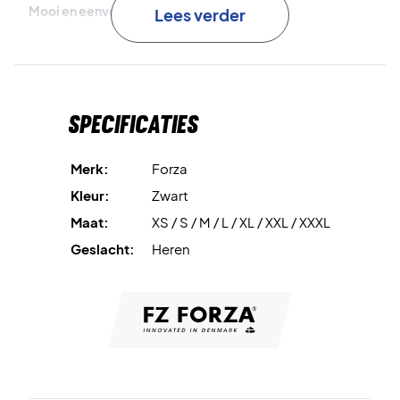
Mooi en eenvoudig trainingsjack
Lees verder
Het trainingsjack is zwart met een klein detail op de
bovenkant van de schouders.
Specificaties
Het product is gemaakt van gerecycleerde flessen.
Kleur: Zwart.
Merk:
Forza
Kleur:
Zwart
Materiaal: 92% polyester 8% elastaan.
Maat:
XS / S / M / L / XL / XXL / XXXL
Geslacht:
Heren