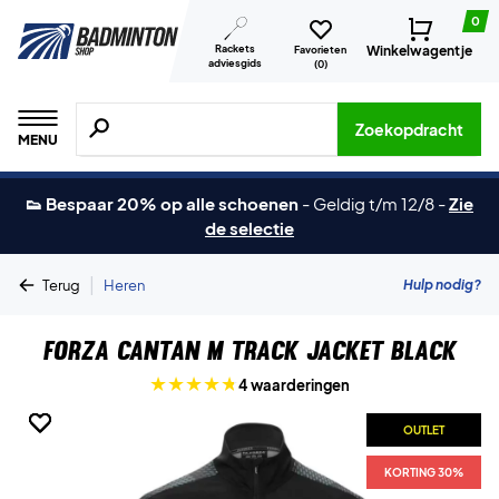
0
Rackets
Winkelwagentje
Favorieten
adviesgids
(
0
)
Zoeken naar producten, merken etc.
Zoekopdracht
MENU
👟 Bespaar 20% op alle schoenen
-
Geldig t/m 12/8
-
Zie
de selectie
|
Hulp nodig?
Terug
Heren
Forza Cantan M Track Jacket Black
4 waarderingen
OUTLET
OUTLET
OUTLET
OUTLET
KORTING 30%
KORTING 30%
KORTING 30%
KORTING 30%