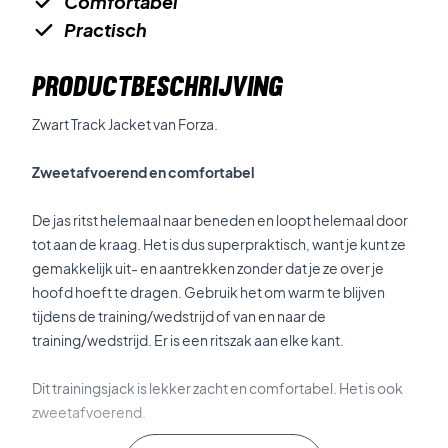
Comfortabel
Practisch
PRODUCTBESCHRIJVING
Zwart Track Jacket van Forza.
Zweetafvoerend en comfortabel
De jas ritst helemaal naar beneden en loopt helemaal door
tot aan de kraag. Het is dus superpraktisch, want je kunt ze
gemakkelijk uit- en aantrekken zonder dat je ze over je
hoofd hoeft te dragen. Gebruik het om warm te blijven
tijdens de training/wedstrijd of van en naar de
training/wedstrijd. Er is een ritszak aan elke kant.
Dit trainingsjack is lekker zacht en comfortabel. Het is ook
zweetafvoerend.