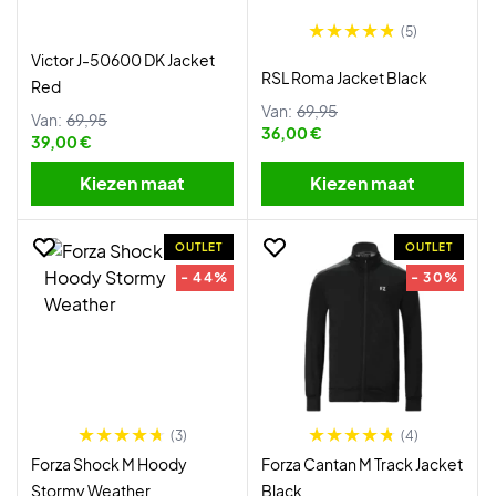
(5)
Victor J-50600 DK Jacket
RSL Roma Jacket Black
Red
Van:
69,95
Van:
69,95
36,00 €
39,00 €
Kiezen maat
Kiezen maat
OUTLET
OUTLET
- 44%
- 30%
(3)
(4)
Forza Shock M Hoody
Forza Cantan M Track Jacket
Stormy Weather
Black