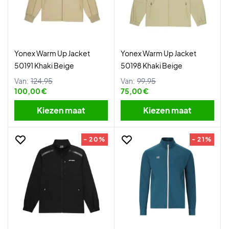
Yonex Warm Up Jacket
Yonex Warm Up Jacket
50191 Khaki Beige
50198 Khaki Beige
Van:
124,95
Van:
99,95
100,00 €
75,00 €
Kiezen maat
Kiezen maat
- 20%
- 21%