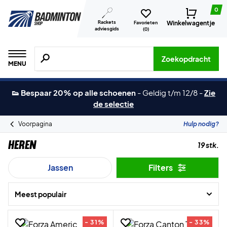
0
Rackets
Winkelwagentje
Favorieten
adviesgids
(
0
)
Zoeken naar producten, merken etc.
Zoekopdracht
MENU
👟 Bespaar 20% op alle schoenen
-
Geldig t/m 12/8
-
Zie
de selectie
Voorpagina
Hulp nodig?
Heren
19 stk.
Jassen
Filters
Meest populair
- 31%
- 33%