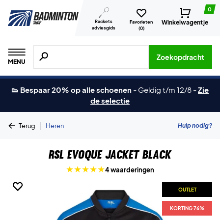
0
Rackets
Winkelwagentje
Favorieten
adviesgids
(
0
)
Zoeken naar producten, merken etc.
Zoekopdracht
MENU
👟 Bespaar 20% op alle schoenen
-
Geldig t/m 12/8
-
Zie
de selectie
|
Hulp nodig?
Terug
Heren
RSL Evoque Jacket Black
4 waarderingen
OUTLET
OUTLET
OUTLET
OUTLET
KORTING 76%
KORTING 76%
KORTING 76%
KORTING 76%