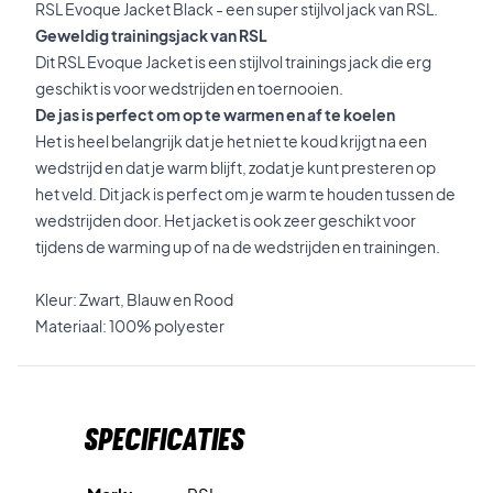
RSL Evoque Jacket Black - een super stijlvol jack van RSL.
Geweldig trainingsjack van RSL
Dit RSL Evoque Jacket is een stijlvol trainings jack die erg
geschikt is voor wedstrijden en toernooien.
De jas is perfect om op te warmen en af te koelen
Het is heel belangrijk dat je het niet te koud krijgt na een
wedstrijd en dat je warm blijft, zodat je kunt presteren op
het veld. Dit jack is perfect om je warm te houden tussen de
wedstrijden door. Het jacket is ook zeer geschikt voor
tijdens de warming up of na de wedstrijden en trainingen.
Kleur: Zwart, Blauw en Rood
Materiaal: 100% polyester
Specificaties