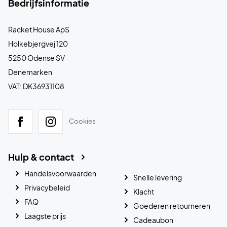
Bedrijfsinformatie
Racket House ApS
Holkebjergvej 120
5250 Odense SV
Denemarken
VAT: DK36931108
Cookies
Hulp & contact
Handelsvoorwaarden
Snelle levering
Privacybeleid
Klacht
FAQ
Goederen retourneren
Laagste prijs
Cadeaubon