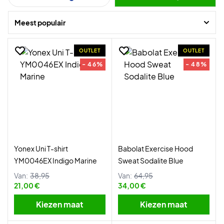
Meest populair
OUTLET
OUTLET
- 46%
- 48%
Yonex Uni T-shirt
Babolat Exercise Hood
YM0046EX Indigo Marine
Sweat Sodalite Blue
Van:
38,95
Van:
64,95
21,00 €
34,00 €
Kiezen maat
Kiezen maat