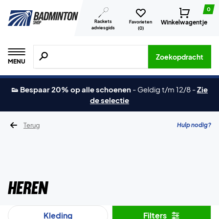
0
Rackets
Winkelwagentje
Favorieten
adviesgids
(
0
)
Zoeken naar producten, merken etc.
Zoekopdracht
MENU
👟 Bespaar 20% op alle schoenen
-
Geldig t/m 12/8
-
Zie
de selectie
Terug
Hulp nodig?
Heren
Kleding
Filters