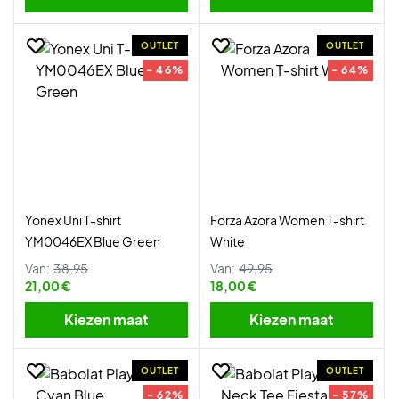
OUTLET
OUTLET
- 46%
- 64%
Yonex Uni T-shirt
Forza Azora Women T-shirt
YM0046EX Blue Green
White
Van:
38,95
Van:
49,95
21,00 €
18,00 €
Kiezen maat
Kiezen maat
OUTLET
OUTLET
- 62%
- 57%