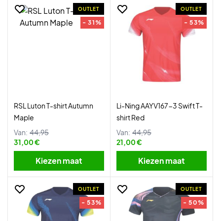
OUTLET
OUTLET
- 31%
- 53%
RSL Luton T-shirt Autumn
Li-Ning AAYV167-3 Swift T-
Maple
shirt Red
Van:
44,95
Van:
44,95
31,00 €
21,00 €
Kiezen maat
Kiezen maat
OUTLET
OUTLET
- 53%
- 50%