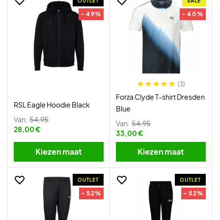
OUTLET
SALE
- 49%
- 40%
(3)
Forza Clyde T-shirt Dresden
RSL Eagle Hoodie Black
Blue
Van:
54,95
Van:
54,95
28,00 €
33,00 €
Kiezen maat
Kiezen maat
OUTLET
OUTLET
- 52%
- 52%