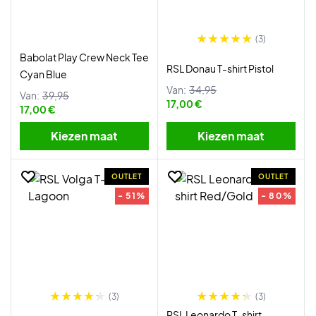
(3)
Babolat Play Crew Neck Tee
RSL Donau T-shirt Pistol
Cyan Blue
Van:
34,95
Van:
39,95
17,00 €
17,00 €
Kiezen maat
Kiezen maat
OUTLET
OUTLET
- 51%
- 80%
(3)
(3)
RSL Leonardo T-shirt