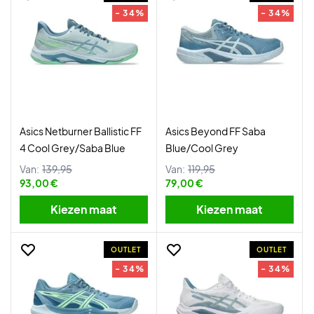
- 34%
- 34%
Asics Netburner Ballistic FF
Asics Beyond FF Saba
4 Cool Grey/Saba Blue
Blue/Cool Grey
Van:
139,95
Van:
119,95
93,00 €
79,00 €
Kiezen maat
Kiezen maat
OUTLET
OUTLET
- 34%
- 34%