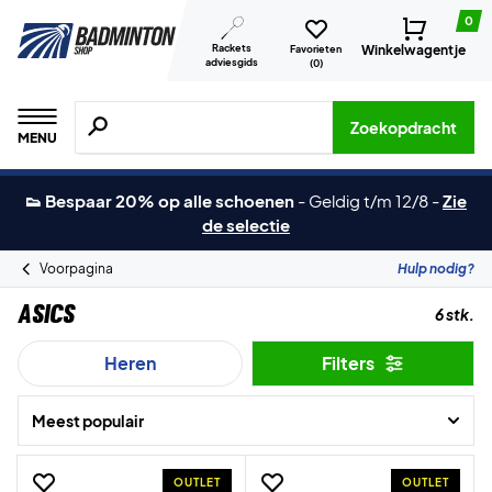
0
Rackets
Winkelwagentje
Favorieten
adviesgids
(
0
)
Zoeken naar producten, merken etc.
Zoekopdracht
MENU
👟 Bespaar 20% op alle schoenen
-
Geldig t/m 12/8
-
Zie
de selectie
Voorpagina
Hulp nodig?
Asics
6 stk.
Heren
Filters
Meest populair
OUTLET
OUTLET