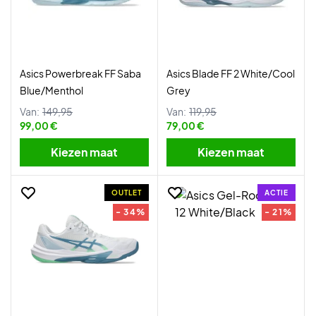
Asics Powerbreak FF Saba
Asics Blade FF 2 White/Cool
Blue/Menthol
Grey
Van:
149,95
Van:
119,95
99,00 €
79,00 €
Kiezen maat
Kiezen maat
OUTLET
ACTIE
- 34%
- 21%