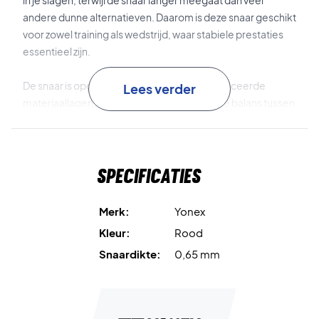
in je slagen, terwijl de snaar langer meegaat dan veel
andere dunne alternatieven. Daarom is deze snaar geschikt
voor zowel training als wedstrijd, waar stabiele prestaties
essentieel zijn.
De snaar is opgebouwd uit meerdere geavanceerde
Lees verder
materiaallagen die zorgen voor een optimale balans tussen
sterkte, flexibiliteit en respons. Dit resulteert in een
consistente speelervaring en uitstekende controle in
iedere situatie op de baan.
Specificaties
Strong Nylon
vormt de kern en draagt bij aan een solide en
duurzame structuur.
Merk:
Yonex
Kleur:
Rood
Forged Fibers
verhogen de slijtvastheid en verlengen de
Snaardikte:
0,65 mm
levensduur van de snaar.
Nanoalloy
fungeert als de elastische buitenlaag, die zorgt
voor meer flexibiliteit en een snellere respons.