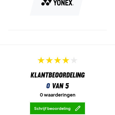
Upgrade je badmintonracket met kwaliteit – bestel de
Yonex Exbolt 65 Red 200m
Kleur:
Rood.
Klantbeoordeling
0
van 5
0 waarderingen
Schrijf beoordeling