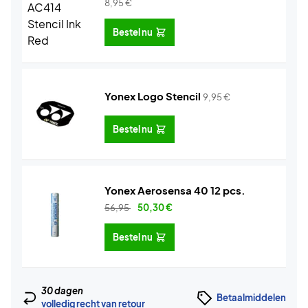
8,95
€
Bestel nu
Yonex Logo Stencil
9,95
€
Bestel nu
Yonex Aerosensa 40 12 pcs.
56,95
50,30
€
Bestel nu
30 dagen
Betaalmiddelen
volledig recht van retour