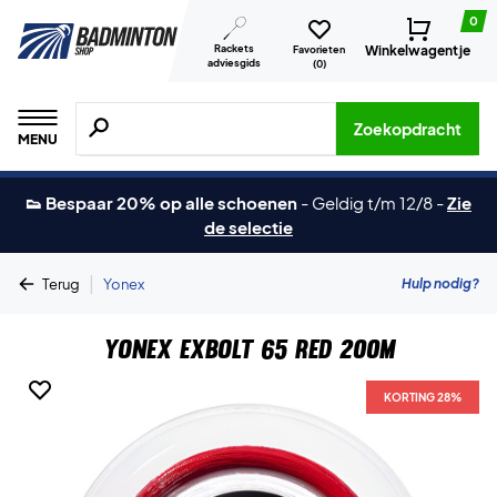
0
Rackets
Winkelwagentje
Favorieten
adviesgids
(
0
)
Zoeken naar producten, merken etc.
Zoekopdracht
MENU
👟 Bespaar 20% op alle schoenen
-
Geldig t/m 12/8
-
Zie
de selectie
|
Hulp nodig?
Terug
Yonex
Yonex Exbolt 65 Red 200m
KORTING 28%