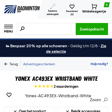
0
Rackets
Winkelwagentje
Favorieten
adviesgids
(
0
)
Zoeken naar producten, merken etc.
Zoekopdracht
MENU
👟 Bespaar 20% op alle schoenen
-
Geldig t/m 12/8
-
Zie
de selectie
|
Hulp nodig?
Terug
Adventsgeschenken
Yonex AC493EX Wristband White
2 waarderingen
Zoom
Over het product
Bekijk accessoires