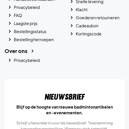
Snelle levering
Privacybeleid
Klacht
FAQ
Goederen retourneren
Laagste prijs
Cadeaubon
Bestellingsstatus
Kortingscode
Bestelling herroepen
Over ons
Privacybeleid
Nieuwsbrief
Blijf op de hoogte van nieuwe badmintonartikelen
en -evenementen.
Schrijf u hieronder in voor de nieuwsbrief. Toestemming
kan worden ingetrokken. Wanneer u zich aanmeldt,