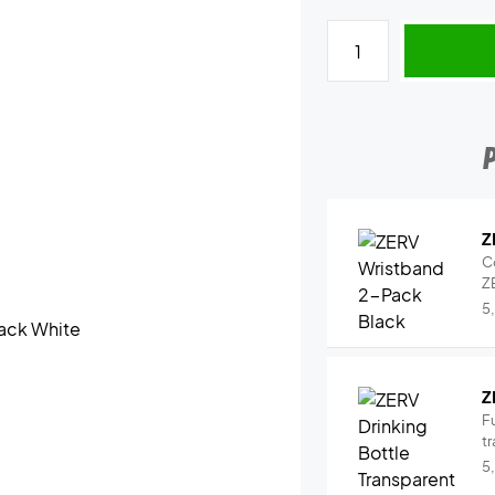
Z
C
Z
5
Z
Fu
tr
5