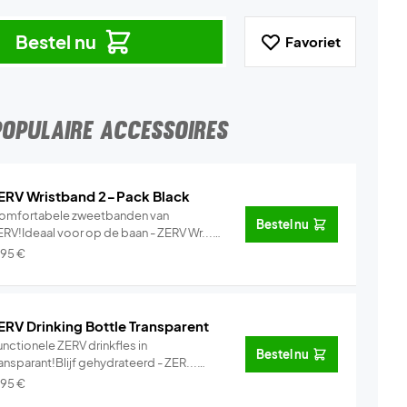
Bestel nu
Favoriet
POPULAIRE ACCESSOIRES
ERV Wristband 2-Pack Black
omfortabele zweetbanden van
Bestel nu
ERV!Ideaal voor op de baan - ZERV Wr...
Info
,95
€
ERV Drinking Bottle Transparent
nctionele ZERV drinkfles in
Bestel nu
ansparant!Blijf gehydrateerd - ZER...
Info
,95
€