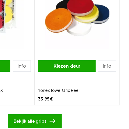
Info
Kiezen kleur
Info
ck
Yonex Towel Grip Reel
33,95 €
Bekijk alle grips