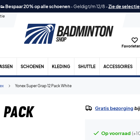
👟 Bespaar 20% op alle schoenen
-
Geldig t/m 12/8
-
Zie de selectie
tie
Favorieten
TASSEN
SCHOENEN
KLEDING
SHUTTLE
ACCESSOIRES
ex
Yonex Super Grap 12 Pack White
 Pack
Gratis bezorging
bi
Op voorraad
(+1