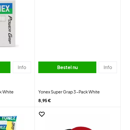
Info
Bestel nu
Info
k White
Yonex Super Grap 3-Pack White
8,95 €