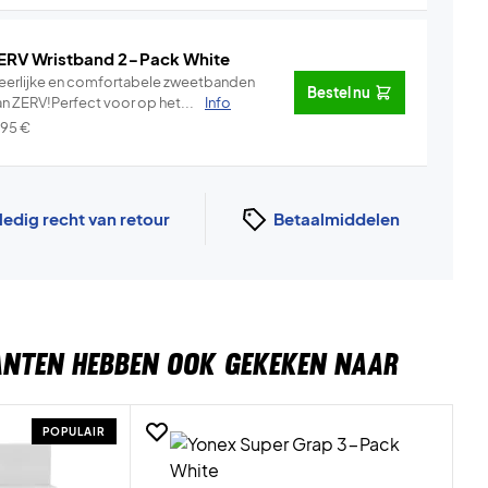
ERV Wristband 2-Pack White
eerlijke en comfortabele zweetbanden
Bestel nu
an ZERV!Perfect voor op het...
Info
,95
€
ledig recht van retour
Betaalmiddelen
ANTEN HEBBEN OOK GEKEKEN NAAR
POPULAIR