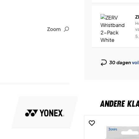
Z
H
Zoom
v
5
30 dagen
vol
ANDERE KL