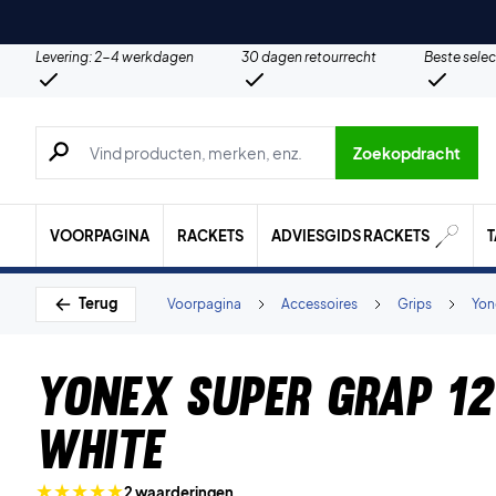
Levering: 2-4 werkdagen
30 dagen retourrecht
Beste selec
Zoeken naar producten, merken etc.
Zoekopdracht
VOORPAGINA
RACKETS
ADVIESGIDS RACKETS
Terug
Voorpagina
Accessoires
Grips
Yon
Yonex Super Grap 12
White
2 waarderingen