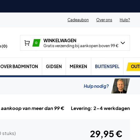
Cadeaubon
Over ons
Hulp?
WINKELWAGEN
0
Gratis verzending bij aankopen boven 99 €
 (
0
)
OVER BADMINTON
GIDSEN
MERKEN
BUITENSPEL
OUT
Hulp nodig?
j aankoop van meer dan 99 €
Levering: 2-4 werkdagen
29,95 €
0 stuks)