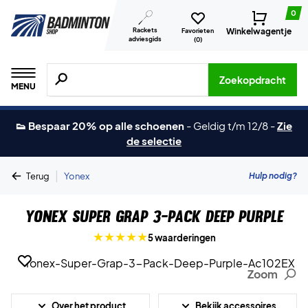
0
Rackets
Winkelwagentje
Favorieten
adviesgids
(
0
)
Zoeken naar producten, merken etc.
Zoekopdracht
MENU
👟 Bespaar 20% op alle schoenen
-
Geldig t/m 12/8
-
Zie
de selectie
|
Hulp nodig?
Terug
Yonex
Yonex Super Grap 3-Pack Deep Purple
5 waarderingen
Zoom
Over het product
Bekijk accessoires