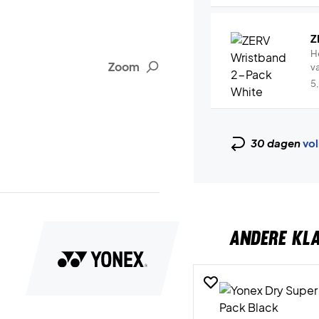
Z
H
Zoom
v
5
30 dagen
vol
ANDERE KL