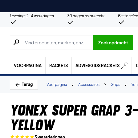
Levering: 2-4 werkdagen
30 dagen retourrecht
Beste selec
Zoeken naar producten, merken etc.
Zoekopdracht
VOORPAGINA
RACKETS
ADVIESGIDS RACKETS
Terug
Voorpagina
Accessoires
Grips
Yon
Yonex Super Grap 3
Yellow
3 waarderingen