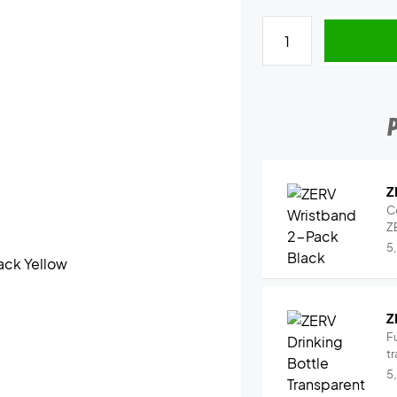
Z
C
Z
5
Z
Fu
tr
5