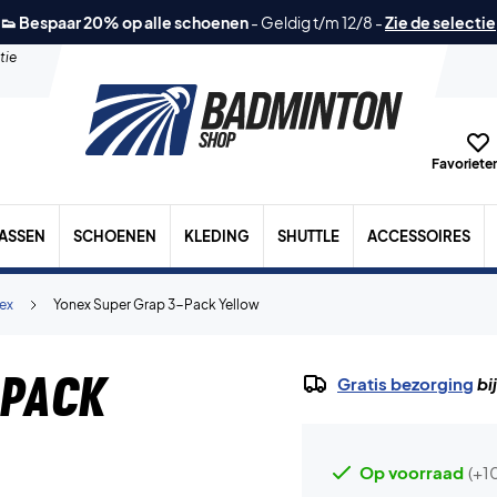
👟 Bespaar 20% op alle schoenen
-
Geldig t/m 12/8
-
Zie de selectie
tie
Favorieten
TASSEN
SCHOENEN
KLEDING
SHUTTLE
ACCESSOIRES
ex
Yonex Super Grap 3-Pack Yellow
-Pack
Gratis bezorging
bi
Op voorraad
(+1