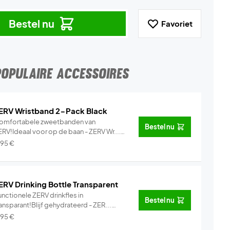
Bestel nu
Favoriet
POPULAIRE ACCESSOIRES
ERV Wristband 2-Pack Black
omfortabele zweetbanden van
Bestel nu
ERV!Ideaal voor op de baan - ZERV Wr...
Info
,95
€
ERV Drinking Bottle Transparent
nctionele ZERV drinkfles in
Bestel nu
ansparant!Blijf gehydrateerd - ZER...
Info
,95
€