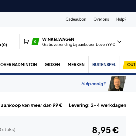
Cadeaubon
Over ons
Hulp?
WINKELWAGEN
0
Gratis verzending bij aankopen boven 99 €
 (
0
)
OVER BADMINTON
GIDSEN
MERKEN
BUITENSPEL
OUT
Hulp nodig?
j aankoop van meer dan 99 €
Levering: 2-4 werkdagen
8,95 €
0 stuks)