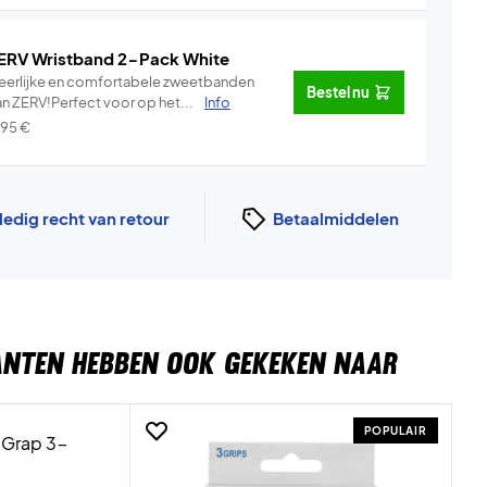
ERV Wristband 2-Pack White
eerlijke en comfortabele zweetbanden
Bestel nu
an ZERV!Perfect voor op het...
Info
,95
€
ledig recht van retour
Betaalmiddelen
ANTEN HEBBEN OOK GEKEKEN NAAR
POPULAIR