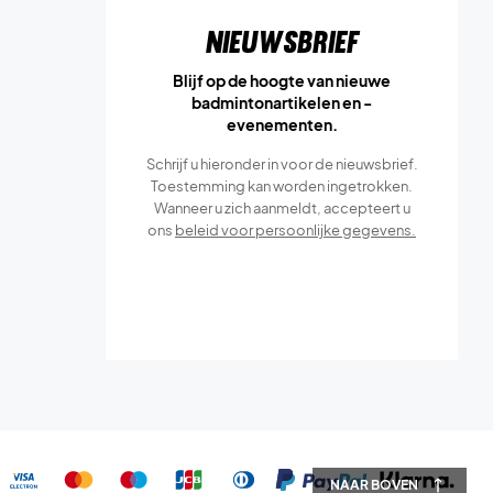
Nieuwsbrief
Blijf op de hoogte van nieuwe
badmintonartikelen en -
evenementen.
Schrijf u hieronder in voor de nieuwsbrief.
Toestemming kan worden ingetrokken.
Wanneer u zich aanmeldt, accepteert u
ons
beleid voor persoonlijke gegevens.
NAAR BOVEN