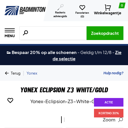
0
Rackets
Winkelwagentje
Favorieten
adviesgids
(
0
)
Zoeken naar producten, merken etc.
Zoekopdracht
MENU
👟 Bespaar 20% op alle schoenen
-
Geldig t/m 12/8
-
Zie
de selectie
|
Hulp nodig?
Terug
Yonex
Yonex Eclipsion Z3 White/Gold
ACTIE
ACTIE
KORTING 30%
KORTING 30%
Zoom