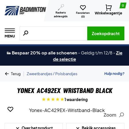
0
Rackets
Winkelwagentje
Favorieten
adviesgids
(
0
)
Zoeken naar producten, merken etc.
Zoekopdracht
MENU
👟 Bespaar 20% op alle schoenen
-
Geldig t/m 12/8
-
Zie
de selectie
|
Hulp nodig?
Terug
Zweetbandjes / Polsbandjes
Yonex AC492EX Wristband Black
1 waardering
Zoom
Over het product
Bekijk accessoires