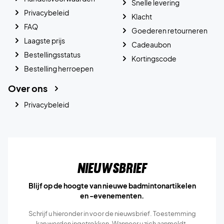
Snelle levering
Privacybeleid
Klacht
FAQ
Goederen retourneren
Laagste prijs
Cadeaubon
Bestellingsstatus
Kortingscode
Bestelling herroepen
Over ons
Privacybeleid
Nieuwsbrief
Blijf op de hoogte van nieuwe badmintonartikelen
en -evenementen.
Schrijf u hieronder in voor de nieuwsbrief. Toestemming
kan worden ingetrokken. Wanneer u zich aanmeldt,