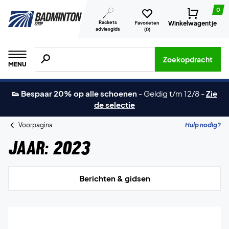
0
Rackets
Winkelwagentje
Favorieten
adviesgids
(
0
)
Zoeken naar producten, merken etc.
Zoekopdracht
MENU
👟 Bespaar 20% op alle schoenen
-
Geldig t/m 12/8
-
Zie
de selectie
Voorpagina
Hulp nodig?
Jaar:
2023
Berichten & gidsen