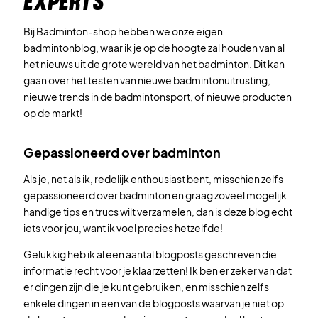
EXPERTS
Bij Badminton-shop hebben we onze eigen
badmintonblog, waar ik je op de hoogte zal houden van al
het nieuws uit de grote wereld van het badminton. Dit kan
gaan over het testen van nieuwe badmintonuitrusting,
nieuwe trends in de badmintonsport, of nieuwe producten
op de markt!
Gepassioneerd over badminton
Als je, net als ik, redelijk enthousiast bent, misschien zelfs
gepassioneerd over badminton en graag zoveel mogelijk
handige tips en trucs wilt verzamelen, dan is deze blog echt
iets voor jou, want ik voel precies hetzelfde!
Gelukkig heb ik al een aantal blogposts geschreven die
informatie recht voor je klaarzetten! Ik ben er zeker van dat
er dingen zijn die je kunt gebruiken, en misschien zelfs
enkele dingen in een van de blogposts waarvan je niet op