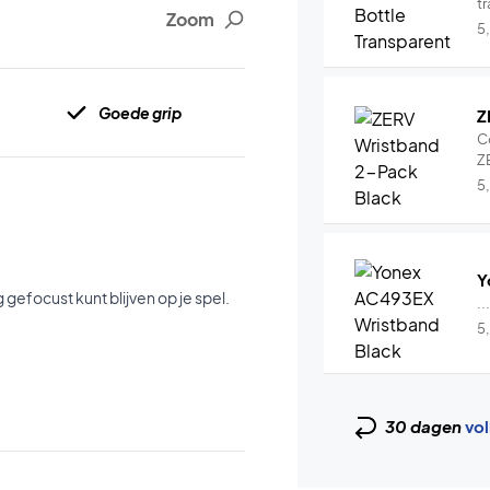
tr
Zoom
5
Goede grip
Z
C
Z
5
Y
g gefocust kunt blijven op je spel.
..
5
30 dagen
vol