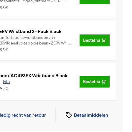
ansparant!Blijf gehydrateerd - ZER...
Info
,95
€
ERV Wristband 2-Pack Black
omfortabele zweetbanden van
Bestel nu
ERV!Ideaal voor op de baan - ZERV Wr...
Info
,95
€
onex AC493EX Wristband Black
.
Info
Bestel nu
,95
€
ledig recht van retour
Betaalmiddelen