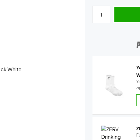
Y
W
Y
z
Z
Fu