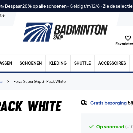
👟 Bespaar 20% op alle schoenen
-
Geldig t/m 12/8
-
Zie de selectie
tie
Favorieten
TASSEN
SCHOENEN
KLEDING
SHUTTLE
ACCESSOIRES
za
Forza Super Grip 3-Pack White
Pack White
Gratis bezorging
bi
Op voorraad
(+1