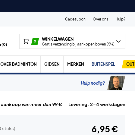
Cadeaubon
Over ons
Hulp?
WINKELWAGEN
0
Gratis verzending bij aankopen boven 99 €
 (
0
)
OVER BADMINTON
GIDSEN
MERKEN
BUITENSPEL
OUT
Hulp nodig?
j aankoop van meer dan 99 €
Levering: 2-4 werkdagen
6,95 €
0 stuks)