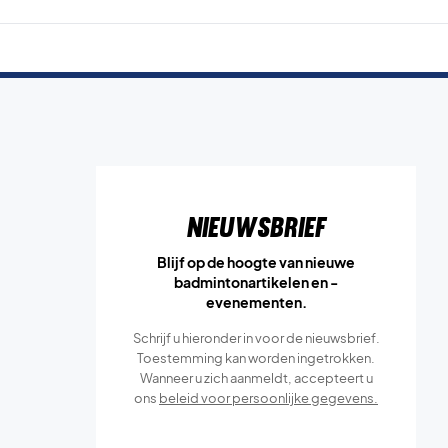
Nieuwsbrief
Blijf op de hoogte van nieuwe
badmintonartikelen en -
evenementen.
Schrijf u hieronder in voor de nieuwsbrief.
Toestemming kan worden ingetrokken.
Wanneer u zich aanmeldt, accepteert u
ons
beleid voor persoonlijke gegevens.