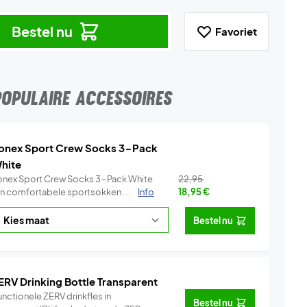
Bestel nu
Favoriet
POPULAIRE ACCESSOIRES
onex Sport Crew Socks 3-Pack
hite
onex Sport Crew Socks 3-Pack White
22,95
ijn comfortabele sportsokken ...
Info
18,95
€
Bestel nu
ERV Drinking Bottle Transparent
nctionele ZERV drinkfles in
Bestel nu