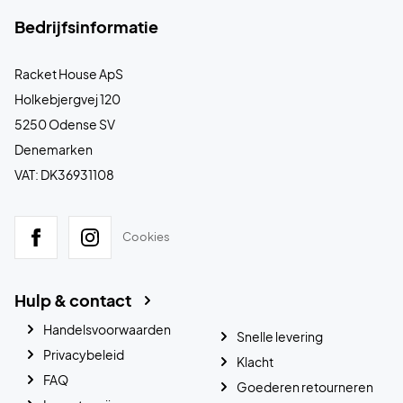
Bedrijfsinformatie
Racket House ApS
Holkebjergvej 120
5250 Odense SV
Denemarken
VAT: DK36931108
Cookies
Hulp & contact
Handelsvoorwaarden
Snelle levering
Privacybeleid
Klacht
FAQ
Goederen retourneren