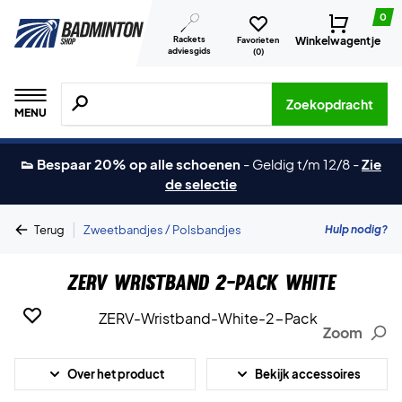
0
Rackets
Winkelwagentje
Favorieten
adviesgids
(
0
)
Zoeken naar producten, merken etc.
Zoekopdracht
MENU
👟 Bespaar 20% op alle schoenen
-
Geldig t/m 12/8
-
Zie
de selectie
|
Hulp nodig?
Terug
Zweetbandjes / Polsbandjes
ZERV Wristband 2-Pack White
Zoom
Over het product
Bekijk accessoires