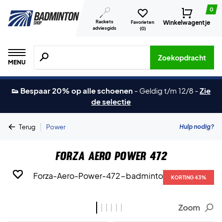
0
Rackets
Winkelwagentje
Favorieten
adviesgids
(
0
)
Zoeken naar producten, merken etc.
Zoekopdracht
MENU
👟 Bespaar 20% op alle schoenen
-
Geldig t/m 12/8
-
Zie
de selectie
|
Hulp nodig?
Terug
Power
Forza Aero Power 472
KORTING 43%
KORTING 43%
KORTING 43%
KORTING 43%
KORTING 43%
KORTING 43%
Zoom