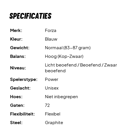
Power 472 vandaag nog!
Specificaties
Wordt geleverd met fabriekssnaar.
Wij raden echter een
professionele bespanning aan voor optimale prestaties.
Merk:
Forza
Expertadvies
: Voor dit racket adviseren wij een
Kleur:
Blauw
bespanning met Ashaway Zymax 68 TX op 10,5 kg.
Gewicht:
Normaal (83-87 gram)
Balans:
Hoog (Kop-Zwaar)
Hoes:
Niet inbegrepen.
Licht beoefend / Beoefend / Zwaar
Niveau:
beoefend
Spelerstype:
Power
Geslacht:
Unisex
Hoes:
Niet inbegrepen
Gaten:
72
Flexibiliteit:
Flexibel
Steel:
Graphite