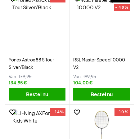
- 48%
Yonex Astrox 88 S Tour
RSL Master Speed 10000
Silver/Black
V2
Van:
179,95
Van:
199,95
134,95 €
104,00 €
Bestel nu
Bestel nu
- 14%
- 10%