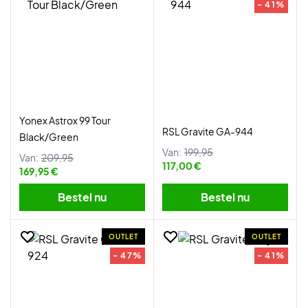
- 41%
Yonex Astrox 99 Tour
RSL Gravite GA-944
Black/Green
Van:
199,95
Van:
209,95
117,00 €
169,95 €
Bestel nu
Bestel nu
OUTLET
OUTLET
- 47%
- 41%