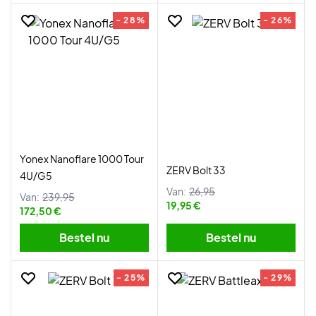
- 28%
- 26%
Yonex Nanoflare 1000 Tour
ZERV Bolt 33
4U/G5
Van:
26,95
Van:
239,95
19,95 €
172,50 €
Bestel nu
Bestel nu
- 25%
- 29%