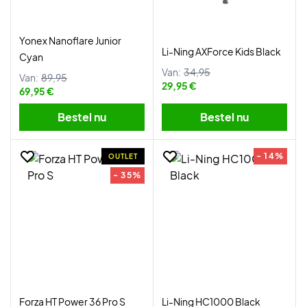
Yonex Nanoflare Junior
Li-Ning AXForce Kids Black
Cyan
Van:
34,95
Van:
89,95
29,95 €
69,95 €
Bestel nu
Bestel nu
- 14%
OUTLET
- 35%
Forza HT Power 36 Pro S
Li-Ning HC1000 Black