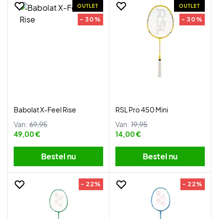
OUTLET
OUTLET
- 30%
- 30%
Babolat X-Feel Rise
RSL Pro 450 Mini
Van:
69,95
Van:
19,95
49,00 €
14,00 €
Bestel nu
Bestel nu
- 22%
- 22%