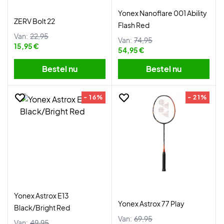
Yonex Nanoflare 001 Ability
ZERV Bolt 22
Flash Red
Van:
22,95
Van:
74,95
15,95 €
54,95 €
Bestel nu
Bestel nu
- 16%
- 21%
Yonex Astrox E13
Yonex Astrox 77 Play
Black/Bright Red
Van:
69,95
Van:
49,95