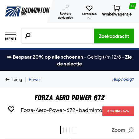
0
Rackets
Winkelwagentje
Favorieten
adviesgids
(
0
)
Zoeken naar producten, merken etc.
Zoekopdracht
MENU
👟 Bespaar 20% op alle schoenen
-
Geldig t/m 12/8
-
Zie
de selectie
|
Hulp nodig?
Terug
Power
Forza Aero Power 672
KORTING 36%
KORTING 36%
KORTING 36%
KORTING 36%
KORTING 36%
KORTING 36%
Zoom