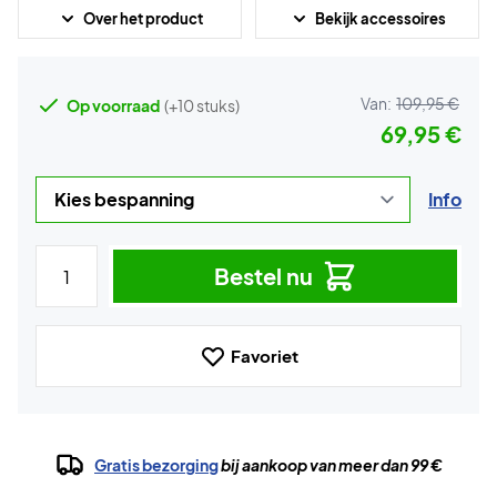
Over het product
Bekijk accessoires
Van:
109,95 €
Op voorraad
(+10 stuks)
69,95 €
Info
Bestel nu
Favoriet
Gratis bezorging
bij aankoop van meer dan 99 €