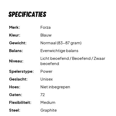
Wordt geleverd met fabriekssnaar.
Wij raden echter een
Specificaties
professionele bespanning aan voor optimale prestaties.
Merk:
Forza
Expertadvies
: Voor dit racket adviseren wij een
bespanning met Ashaway Zymax 68 TX op 10,5 kg.
Kleur:
Blauw
Gewicht:
Normaal (83-87 gram)
Hoes:
Niet inbegrepen.
Balans:
Evenwichtige balans
Licht beoefend / Beoefend / Zwaar
Niveau:
beoefend
Spelerstype:
Power
Geslacht:
Unisex
Hoes:
Niet inbegrepen
Gaten:
72
Flexibiliteit:
Medium
Steel:
Graphite