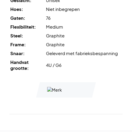
Geslacht:
Unisex
Hoes:
Niet inbegrepen
Expertadvies
: wij adviseren Ashaway Zymax 68 TX met 10,5
Gaten:
76
kg voor deze racket.
Flexibiliteit:
Medium
Wordt geleverd
zonder hoes
.
Steel:
Graphite
Frame:
Graphite
Snaar:
Geleverd met fabrieksbespanning
Handvat
4U / G6
grootte: