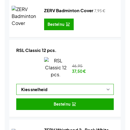
ZERV Badminton Cover
7,95
€
Bestel nu
RSL Classic 12 pcs.
46,95
37,50
€
Bestel nu
ZERV Wristband 2-Pack White