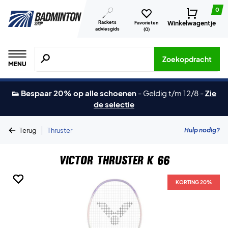
0
Rackets
Winkelwagentje
Favorieten
adviesgids
(
0
)
Zoeken naar producten, merken etc.
Zoekopdracht
MENU
👟 Bespaar 20% op alle schoenen
-
Geldig t/m 12/8
-
Zie
de selectie
|
Hulp nodig?
Terug
Thruster
Victor Thruster K 66
KORTING 20%
KORTING 20%
KORTING 20%
KORTING 20%
KORTING 20%
KORTING 20%