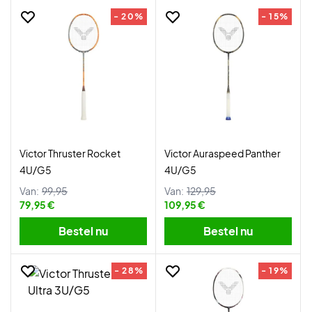
- 20%
- 15%
Victor Thruster Rocket
Victor Auraspeed Panther
4U/G5
4U/G5
Van:
99,95
Van:
129,95
79,95 €
109,95 €
Bestel nu
Bestel nu
- 28%
- 19%