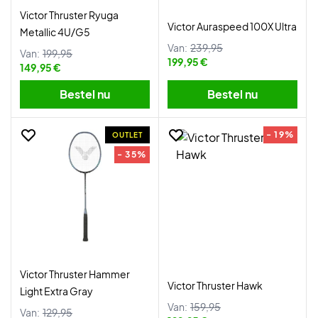
Victor Thruster Ryuga
Victor Auraspeed 100X Ultra
Metallic 4U/G5
Van:
239,95
Van:
199,95
199,95 €
149,95 €
Bestel nu
Bestel nu
- 19%
OUTLET
- 35%
Victor Thruster Hammer
Victor Thruster Hawk
Light Extra Gray
Van:
159,95
Van:
129,95