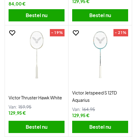
129,95 €
84,00 €
Bestel nu
Bestel nu
- 19%
- 21%
Victor Jetspeed S 12TD
Victor Thruster Hawk White
Aquarius
Van:
159,95
Van:
164,95
129,95 €
129,95 €
Bestel nu
Bestel nu