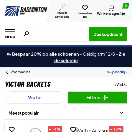
0
Rackets
Winkelwagentje
Favorieten
adviesgids
(
0
)
Zoeken naar producten, merken etc.
Zoekopdracht
MENU
👟 Bespaar 20% op alle schoenen
-
Geldig t/m 12/8
-
Zie
de selectie
Voorpagina
Hulp nodig?
Victor Rackets
17 stk.
Victor
Filters
Meest populair
- 14%
- 18%