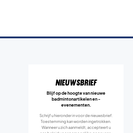
Nieuwsbrief
Blijf op de hoogte van nieuwe
badmintonartikelen en -
evenementen.
Schrijf u hieronder in voor de nieuwsbrief.
Toestemming kan worden ingetrokken.
Wanneer u zich aanmeldt, accepteert u