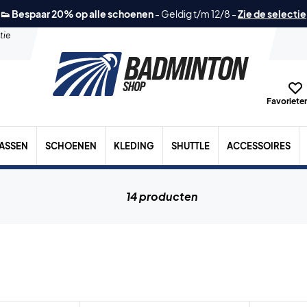
👟 Bespaar 20% op alle schoenen
-
Geldig t/m 12/8
-
Zie de selectie
tie
Favorieten
TASSEN
SCHOENEN
KLEDING
SHUTTLE
ACCESSOIRES
14 producten