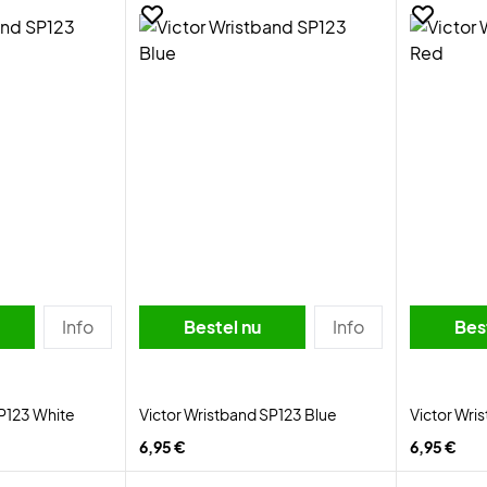
Info
Bestel nu
Info
Bes
SP123 White
Victor Wristband SP123 Blue
Victor Wri
6,95 €
6,95 €