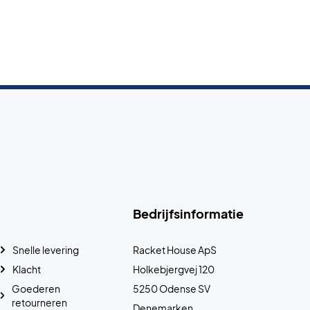
Bedrijfsinformatie
Snelle levering
Racket House ApS
Klacht
Holkebjergvej 120
Goederen
5250 Odense SV
retourneren
Denemarken