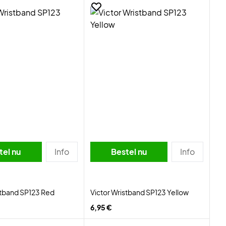
tel nu
Info
Bestel nu
Info
stband SP123 Red
Victor Wristband SP123 Yellow
6,95 €