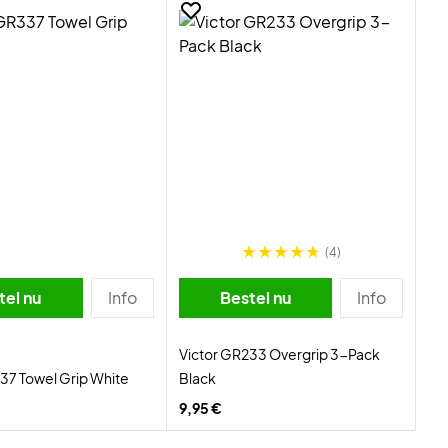
(4)
tel nu
Info
Bestel nu
Info
Victor GR233 Overgrip 3-Pack
37 Towel Grip White
Black
9,95 €