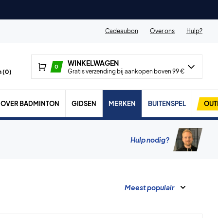
Cadeaubon
Over ons
Hulp?
WINKELWAGEN
0
Gratis verzending bij aankopen boven 99 €
 (
0
)
OVER BADMINTON
GIDSEN
MERKEN
BUITENSPEL
OUT
Hulp nodig?
Meest populair