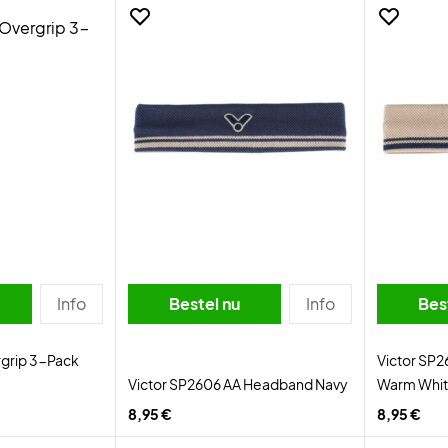
Info
Bestel nu
Info
Bes
rgrip 3-Pack
Victor SP
Victor SP2606 AA Headband Navy
Warm Whi
8,95 €
8,95 €