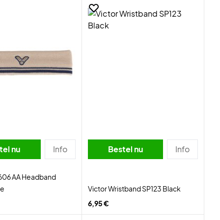
tel nu
Info
Bestel nu
Info
2606 AA Headband
te
Victor Wristband SP123 Black
6,95 €