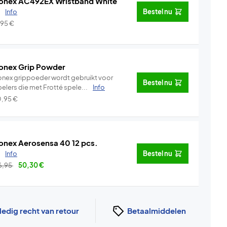
onex AC492EX Wristband White
.
Info
Bestel nu
,95
€
onex Grip Powder
onex grippoeder wordt gebruikt voor
Bestel nu
pelers die met Frotté spele...
Info
0,95
€
onex Aerosensa 40 12 pcs.
.
Info
Bestel nu
6,95
50,30
€
ledig recht van retour
Betaalmiddelen