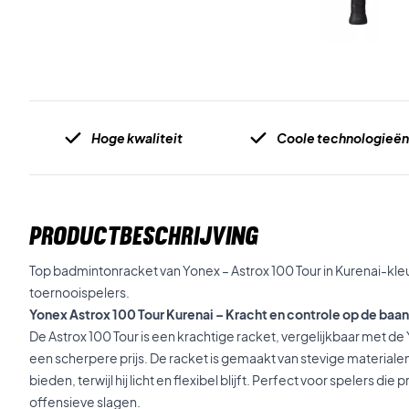
Hoge kwaliteit
Coole technologieë
PRODUCTBESCHRIJVING
Top badmintonracket van Yonex – Astrox 100 Tour in Kurenai-kl
toernooispelers.
Yonex Astrox 100 Tour Kurenai – Kracht en controle op de baan
De Astrox 100 Tour is een krachtige racket, vergelijkbaar met d
een scherpere prijs. De racket is gemaakt van stevige materiale
bieden, terwijl hij licht en flexibel blijft. Perfect voor spelers di
offensieve slagen.