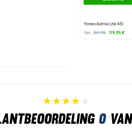
Yonex Astrox Lite 45I
Van:
159,95
119,95 €
lantbeoordeling
0
van