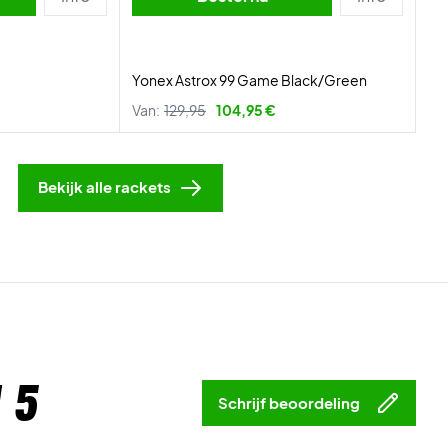
Yonex Astrox 99 Game Black/Green
Van:
129,95
104,95 €
Bekijk alle rackets
 5
Schrijf beoordeling