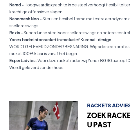
Namd
– Hoogwaardig graphite in de steel verhoogt flexibiliteit en
krachtige offensieve slagen.
Nanomesh Neo
– Sterk en flexibel frame met extra aerodynami
snellere swings.
Rexis
– Superdunne steel voor snellere swings en betere control
Yonex badmintonracket in exclusief Kurenai-design
WORDT GELEVERD ZONDER BESNARING. Wij raden een professi
racket 100% klaar is vanaf het begin.
Expertadvies:
Voor deze racket raden wij Yonex BG80 aan op 10
Wordt geleverd zonder hoes.
RACKETS ADVIE
ZOEK RACKET
U PAST