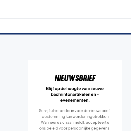
Nieuwsbrief
Blijf op de hoogte van nieuwe
badmintonartikelen en -
evenementen.
Schrijf u hieronder in voor de nieuwsbrief.
Toestemming kan worden ingetrokken.
Wanneer u zich aanmeldt, accepteert u
ons
beleid voor persoonlijke gegevens.