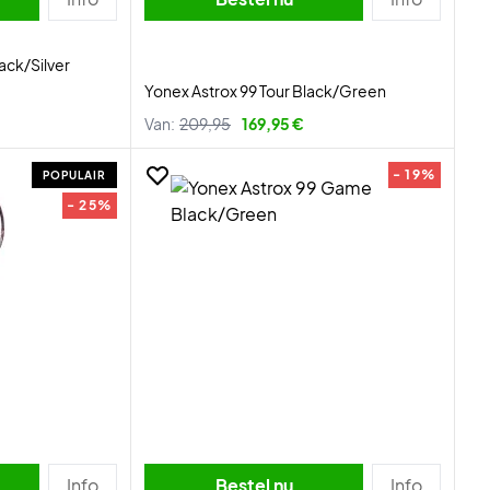
ack/Silver
Yonex Astrox 99 Tour Black/Green
Van:
209,95
169,95 €
- 19%
POPULAIR
- 25%
Info
Bestel nu
Info