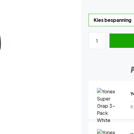
Y
..
8