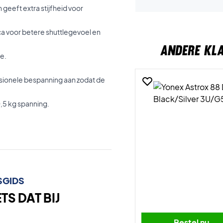
 geeft extra stijfheid voor
ca voor betere shuttlegevoel en
ANDERE KL
e.
onele bespanning aan zodat de
,5 kg spanning.
SGIDS
S DAT BIJ
Bestel nu