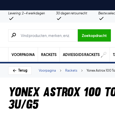
Levering: 2-4 werkdagen
30 dagen retourrecht
Beste selec
Zoeken naar producten, merken etc.
Zoekopdracht
VOORPAGINA
RACKETS
ADVIESGIDS RACKETS
Terug
Voorpagina
Rackets
Yonex Astrox 100 T
Yonex Astrox 100 T
3U/G5