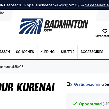
👟 Bespaar 20% op alle schoenen
-
Geldig t/m 12/8
-
Zie de selectie
tie
Favorieten
TASSEN
SCHOENEN
KLEDING
SHUTTLE
ACCESSOIRES
our Kurenai 3U/G5
our Kurenai
Gratis bezorging
bi
Op voorraad
(+1