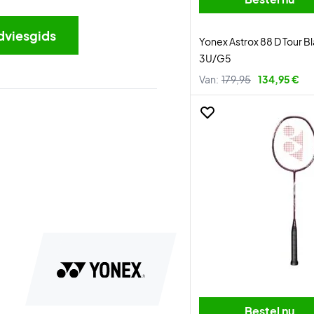
dviesgids
Yonex Astrox 88 D Tour Bl
3U/G5
Van:
179,95
134,95 €
Bestel nu