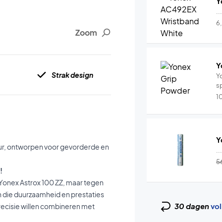
Y
..
6
Zoom
Y
n
Strak design
Y
s
1
Y
eur, ontworpen voor gevorderde en
..
5
!
e Yonex Astrox 100 ZZ, maar tegen
n die duurzaamheid en prestaties
30 dagen
vol
e precisie willen combineren met