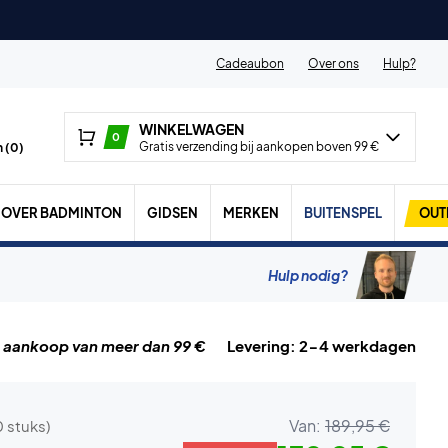
Cadeaubon
Over ons
Hulp?
WINKELWAGEN
0
Gratis verzending bij aankopen boven 99 €
 (
0
)
OVER BADMINTON
GIDSEN
MERKEN
BUITENSPEL
OUT
Hulp nodig?
j aankoop van meer dan 99 €
Levering: 2-4 werkdagen
Van:
189,95 €
0 stuks)