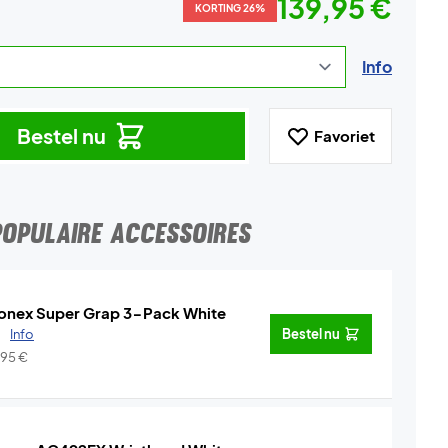
139,95 €
KORTING 26%
Info
Bestel nu
Favoriet
POPULAIRE ACCESSOIRES
onex Super Grap 3-Pack White
.
Info
Bestel nu
,95
€